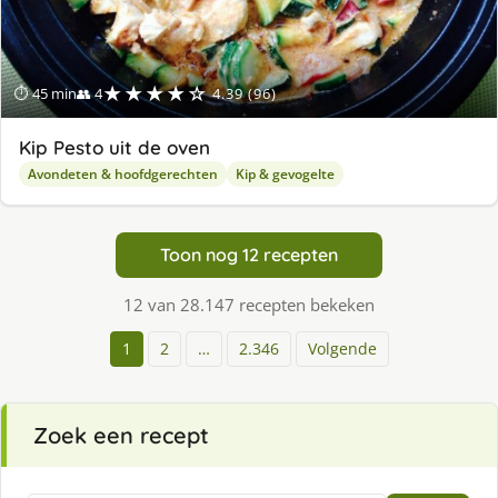
★★★★☆
⏱ 45 min
👥 4
4.39 (96)
Kip Pesto uit de oven
Avondeten & hoofdgerechten
Kip & gevogelte
Toon nog 12 recepten
12 van 28.147 recepten bekeken
1
2
…
2.346
Volgende
Zoek een recept