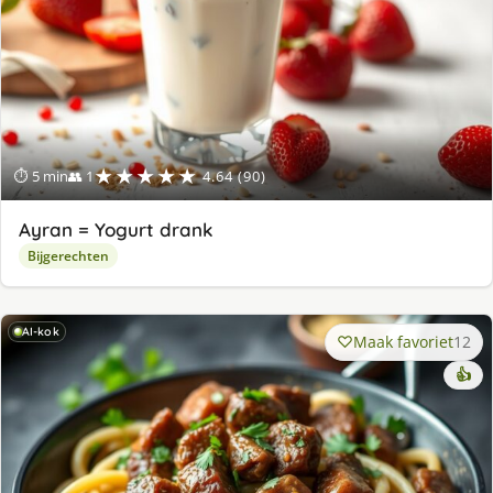
★★★★★
⏱ 5 min
👥 1
4.64 (90)
Ayran = Yogurt drank
Bijgerechten
AI-kok
Maak favoriet
12
👍