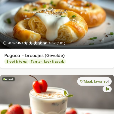
★★★★★
⏱ 70 min
👥 1
4.62 (101)
Pogaça = broodjes (Gevulde)
Brood & beleg
Taarten, koek & gebak
AI-kok
Maak favoriet
4
👍