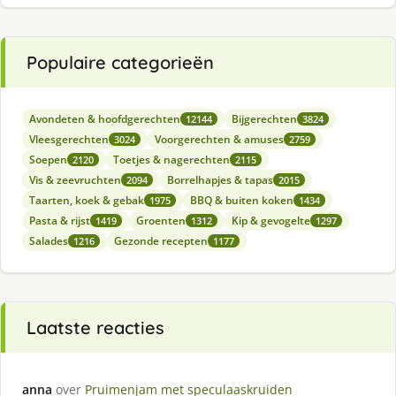
Populaire categorieën
Avondeten & hoofdgerechten
Bijgerechten
12144
3824
Vleesgerechten
Voorgerechten & amuses
3024
2759
Soepen
Toetjes & nagerechten
2120
2115
Vis & zeevruchten
Borrelhapjes & tapas
2094
2015
Taarten, koek & gebak
BBQ & buiten koken
1975
1434
Pasta & rijst
Groenten
Kip & gevogelte
1419
1312
1297
Salades
Gezonde recepten
1216
1177
Laatste reacties
anna
over
Pruimenjam met speculaaskruiden