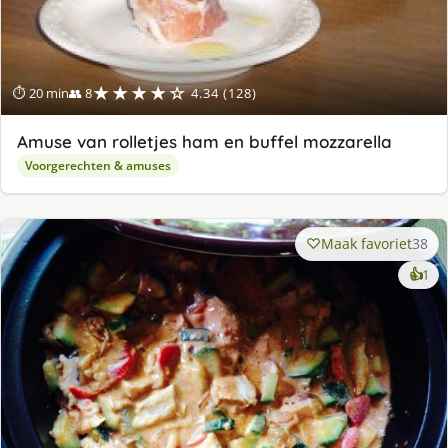
★★★★☆
⏱ 20 min
👥 8
4.34 (128)
Amuse van rolletjes ham en buffel mozzarella
Voorgerechten & amuses
Maak favoriet
38
ke
👍
1
lek
ge