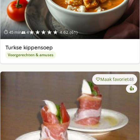
★★★★★
⏱ 45 min
👥 4
4.62 (61)
Turkse kippensoep
Voorgerechten & amuses
Maak favoriet
48
👍