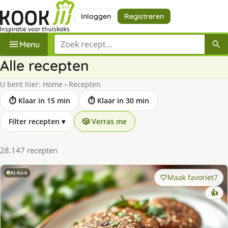
Inloggen
Registreren
Zoek een recept
Menu
Alle recepten
U bent hier:
Home
›
Recepten
⏱ Klaar in 15 min
⏱ Klaar in 30 min
Filter recepten
▾
🎲 Verras me
28.147 recepten
AI-kok
Maak favoriet
7
👍