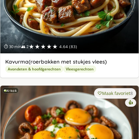
★★★★★
⏱ 30 min
👥 2
4.64 (83)
Kavurma(roerbakken met stukjes vlees)
Avondeten & hoofdgerechten
Vleesgerechten
AI-kok
Maak favoriet
8
👍