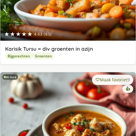
★★★★★
4.63 (63)
Karisik Tursu = div groenten in azijn
Bijgerechten
Groenten
AI-kok
Maak favoriet
9
👍