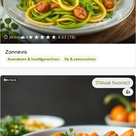
★★★★★
⏱ 30 min
👥 4
4.63 (78)
Zonnevis
Avondeten & hoofdgerechten
Vis & zeevruchten
AI-kok
Maak favoriet
3
👍