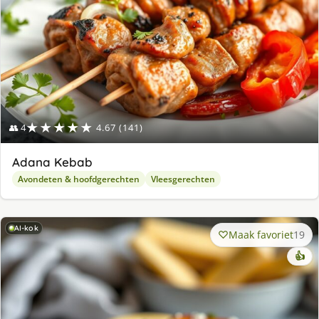
★★★★★
👥 4
4.67 (141)
Adana Kebab
Avondeten & hoofdgerechten
Vleesgerechten
AI-kok
Maak favoriet
19
👍