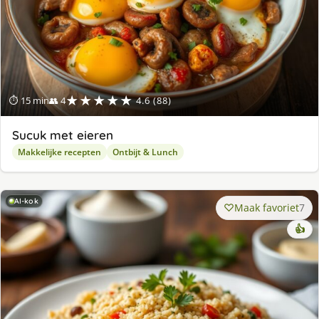
★★★★★
⏱ 15 min
👥 4
4.6 (88)
Sucuk met eieren
Makkelijke recepten
Ontbijt & Lunch
AI-kok
Maak favoriet
7
👍