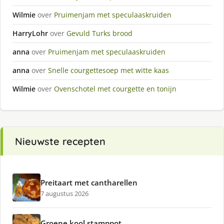
Wilmie
over
Pruimenjam met speculaaskruiden
HarryLohr
over
Gevuld Turks brood
anna
over
Pruimenjam met speculaaskruiden
anna
over
Snelle courgettesoep met witte kaas
Wilmie
over
Ovenschotel met courgette en tonijn
Nieuwste recepten
Preitaart met cantharellen
7 augustus 2026
Groene kool stamppot