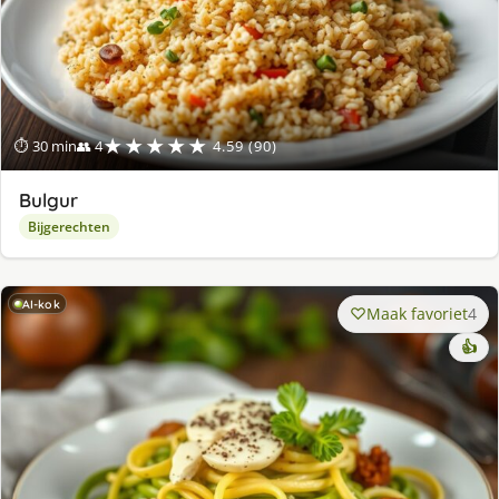
★★★★★
⏱ 30 min
👥 4
4.59 (90)
Bulgur
Bijgerechten
AI-kok
Maak favoriet
4
👍