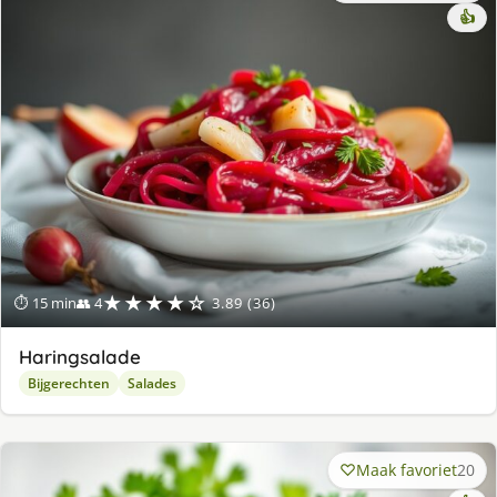
👍
★★★★☆
⏱ 15 min
👥 4
3.89 (36)
Haringsalade
Bijgerechten
Salades
Maak favoriet
20