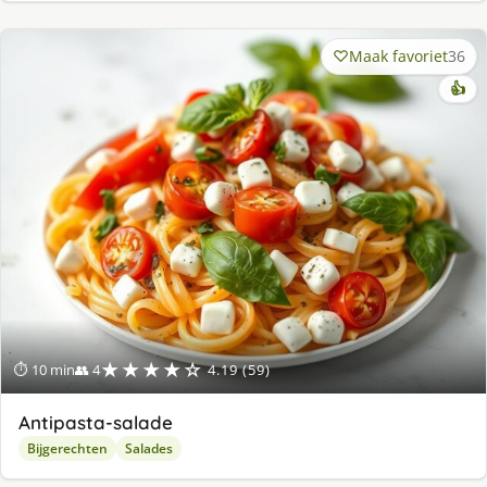
Maak favoriet
36
👍
★★★★☆
⏱ 10 min
👥 4
4.19 (59)
Antipasta-salade
Bijgerechten
Salades