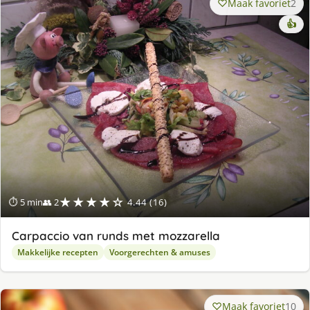
Maak favoriet
2
👍
★★★★☆
⏱ 5 min
👥 2
4.44 (16)
Carpaccio van runds met mozzarella
Makkelijke recepten
Voorgerechten & amuses
Maak favoriet
10