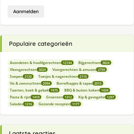
Aanmelden
Populaire categorieën
Avondeten & hoofdgerechten
Bijgerechten
12144
3824
Vleesgerechten
Voorgerechten & amuses
3024
2759
Soepen
Toetjes & nagerechten
2120
2115
Vis & zeevruchten
Borrelhapjes & tapas
2094
2015
Taarten, koek & gebak
BBQ & buiten koken
1975
1434
Pasta & rijst
Groenten
Kip & gevogelte
1419
1312
1297
Salades
Gezonde recepten
1216
1177
Laatste reacties