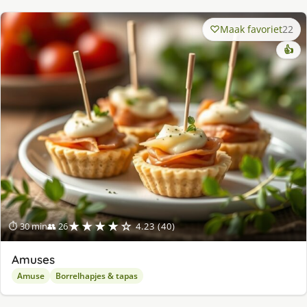
Maak favoriet
22
👍
★★★★☆
⏱ 30 min
👥 26
4.23 (40)
Amuses
Amuse
Borrelhapjes & tapas