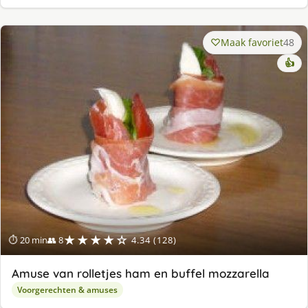
Maak favoriet
48
👍
★★★★☆
⏱ 20 min
👥 8
4.34 (128)
Amuse van rolletjes ham en buffel mozzarella
Voorgerechten & amuses