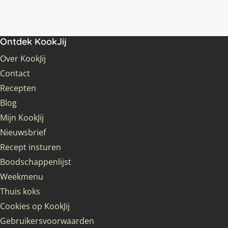
Ontdek KookJij
Over KookJij
Contact
Recepten
Blog
Mijn KookJij
Nieuwsbrief
Recept insturen
Boodschappenlijst
Weekmenu
Thuis koks
Cookies op KookJij
Gebruikersvoorwaarden