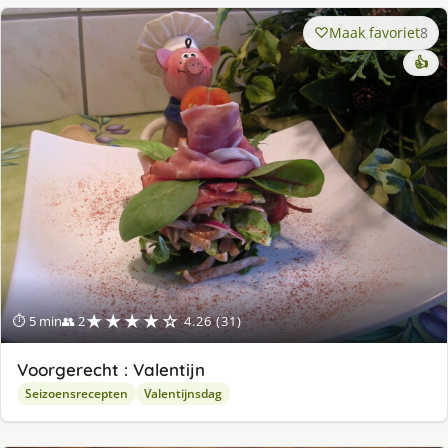
Maak favoriet
8
👍
★★★★☆
⏱ 5 min
👥 2
4.26 (31)
Voorgerecht : Valentijn
Seizoensrecepten
Valentijnsdag