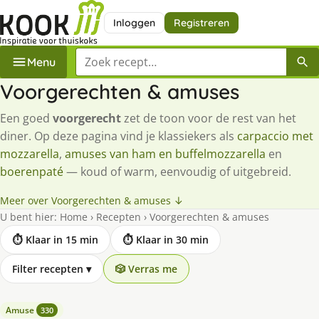
Inloggen
Registreren
Zoek een recept
Menu
Voorgerechten & amuses
Een goed
voorgerecht
zet de toon voor de rest van het
diner. Op deze pagina vind je klassiekers als
carpaccio met
mozzarella
,
amuses van ham en buffelmozzarella
en
boerenpaté
— koud of warm, eenvoudig of uitgebreid.
Meer over Voorgerechten & amuses ↓
U bent hier:
Home
›
Recepten
›
Voorgerechten & amuses
⏱ Klaar in 15 min
⏱ Klaar in 30 min
Filter recepten
▾
🎲 Verras me
Amuse
330