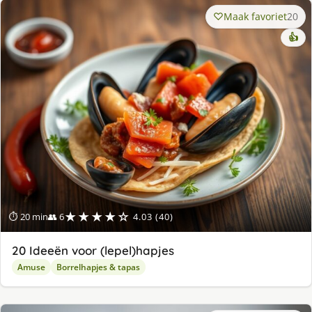
Maak favoriet
20
👍
★★★★☆
⏱ 20 min
👥 6
4.03 (40)
20 Ideeën voor (lepel)hapjes
Amuse
Borrelhapjes & tapas