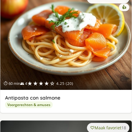
👍
★★★★☆
⏱ 60 min
👥 4
4.25 (20)
Antipasta con salmone
Voorgerechten & amuses
Maak favoriet
18