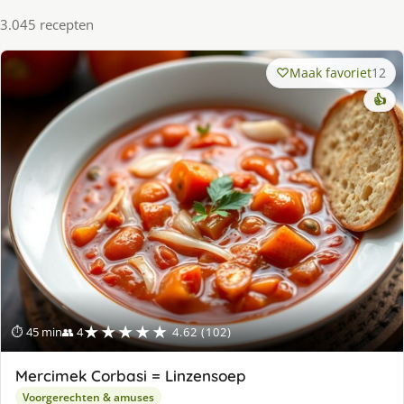
3.045 recepten
Maak favoriet
12
👍
★★★★★
⏱ 45 min
👥 4
4.62 (102)
Mercimek Corbasi = Linzensoep
Voorgerechten & amuses