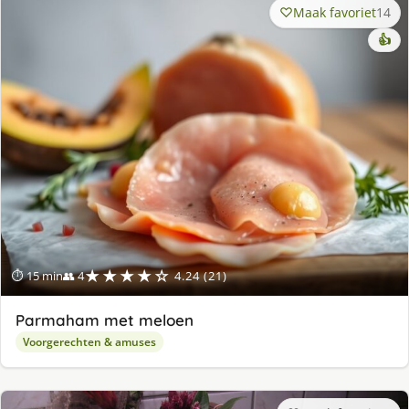
Maak favoriet
14
👍
★★★★☆
⏱ 15 min
👥 4
4.24 (21)
Parmaham met meloen
Voorgerechten & amuses