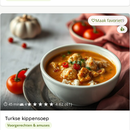
Maak favoriet
9
👍
★★★★★
⏱ 45 min
👥 4
4.62 (61)
Turkse kippensoep
Voorgerechten & amuses