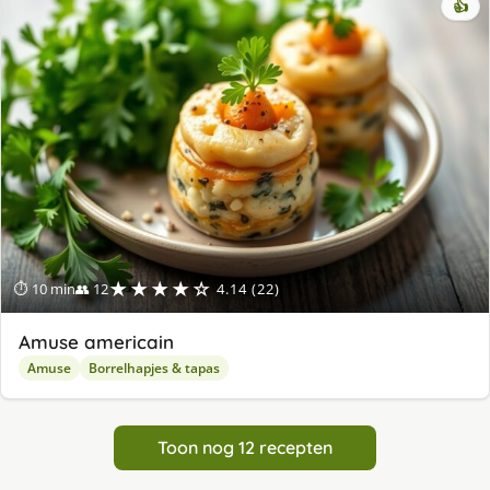
👍
★★★★☆
⏱ 10 min
👥 12
4.14 (22)
Amuse americain
Amuse
Borrelhapjes & tapas
Toon nog 12 recepten