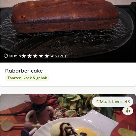
★★★★★
⏱ 60 min
4.5 (20)
Rabarber cake
Taarten, koek & gebak
Maak favoriet
3
👍