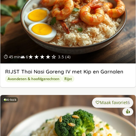
★★★★☆
⏱ 45 min
👥 6
3.5 (4)
RIJST Thai Nasi Goreng IV met Kip en Garnalen
Avondeten & hoofdgerechten
Rijst
AI-kok
Maak favoriet
6
👍