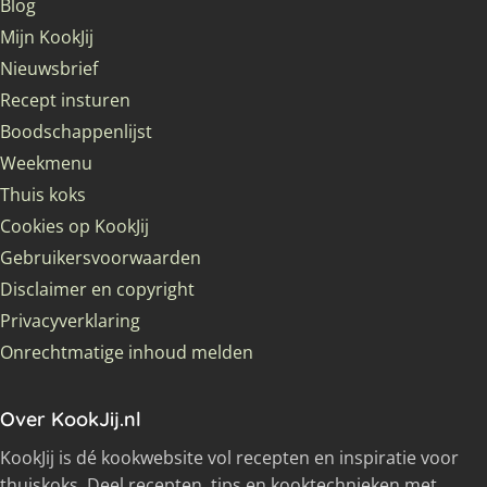
Blog
Mijn KookJij
Nieuwsbrief
Recept insturen
Boodschappenlijst
Weekmenu
Thuis koks
Cookies op KookJij
Gebruikersvoorwaarden
Disclaimer en copyright
Privacyverklaring
Onrechtmatige inhoud melden
Over KookJij.nl
KookJij is dé kookwebsite vol recepten en inspiratie voor
thuiskoks. Deel recepten, tips en kooktechnieken met