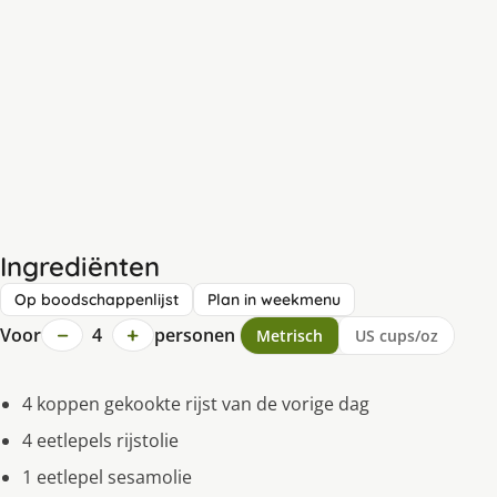
Ingrediënten
Op boodschappenlijst
Plan in weekmenu
−
+
Voor
4
personen
Metrisch
US cups/oz
4 koppen gekookte rijst van de vorige dag
4 eetlepels rijstolie
1 eetlepel sesamolie