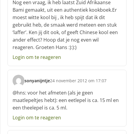
Nog een vraag, ik heb laatst Zuid Afrikaanse
h
Bami gemaakt, uit een authentiek kookboek.Er
r
moest witte kool bij , ik heb spijt dat ik dit
e
gebruikt heb, de smaak werd meteen een stuk
e
f
‘laffer’. Ken jij dit ook, of geeft Chinese kool een
:
ander effect? Hoop dat je nog even wil
reageren. Groeten Hans :):):)
Login om te reageren
sonyanijntje
24 november 2012 om 17:07
s
c
@hns: voor het afmeten (als je geen
h
maatlepeltjes hebt): een eetlepel is ca. 15 ml en
r
een theelepel is ca. 5 ml.
e
e
Login om te reageren
f
: