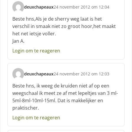
deuxchapeaux
24 november 2012 om 12:04
s
c
Beste hns,Als je de sherry weg laat is het
h
verschil in smaak niet zo groot hoor,het maakt
r
het net ietsje voller.
e
Jan A.
e
f
Login om te reageren
:
deuxchapeaux
24 november 2012 om 12:03
s
c
Beste hns, ik weeg de kruiden niet af op een
h
weegschaal ik meet ze af met lepeltjes van 3 ml-
r
5ml-8ml-10ml-15ml. Dat is makkelijker en
e
praktischer.
e
f
Login om te reageren
: