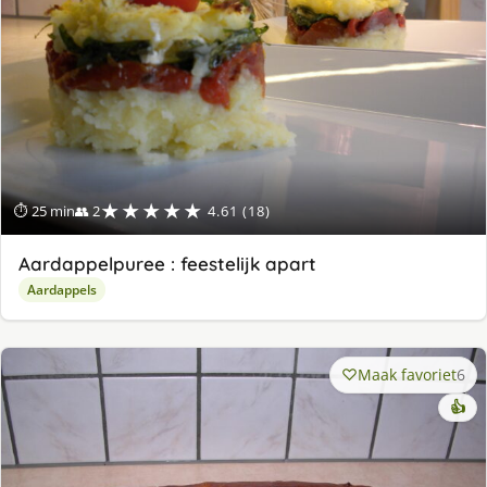
★★★★★
⏱ 25 min
👥 2
4.61 (18)
Aardappelpuree : feestelijk apart
Aardappels
Maak favoriet
6
👍