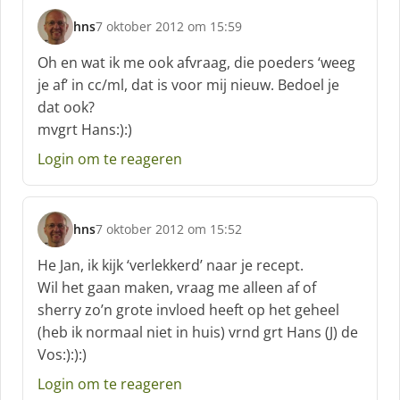
hns
7 oktober 2012 om 15:59
s
c
Oh en wat ik me ook afvraag, die poeders ‘weeg
h
je af’ in cc/ml, dat is voor mij nieuw. Bedoel je
r
dat ook?
e
mvgrt Hans:):)
e
f
Login om te reageren
:
hns
7 oktober 2012 om 15:52
s
c
He Jan, ik kijk ‘verlekkerd’ naar je recept.
h
Wil het gaan maken, vraag me alleen af of
r
sherry zo’n grote invloed heeft op het geheel
e
(heb ik normaal niet in huis) vrnd grt Hans (J) de
e
f
Vos:):):)
:
Login om te reageren