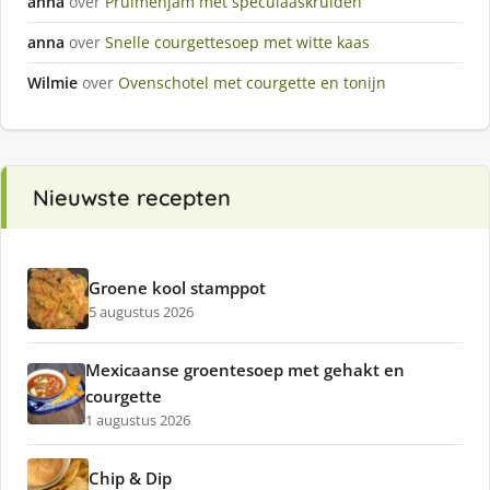
anna
over
Pruimenjam met speculaaskruiden
anna
over
Snelle courgettesoep met witte kaas
Wilmie
over
Ovenschotel met courgette en tonijn
Nieuwste recepten
Groene kool stamppot
5 augustus 2026
Mexicaanse groentesoep met gehakt en
courgette
1 augustus 2026
Chip & Dip