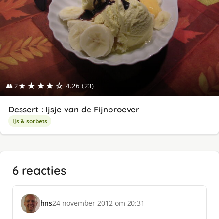
★★★★☆
👥 2
4.26 (23)
Dessert : Ijsje van de Fijnproever
IJs & sorbets
6 reacties
hns
24 november 2012 om 20:31
s
c