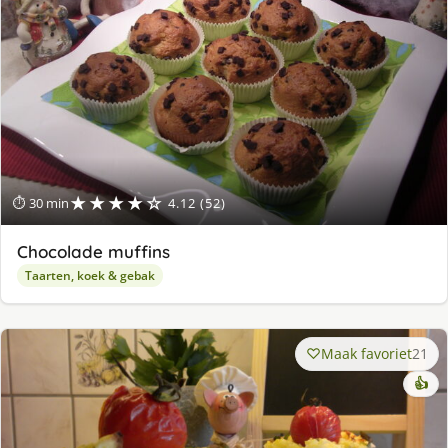
★★★★☆
⏱ 30 min
4.12 (52)
Chocolade muffins
Taarten, koek & gebak
Maak favoriet
21
👍