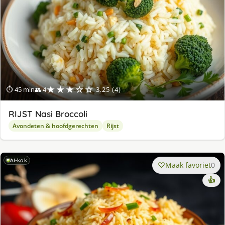
★★★☆☆
⏱ 45 min
👥 4
3.25 (4)
RIJST Nasi Broccoli
Avondeten & hoofdgerechten
Rijst
AI-kok
Maak favoriet
0
👍