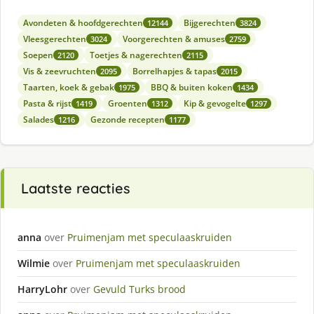
Avondeten & hoofdgerechten
Bijgerechten
12144
3824
Vleesgerechten
Voorgerechten & amuses
3024
2759
Soepen
Toetjes & nagerechten
2120
2115
Vis & zeevruchten
Borrelhapjes & tapas
2095
2015
Taarten, koek & gebak
BBQ & buiten koken
1975
1434
Pasta & rijst
Groenten
Kip & gevogelte
1419
1312
1297
Salades
Gezonde recepten
1216
1177
Laatste reacties
anna
over
Pruimenjam met speculaaskruiden
Wilmie
over
Pruimenjam met speculaaskruiden
HarryLohr
over
Gevuld Turks brood