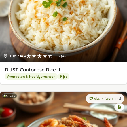
★★★★☆
⏱ 30 min
👥 4
3.5 (4)
RIJST Cantonese Rice II
Avondeten & hoofdgerechten
Rijst
AI-kok
Maak favoriet
4
👍