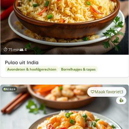
⏱ 75 min
👥 4
Pulao uit India
Avondeten & hoofdgerechten
Borrelhapjes & tapas
AI-kok
Maak favoriet
3
👍