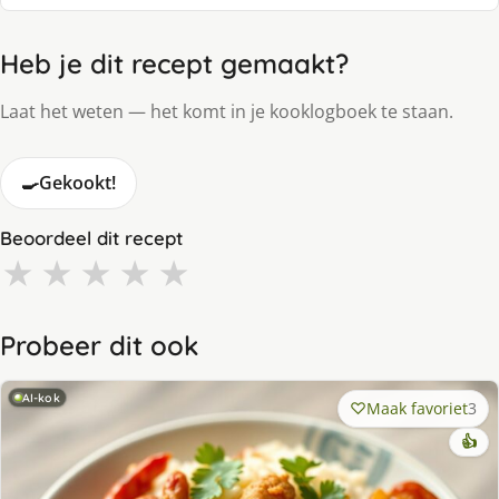
Heb je dit recept gemaakt?
Laat het weten — het komt in je kooklogboek te staan.
🍳
Gekookt!
Beoordeel dit recept
★
★
★
★
★
Probeer dit ook
AI-kok
Maak favoriet
3
👍