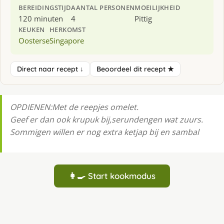
BEREIDINGSTIJD
AANTAL PERSONEN
MOEILIJKHEID
120 minuten
4
Pittig
KEUKEN
HERKOMST
Oosterse
Singapore
Direct naar recept ↓
Beoordeel dit recept ★
OPDIENEN:Met de reepjes omelet.
Geef er dan ook krupuk bij,serundengen wat zuurs.
Sommigen willen er nog extra ketjap bij en sambal
👩‍🍳 Start kookmodus