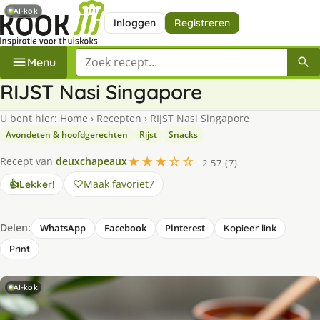
AI-kok
Inloggen
Registreren
Zoek een recept
Menu
RIJST Nasi Singapore
U bent hier:
Home
›
Recepten
›
RIJST Nasi Singapore
Avondeten & hoofdgerechten
Rijst
Snacks
★★★☆☆
Recept van
deuxchapeaux
2.57 (7)
Maak favoriet
7
👍
Lekker!
Delen:
WhatsApp
Facebook
Pinterest
Kopieer link
Print
AI-kok