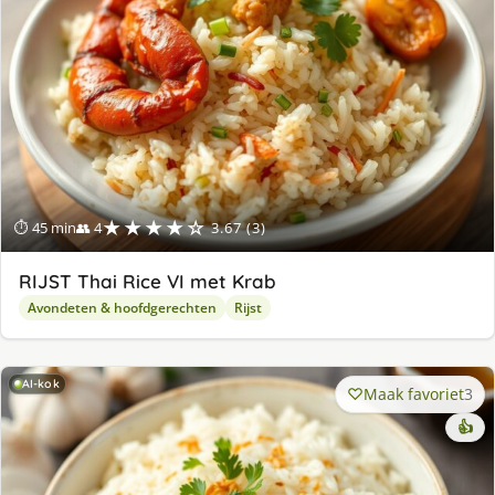
★★★★☆
⏱ 45 min
👥 4
3.67 (3)
RIJST Thai Rice VI met Krab
Avondeten & hoofdgerechten
Rijst
AI-kok
Maak favoriet
3
👍