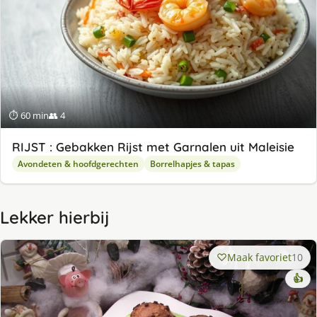
⏱ 60 min
👥 4
RIJST : Gebakken Rijst met Garnalen uit Maleisie
Avondeten & hoofdgerechten
Borrelhapjes & tapas
Lekker hierbij
Maak favoriet
10
👍