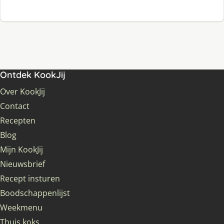
Ontdek KookJij
Over KookJij
Contact
Recepten
Blog
Mijn KookJij
Nieuwsbrief
Recept insturen
Boodschappenlijst
Weekmenu
Thuis koks