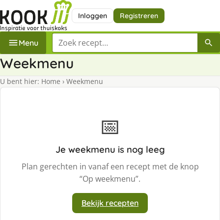
Inloggen
Registreren
Zoek een recept
Menu
Weekmenu
U bent hier:
Home
›
Weekmenu
📅
Je weekmenu is nog leeg
Plan gerechten in vanaf een recept met de knop
“Op weekmenu”.
Bekijk recepten