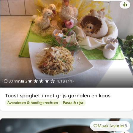
👍
★★★★☆
⏱ 30 min
👥 2
4.18 (11)
Toast spaghetti met grijs garnalen en kaas.
Avondeten & hoofdgerechten
Pasta & rijst
Maak favoriet
8