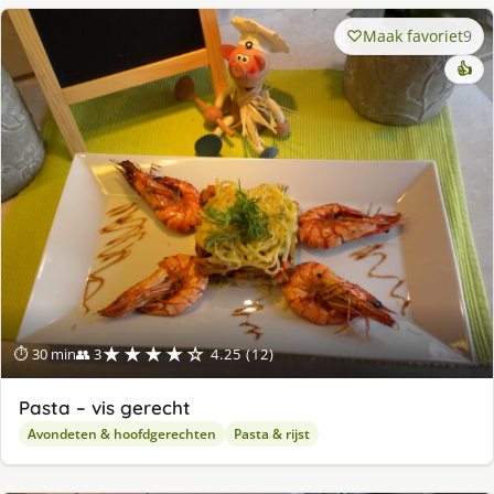
Maak favoriet
9
👍
★★★★☆
⏱ 30 min
👥 3
4.25 (12)
Pasta – vis gerecht
Avondeten & hoofdgerechten
Pasta & rijst