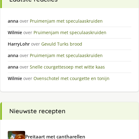
anna
over
Pruimenjam met speculaaskruiden
Wilmie
over
Pruimenjam met speculaaskruiden
HarryLohr
over
Gevuld Turks brood
anna
over
Pruimenjam met speculaaskruiden
anna
over
Snelle courgettesoep met witte kaas
Wilmie
over
Ovenschotel met courgette en tonijn
Nieuwste recepten
Preitaart met cantharellen