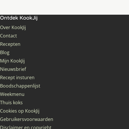
Ontdek KookJij
Over KookJij
Contact
Recepten
Blog
Mijn KookJij
Nieuwsbrief
Recept insturen
Boodschappenlijst
Weekmenu
Thuis koks
Cookies op KookJij
Gebruikersvoorwaarden
Disclaimer en copyright