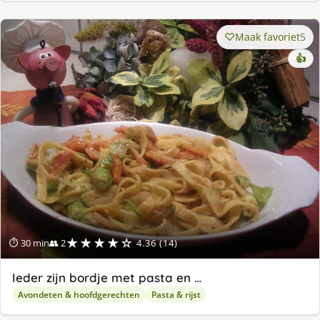
Maak favoriet
5
👍
★★★★☆
⏱ 30 min
👥 2
4.36 (14)
Ieder zijn bordje met pasta en …
Avondeten & hoofdgerechten
Pasta & rijst