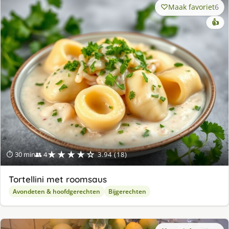
Maak favoriet
6
👍
★★★★☆
⏱ 30 min
👥 4
3.94 (18)
Tortellini met roomsaus
Avondeten & hoofdgerechten
Bijgerechten