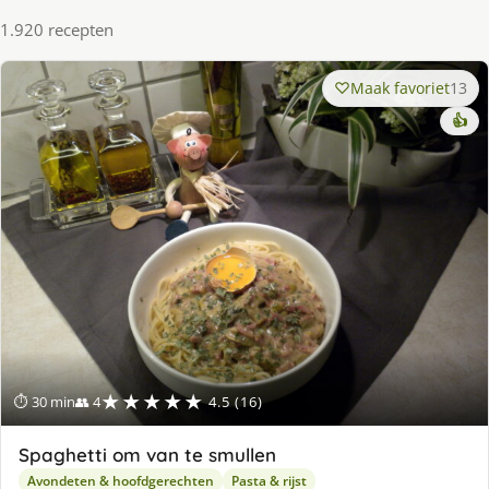
1.920 recepten
Maak favoriet
13
👍
★★★★★
⏱ 30 min
👥 4
4.5 (16)
Spaghetti om van te smullen
Avondeten & hoofdgerechten
Pasta & rijst