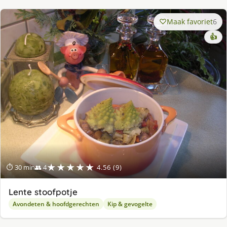
Maak favoriet
6
👍
★★★★★
⏱ 30 min
👥 4
4.56 (9)
Lente stoofpotje
Avondeten & hoofdgerechten
Kip & gevogelte