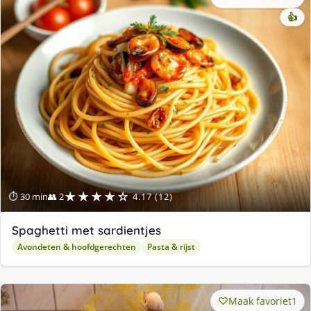
👍
★★★★☆
⏱ 30 min
👥 2
4.17 (12)
Spaghetti met sardientjes
Avondeten & hoofdgerechten
Pasta & rijst
Maak favoriet
1