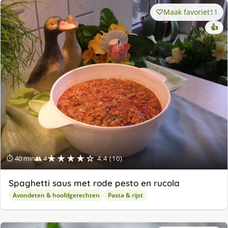
Maak favoriet
11
👍
★★★★☆
⏱ 40 min
👥 4
4.4 (10)
Spaghetti saus met rode pesto en rucola
Avondeten & hoofdgerechten
Pasta & rijst