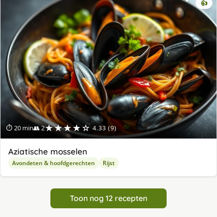
👍
★★★★☆
⏱ 20 min
👥 2
4.33 (9)
Aziatische mosselen
Avondeten & hoofdgerechten
Rijst
Toon nog 12 recepten