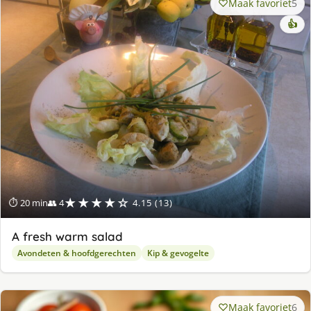
Maak favoriet
5
👍
★★★★☆
⏱ 20 min
👥 4
4.15 (13)
A fresh warm salad
Avondeten & hoofdgerechten
Kip & gevogelte
Maak favoriet
6