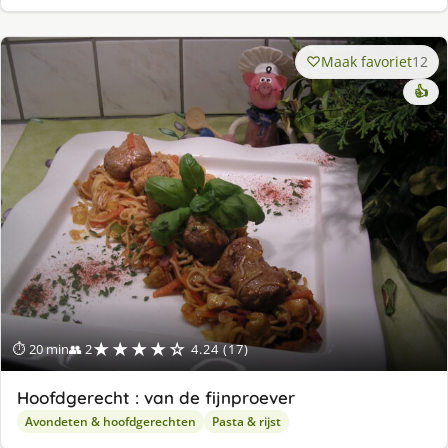
Maak favoriet
12
👍
★★★★☆
⏱ 20 min
👥 2
4.24 (17)
Hoofdgerecht : van de fijnproever
Avondeten & hoofdgerechten
Pasta & rijst