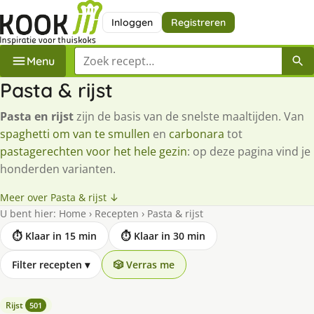
Inloggen
Registreren
Zoek een recept
Menu
Pasta & rijst
Pasta en rijst
zijn de basis van de snelste maaltijden. Van
spaghetti om van te smullen
en
carbonara
tot
pastagerechten voor het hele gezin
: op deze pagina vind je
honderden varianten.
Meer over Pasta & rijst ↓
U bent hier:
Home
›
Recepten
›
Pasta & rijst
⏱ Klaar in 15 min
⏱ Klaar in 30 min
Filter recepten
▾
🎲 Verras me
Rijst
501