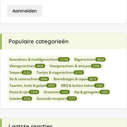
Aanmelden
Populaire categorieën
Avondeten & hoofdgerechten
Bijgerechten
12144
3824
Vleesgerechten
Voorgerechten & amuses
3024
2759
Soepen
Toetjes & nagerechten
2120
2115
Vis & zeevruchten
Borrelhapjes & tapas
2094
2015
Taarten, koek & gebak
BBQ & buiten koken
1975
1434
Pasta & rijst
Groenten
Kip & gevogelte
1419
1312
1297
Salades
Gezonde recepten
1216
1177
Laatste reacties