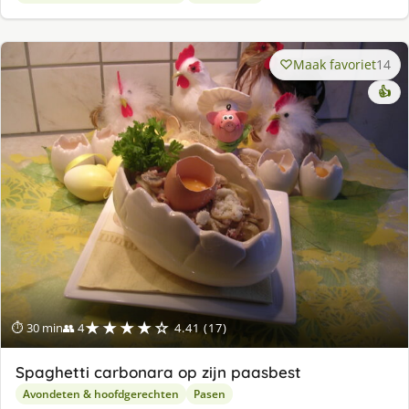
Maak favoriet
14
👍
★★★★☆
⏱ 30 min
👥 4
4.41 (17)
Spaghetti carbonara op zijn paasbest
Avondeten & hoofdgerechten
Pasen