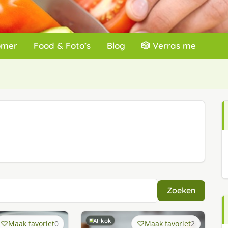
omer
Food & Foto’s
Blog
🎲 Verras me
Zoeken
AI-kok
Maak favoriet
0
Maak favoriet
2