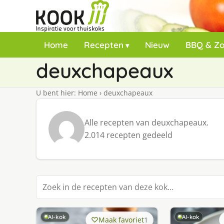
Home
Recepten
Nieuw
BBQ & Z
deuxchapeaux
U bent hier:
Home
›
deuxchapeaux
Alle recepten van deuxchapeaux.
2.014 recepten gedeeld
Zoek in recepten
AI-kok
AI-kok
Maak favoriet
1