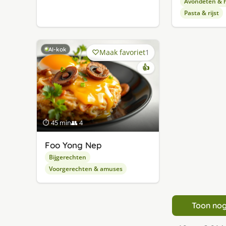
Avondeten & 
Pasta & rijst
AI-kok
Maak favoriet
1
👍
⏱ 45 min
👥 4
Foo Yong Nep
Bijgerechten
Voorgerechten & amuses
Toon nog