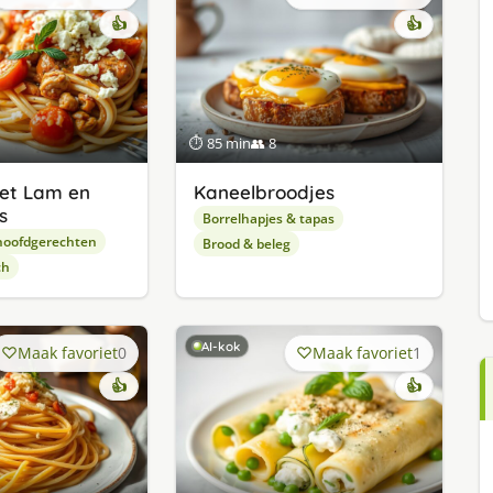
👍
👍
⏱ 85 min
👥 8
met Lam en
Kaneelbroodjes
s
Borrelhapjes & tapas
hoofdgerechten
Brood & beleg
ch
AI-kok
Maak favoriet
0
Maak favoriet
1
👍
👍