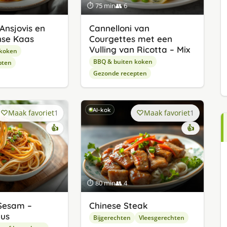
⏱ 75 min
👥 6
Ansjovis en
Cannelloni van
se Kaas
Courgettes met een
Vulling van Ricotta – Mix
 koken
BBQ & buiten koken
pten
Gezonde recepten
AI-kok
Maak favoriet
1
Maak favoriet
1
👍
👍
⏱ 80 min
👥 4
Sesam –
Chinese Steak
aus
Bijgerechten
Vleesgerechten