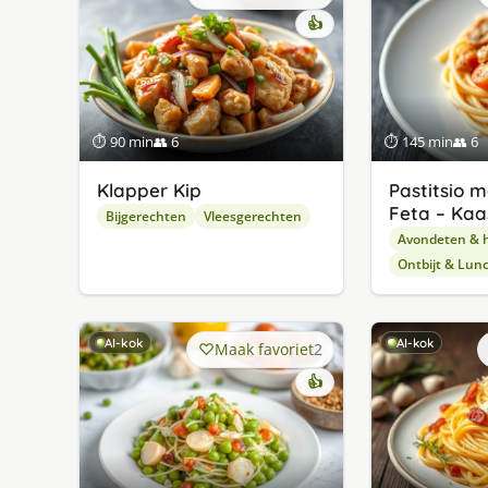
👍
⏱ 90 min
👥 6
⏱ 145 min
👥 6
Klapper Kip
Pastitsio 
Feta – Kaa
Bijgerechten
Vleesgerechten
Avondeten & 
Ontbijt & Lun
AI-kok
AI-kok
Maak favoriet
2
👍