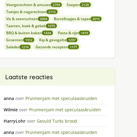
Voorgerechten & amuses
Soepen
2759
2120
Toetjes & nagerechten
2115
Vis & zeevruchten
Borrelhapjes & tapas
2094
2015
Taarten, koek & gebak
1975
BBQ & buiten koken
Pasta & rijst
1434
1419
Groenten
Kip & gevogelte
1312
1297
Salades
Gezonde recepten
1216
1177
Laatste reacties
anna
over
Pruimenjam met speculaaskruiden
Wilmie
over
Pruimenjam met speculaaskruiden
HarryLohr
over
Gevuld Turks brood
anna
over
Pruimenjam met speculaaskruiden