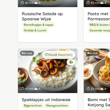
⏱ 40 min
👥 4
⏱ 45 min
👥 4
Russische Salade op
Pasta met 
Spaanse Wijze
Parmezaan
Borrelhapjes & tapas
BBQ & buiten
Ontbijt & Lunch
Gezonde rece
AI-kok
AI-kok
Maak favoriet
2
👍
⏱ 60 min
👥 4
⏱ 25 min
👥 4
Speklapjes uit Indonesie
Bami met 
Katjang S
Bijgerechten
Vleesgerechten