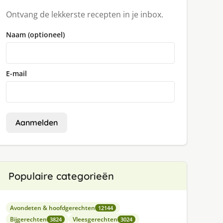
Ontvang de lekkerste recepten in je inbox.
Naam (optioneel)
E-mail
Aanmelden
Populaire categorieën
Avondeten & hoofdgerechten
12144
Bijgerechten
Vleesgerechten
3824
3024