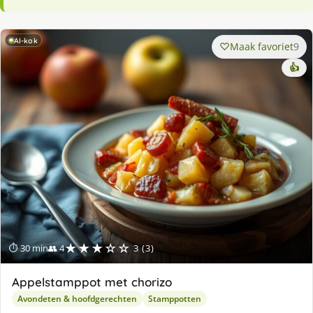
AI-kok
Maak favoriet
9
👍
★★★☆☆
⏱ 30 min
👥 4
3 (3)
Appelstamppot met chorizo
Avondeten & hoofdgerechten
Stamppotten