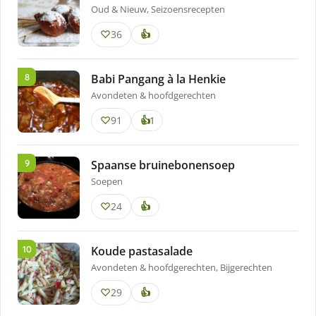
Oud & Nieuw, Seizoensrecepten
36
👍
Babi Pangang à la Henkie
Avondeten & hoofdgerechten
91
keer
👍
1
lekker
gevonden
Spaanse bruinebonensoep
Soepen
24
👍
Koude pastasalade
Avondeten & hoofdgerechten, Bijgerechten
29
👍