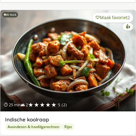
AI-kok
Maak favoriet
2
👍
★★★★★
⏱ 25 min
👥 2
5 (2)
Indische koolraap
Avondeten & hoofdgerechten
Rijst