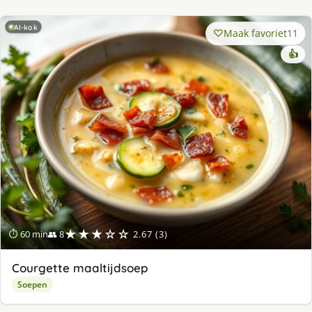
AI-kok
Maak favoriet
11
👍
★★★☆☆
⏱ 60 min
👥 8
2.67 (3)
Courgette maaltijdsoep
Soepen