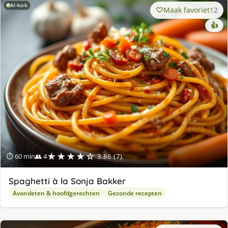
AI-kok
Maak favoriet
12
👍
★★★★☆
⏱ 60 min
👥 4
3.86 (7)
Spaghetti à la Sonja Bakker
Avondeten & hoofdgerechten
Gezonde recepten