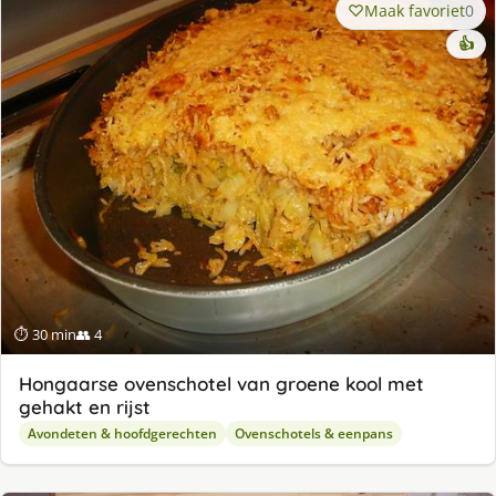
Maak favoriet
0
👍
⏱ 30 min
👥 4
Hongaarse ovenschotel van groene kool met
gehakt en rijst
Avondeten & hoofdgerechten
Ovenschotels & eenpans