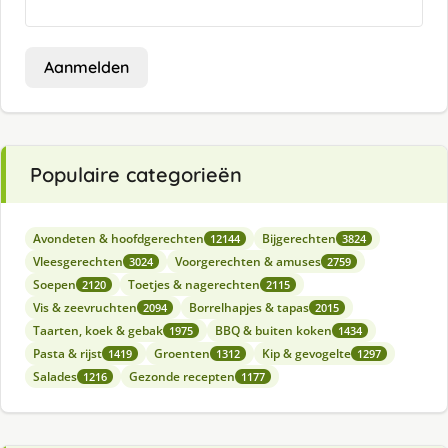
Aanmelden
Populaire categorieën
Avondeten & hoofdgerechten
Bijgerechten
12144
3824
Vleesgerechten
Voorgerechten & amuses
3024
2759
Soepen
Toetjes & nagerechten
2120
2115
Vis & zeevruchten
Borrelhapjes & tapas
2094
2015
Taarten, koek & gebak
BBQ & buiten koken
1975
1434
Pasta & rijst
Groenten
Kip & gevogelte
1419
1312
1297
Salades
Gezonde recepten
1216
1177