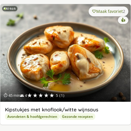
AI-kok
Maak favoriet
2
👍
★★★★★
⏱ 45 min
👥 4
5 (1)
Kipstukjes met knoflook/witte wijnsaus
Avondeten & hoofdgerechten
Gezonde recepten