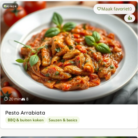
AI-kok
Maak favoriet
0
👍
⏱ 20 min
👥 8
Pesto Arrabiata
BBQ & buiten koken
Sauzen & basics