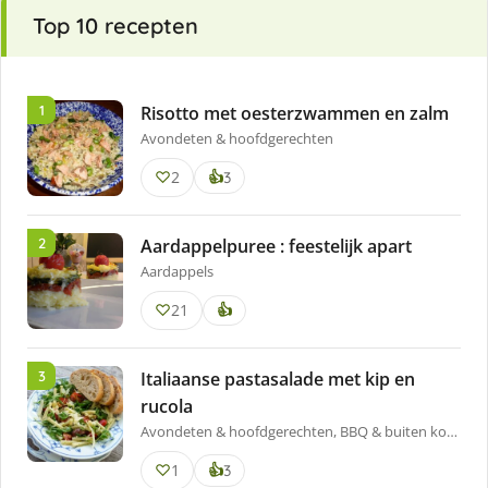
Top 10 recepten
Risotto met oesterzwammen en zalm
Avondeten & hoofdgerechten
2
keer
👍
3
lekker
gevonden
Aardappelpuree : feestelijk apart
Aardappels
21
👍
Italiaanse pastasalade met kip en
rucola
Avondeten & hoofdgerechten, BBQ & buiten koken
1
keer
👍
3
lekker