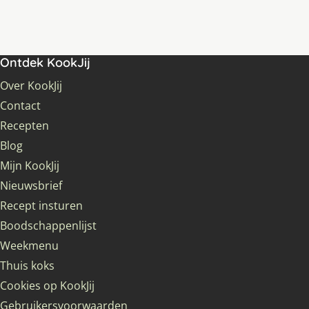
Ontdek KookJij
Over KookJij
Contact
Recepten
Blog
Mijn KookJij
Nieuwsbrief
Recept insturen
Boodschappenlijst
Weekmenu
Thuis koks
Cookies op KookJij
Gebruikersvoorwaarden