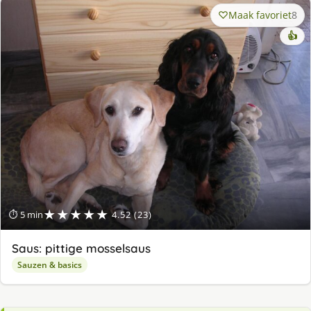
Maak favoriet
8
👍
★★★★★
⏱ 5 min
4.52 (23)
Saus: pittige mosselsaus
Sauzen & basics