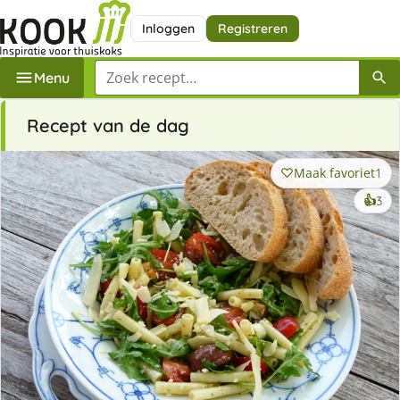
Inloggen
Registreren
Zoek een recept
Menu
Recept van de dag
Maak favoriet
1
ke
👍
3
lek
ge