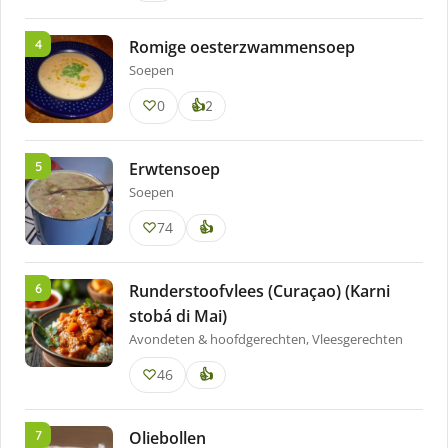
gevonden
Romige oesterzwammensoep
Soepen
0
keer
👍
2
lekker
gevonden
Erwtensoep
Soepen
74
👍
Runderstoofvlees (Curaçao) (Karni
stobá di Mai)
Avondeten & hoofdgerechten, Vleesgerechten
46
👍
Oliebollen