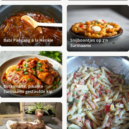
Babi Pangang à la Henkie
Snijboontjes op z’n
Surinaams
Botermalse, pikante
Surinaams gestoofde kip