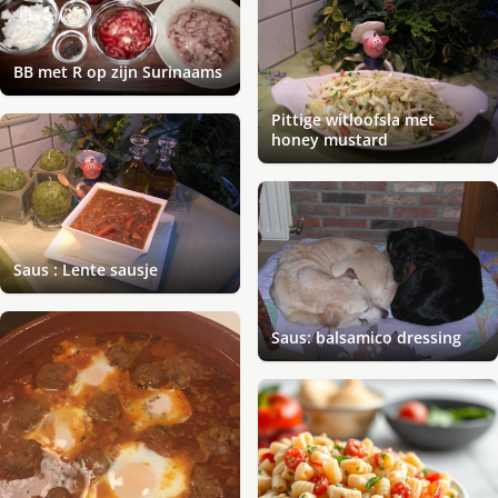
BB met R op zijn Surinaams
Pittige witloofsla met
honey mustard
Saus : Lente sausje
Saus: balsamico dressing