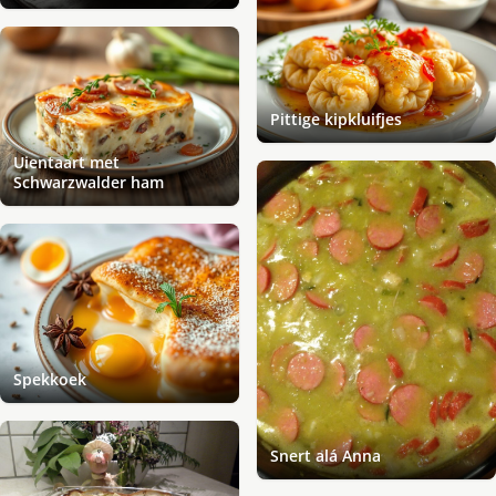
Pittige kipkluifjes
Uientaart met
Schwarzwalder ham
Spekkoek
Snert alá Anna