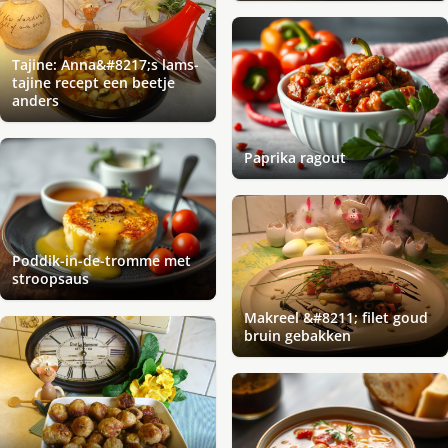
Tajine: Anna&#8217;s lams-
tajine recept een beetje
anders
Paprika ragout
Poddik-in-de-tromme met
stroopsaus
Makreel &#8211; filet goud
bruin gebakken