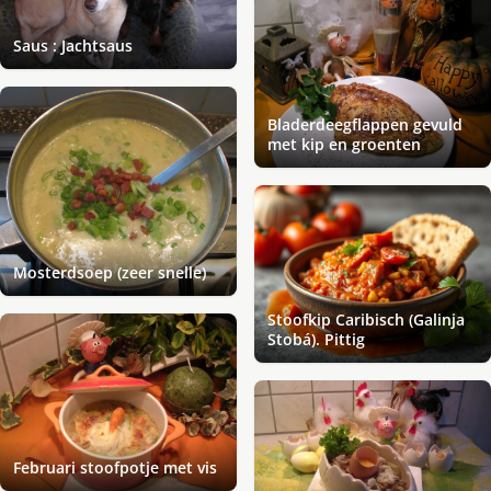
Saus : Jachtsaus
Bladerdeegflappen gevuld
met kip en groenten
Mosterdsoep (zeer snelle)
Stoofkip Caribisch (Galinja
Stobá). Pittig
Februari stoofpotje met vis