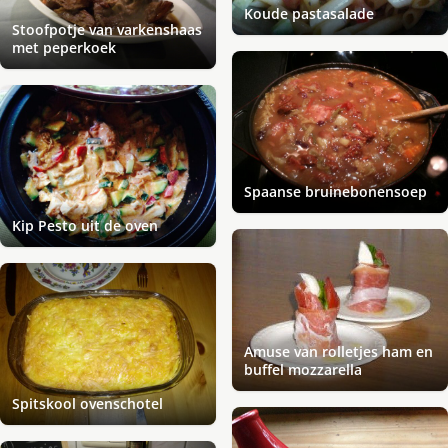
Koude pastasalade
Stoofpotje van varkenshaas
met peperkoek
Spaanse bruinebonensoep
Kip Pesto uit de oven
Amuse van rolletjes ham en
buffel mozzarella
Spitskool ovenschotel