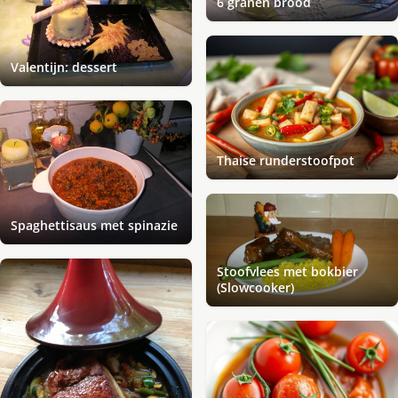
6 granen brood
Valentijn: dessert
Thaise runderstoofpot
Spaghettisaus met spinazie
Stoofvlees met bokbier
(Slowcooker)