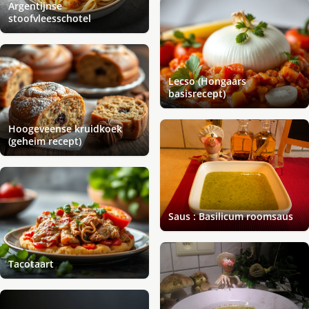
Argentijnse
stoofvleesschotel
Lecso (Hongaars
basisrecept)
Hoogeveense kruidkoek
(geheim recept)
Saus : Basilicum roomsaus
Tacotaart