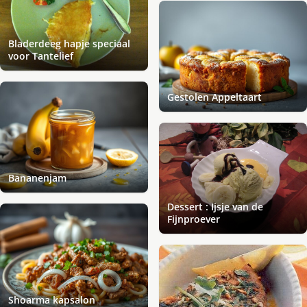
Bladerdeeg hapje speciaal
voor Tantelief
Gestolen Appeltaart
Bananenjam
Dessert : Ijsje van de
Fijnproever
Shoarma kapsalon