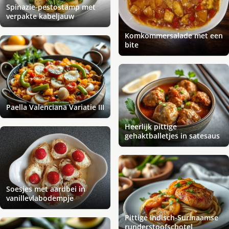
Spinazie-pestostamp met
verpakte kabeljauw
Komkommersalade met een
bite
Paella Valenciana Variatie III
Heerlijk pittige
gehaktballetjes in satesaus
Soesjes met aardbei in
vanillevlabodempje
Pittige Indisch-Surinaamse
runderstoofschotel