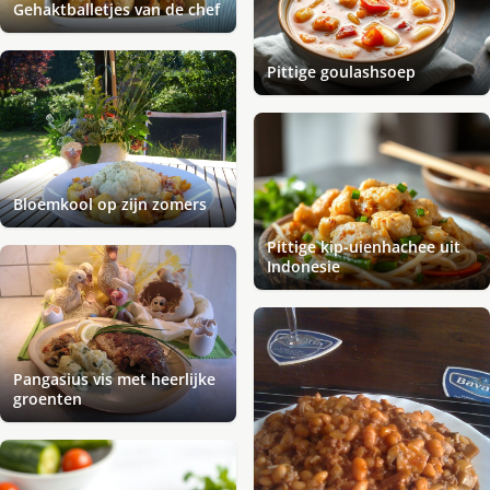
Gehaktballetjes van de chef
Pittige goulashsoep
Bloemkool op zijn zomers
Pittige kip-uienhachee uit
Indonesie
Pangasius vis met heerlijke
groenten