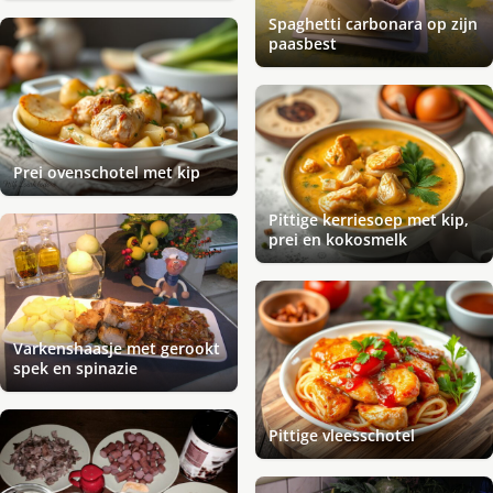
Spaghetti carbonara op zijn
paasbest
Prei ovenschotel met kip
Pittige kerriesoep met kip,
prei en kokosmelk
Varkenshaasje met gerookt
spek en spinazie
Pittige vleesschotel