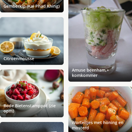
Gemberkip (Kai Phad Khing)
Citroenmousse
Amuse beenham,+
komkommer
Rode Bietenstamppot (zie
opm)
Worteltjes met honing en
mosterd