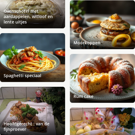
Ovenschotel met
aardappelen, witloof en
lente uitjes
Moorkoppen
Spaghetti speciaal
Rum cake
Hoofdgerecht : van de
fijnproever