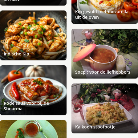
Kip gevuld met mozarella
uit de oven
Indische Kip
Soep : voor de liefhebbers
Rode saus voor bij de
Shoarma
Kalkoen stoofpotje