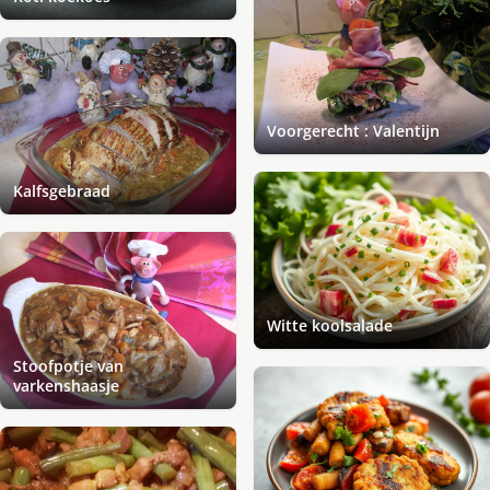
Voorgerecht : Valentijn
Kalfsgebraad
Witte koolsalade
Stoofpotje van
varkenshaasje