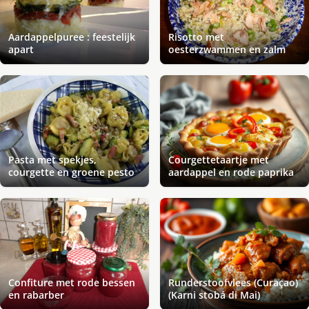
Aardappelpuree : feestelijk
Risotto met
apart
oesterzwammen en zalm
Pasta met spekjes,
Courgettetaartje met
courgette en groene pesto
aardappel en rode paprika
Confiture met rode bessen
Runderstoofvlees (Curaçao)
en rabarber
(Karni stobá di Mai)