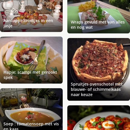
Aardappelkrieltjes in een
Wraps gevuld met van alles
jasje
en nog wat
Hapje: scampi met gerookt
spek
Spruitjes ovenschotel met
blauwe- of schimmelkaas
naar keuze
Soep : tomatensoep met vis
en kaas