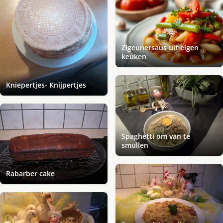
Zigeunersaus uit eigen
keuken
Kniepertjes- Knijpertjes
Spaghetti om van te
smullen
Rabarber cake