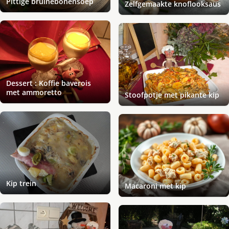
Pittige bruinebonensoep
Zelfgemaakte knoflooksaus
Dessert : Koffie baverois
met ammoretto
Stoofpotje met pikante kip
Kip trein
Macaroni met kip