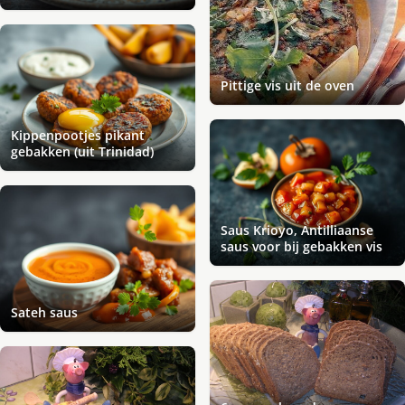
Pittige vis uit de oven
Kippenpootjes pikant
gebakken (uit Trinidad)
Saus Krioyo, Antilliaanse
saus voor bij gebakken vis
Sateh saus