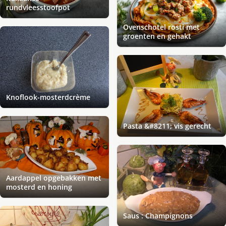
rundvleesstoofpot
Ovenschotel rosti met
groenten en gehakt
Knoflook-mosterdcrème
Pasta &#8211; vis gerecht
Aardappel opgebakken met
mosterd en honing
Saus : Champignons