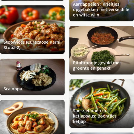
Aardappelen : Krieltjes
opgebakken met verse dille
en witte wijn
Stoofvlees (Curacaose Karni
Stobá 2)
Pitabroodje gevuld met
groente en gehakt
Scaloppa
Sperziebonen in
ketjapsaus: Boentjies
ketjap