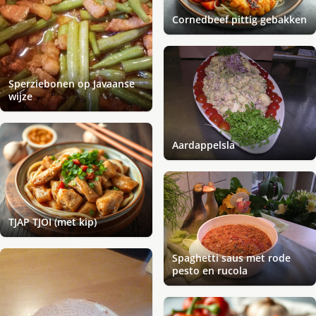
Cornedbeef pittig gebakken
Sperziebonen op Javaanse
wijze
Aardappelsla
TJAP TJOI (met kip)
Spaghetti saus met rode
pesto en rucola