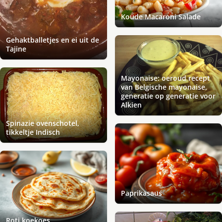
Koude Macaroni Salade
Gehaktballetjes en ei uit de
Tajine
Mayonaise: oeroud recept
van Belgische mayonaise,
generatie op generatie voor
Alkien
Spinazie ovenschotel,
tikkeltje Indisch
Paprikasaus
Roti koekoes