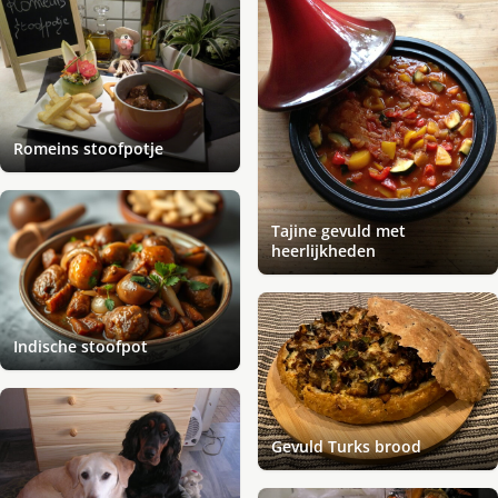
Romeins stoofpotje
Tajine gevuld met
heerlijkheden
Indische stoofpot
Gevuld Turks brood