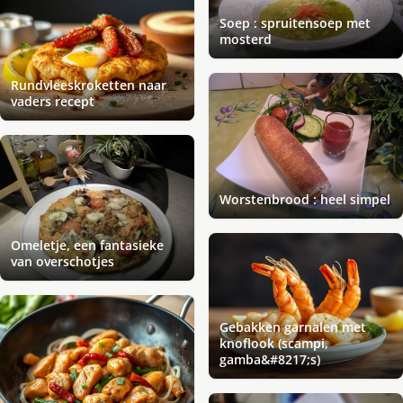
Soep : spruitensoep met
mosterd
Rundvleeskroketten naar
vaders recept
Worstenbrood : heel simpel
Omeletje, een fantasieke
van overschotjes
Gebakken garnalen met
knoflook (scampi,
gamba&#8217;s)