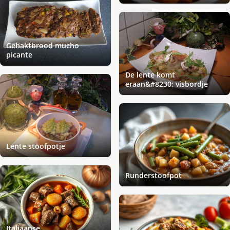
Gehaktbrood mucho
picante
De lente komt
eraan&#8230; visbordje
Lente stoofpotje
Runderstoofpot
Italiaanse