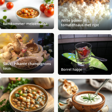
Witte bonen in
Komkommer-meloensalsa
tomatensaus met rijst
Saus : Pikante champignons
saus
Borrel hapje