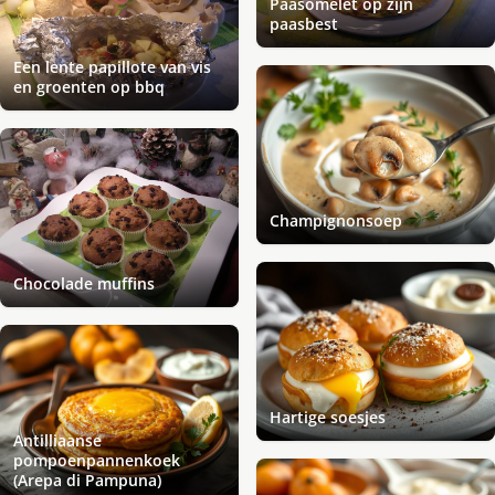
Paasomelet op zijn
paasbest
Een lente papillote van vis
en groenten op bbq
Champignonsoep
Chocolade muffins
Hartige soesjes
Antilliaanse
pompoenpannenkoek
(Arepa di Pampuna)