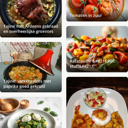
Tomaten in zuur
Tajine met Ardeens gebraad
en overheerlijke groentes
Ratatouille &#8216;hot
stuff&#8217;
Tajine: varkensvlees met
paprika goed gekruid