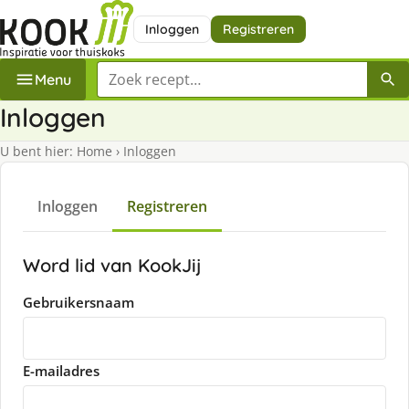
Inloggen
Registreren
Zoek een recept
Menu
Inloggen
U bent hier:
Home
›
Inloggen
Inloggen
Registreren
Word lid van KookJij
Gebruikersnaam
E-mailadres