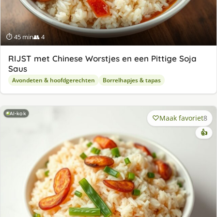
⏱ 45 min
👥 4
RIJST met Chinese Worstjes en een Pittige Soja
Saus
Avondeten & hoofdgerechten
Borrelhapjes & tapas
AI-kok
Maak favoriet
8
👍