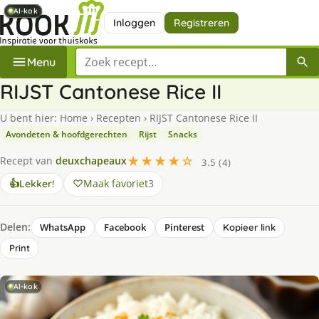
AI-kok
AI-kok
AI-kok
AI-kok
AI-kok
AI-kok
Inloggen
Registreren
Zoek een recept
Menu
RIJST Cantonese Rice II
U bent hier:
Home
›
Recepten
›
RIJST Cantonese Rice II
Avondeten & hoofdgerechten
Rijst
Snacks
★★★★☆
Recept van
deuxchapeaux
3.5 (4)
Maak favoriet
3
👍
Lekker!
Delen:
WhatsApp
Facebook
Pinterest
Kopieer link
Print
AI-kok