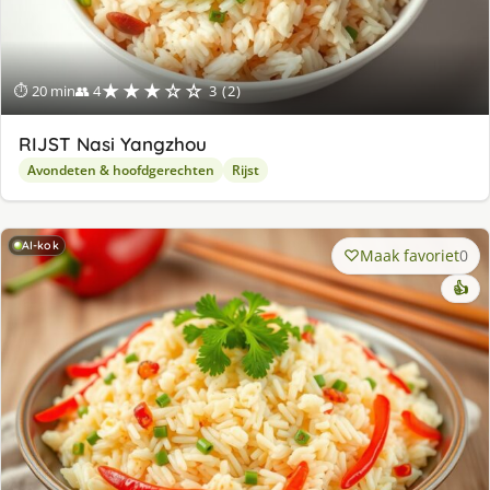
★★★☆☆
⏱ 20 min
👥 4
3 (2)
RIJST Nasi Yangzhou
Avondeten & hoofdgerechten
Rijst
AI-kok
Maak favoriet
0
👍