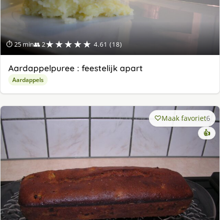
★★★★★
⏱ 25 min
👥 2
4.61 (18)
Aardappelpuree : feestelijk apart
Aardappels
Maak favoriet
6
👍