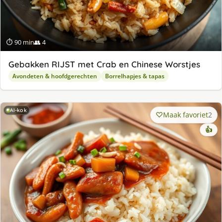
⏱ 90 min
👥 4
Gebakken RIJST met Crab en Chinese Worstjes
Avondeten & hoofdgerechten
Borrelhapjes & tapas
AI-kok
Maak favoriet
2
👍