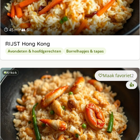
⏱ 45 min
👥 6
RIJST Hong Kong
Avondeten & hoofdgerechten
Borrelhapjes & tapas
AI-kok
Maak favoriet
2
👍