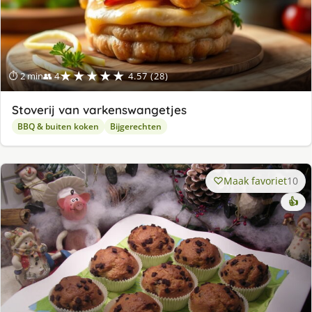
★★★★★
⏱ 2 min
👥 4
4.57 (28)
Stoverij van varkenswangetjes
BBQ & buiten koken
Bijgerechten
Maak favoriet
10
👍