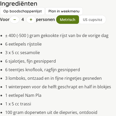
Ingrediënten
Op boodschappenlijst
Plan in weekmenu
−
+
Voor
4
personen
Metrisch
US cups/oz
± 400 (-500 ) gram gekookte rijst van bv de vorige dag
6 eetlepels rijstolie
3 x 5 cc sesamolie
6 sjalotjes, fijn gesnipperd
6 teentjes knoflook, ragfijn gesnipperd
3 lomboks, ontzaad en in fijne ringetjes gesneden
1 winterpeen voor de helft geschrapt en half in blokjes
1 eetlepel Nam Pla
1 x 5 cc trassi
100 gram doperwten uit de diepvries, ontdooid