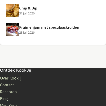
Chip & Dip
31 juli 2026
Pruimenjam met speculaaskruiden
28 juli 2026
Ontdek KookJij
Over KookJij
Contact
Recepten
Blog
Mijn KookJij