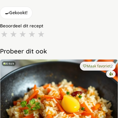
🍳
Gekookt!
Beoordeel dit recept
★
★
★
★
★
Probeer dit ook
AI-kok
Maak favoriet
2
👍