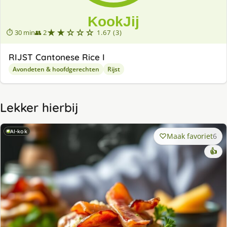
★★☆☆☆
⏱ 30 min
👥 2
1.67 (3)
RIJST Cantonese Rice I
Avondeten & hoofdgerechten
Rijst
Lekker hierbij
AI-kok
Maak favoriet
6
👍