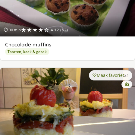
★★★★☆
⏱ 30 min
4.12 (52)
Chocolade muffins
Taarten, koek & gebak
Maak favoriet
21
👍