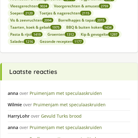
Vleesgerechten
Voorgerechten & amuses
3024
2759
Soepen
Toetjes & nagerechten
2120
2115
Vis & zeevruchten
Borrelhapjes & tapas
2094
2015
Taarten, koek & gebak
BBQ & buiten koken
1975
1434
Pasta & rijst
Groenten
Kip & gevogelte
1419
1312
1297
Salades
Gezonde recepten
1216
1177
Laatste reacties
anna
over
Pruimenjam met speculaaskruiden
Wilmie
over
Pruimenjam met speculaaskruiden
HarryLohr
over
Gevuld Turks brood
anna
over
Pruimenjam met speculaaskruiden