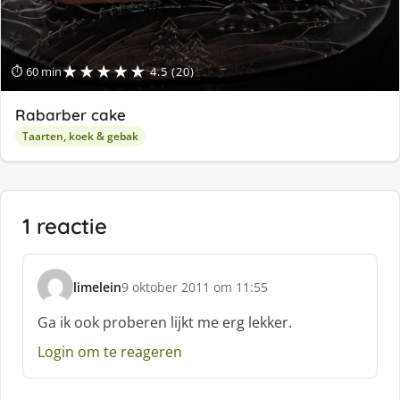
★★★★★
⏱ 60 min
4.5 (20)
Rabarber cake
Taarten, koek & gebak
1 reactie
limelein
9 oktober 2011 om 11:55
s
c
Ga ik ook proberen lijkt me erg lekker.
h
Login om te reageren
r
e
e