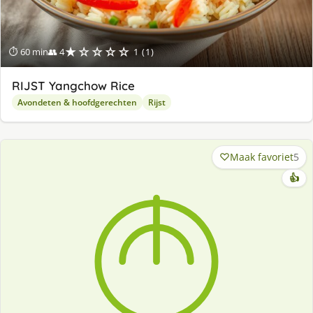
★☆☆☆☆
⏱ 60 min
👥 4
1 (1)
RIJST Yangchow Rice
Avondeten & hoofdgerechten
Rijst
Maak favoriet
5
👍