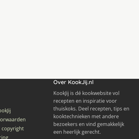
Over KookJij.nl
KookJij is dé kookwebsite vol
recepten en inspiratie voor
thuiskoks. Deel recepten, tips en
okJij
kooktechnieken met andere
oorwaarden
bezoekers en vind gemakkelijk
 copyright
een heerlijk gerecht.
ring