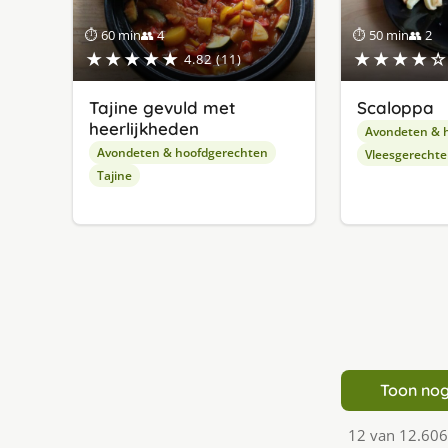
⏱ 60 min
👥 4
⏱ 50 min
👥 2
★★★★★
★★★★☆
4.82 (11)
Tajine gevuld met
Scaloppa
heerlijkheden
Avondeten & 
Avondeten & hoofdgerechten
Vleesgerecht
Tajine
Toon nog
12 van 12.606