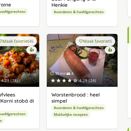
raine
Henkie
hoofdgerechten
Avondeten & hoofdgerechten
Maak favoriet
46
Maak favoriet
5
👍
👍
⏱ 30 min
👥 4
★★★★☆
4.29 (28)
4.29 (24)
fvlees
Worstenbrood : heel
Karni stobá di
simpel
Avondeten & hoofdgerechten
hoofdgerechten
Makkelijke recepten
en