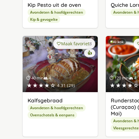
Kip Pesto uit de oven
Quiche Lor
Avondeten & hoofdgerechten
Avondeten & 
Kip & gevogelte
AI-kok
Maak favoriet
8
👍
⏱ 40 min
👥 4
⏱ 120 min
👥 4
★★★★☆
★★★★☆
4.31 (29)
Kalfsgebraad
Runderstoo
(Curaçao) (
Avondeten & hoofdgerechten
Mai)
Ovenschotels & eenpans
Avondeten & 
Vleesgerecht