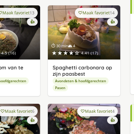
Maak favoriet
13
Maak favoriet
14
👍
👍
⏱ 30 min
👥 4
★★★★☆
4.5 (16)
4.41 (17)
om van te
Spaghetti carbonara op
zijn paasbest
hoofdgerechten
Avondeten & hoofdgerechten
Pasen
Maak favoriet
6
Maak favoriet
4
👍
👍