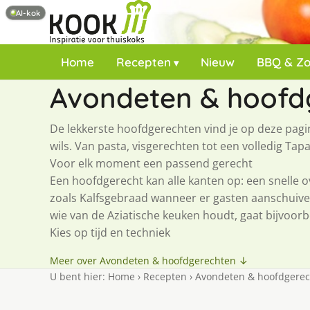
AI-kok
Home
Recepten
Nieuw
BBQ & Z
Avondeten & hoofd
De lekkerste hoofdgerechten vind je op deze pagin
wils. Van pasta, visgerechten tot een volledig Ta
Voor elk moment een passend gerecht
Een hoofdgerecht kan alle kanten op: een snelle ov
zoals Kalfsgebraad wanneer er gasten aanschuiven.
wie van de Aziatische keuken houdt, gaat bijvoorb
Kies op tijd en techniek
Meer over Avondeten & hoofdgerechten ↓
U bent hier:
Home
›
Recepten
›
Avondeten & hoofdgere