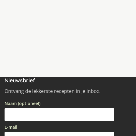
Nieuwsbrief
Ontvang de lekkerste recepten in je inbox.
Naam (optioneel)
E-mail