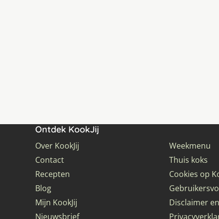
Ontdek KookJij
Over KookJij
Weekmenu
Contact
Thuis koks
Recepten
Cookies op Ko
Blog
Gebruikersv
Mijn KookJij
Disclaimer en
Nieuwsbrief
Privacyverkla