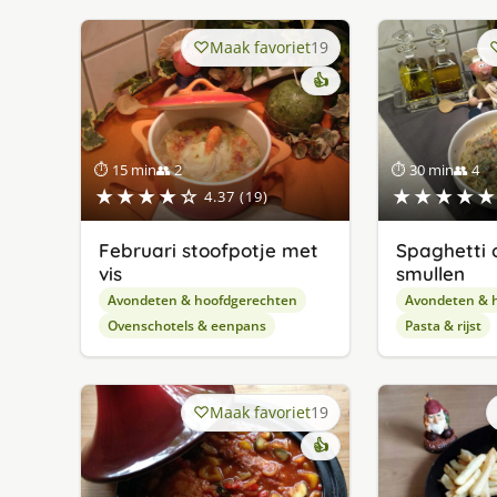
Maak favoriet
19
👍
⏱ 15 min
👥 2
⏱ 30 min
👥 4
★★★★☆
★★★★★
4.37 (19)
Februari stoofpotje met
Spaghetti 
vis
smullen
Avondeten & hoofdgerechten
Avondeten & 
Ovenschotels & eenpans
Pasta & rijst
Maak favoriet
19
👍