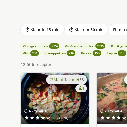
⏱ Klaar in 15 min
⏱ Klaar in 30 min
Filter 
Vleesgerechten
Vis & zeevruchten
Kip & gev
3024
2095
Wild
Stamppotten
Pizza's
Tajine
244
236
155
117
12.606 recepten
Maak favoriet
38
keer
👍
1
lekker
gevonden
⏱ 45 min
👥 4
⏱ 70 min
👥 4
★★★★☆
★★★★☆
4.39 (96)