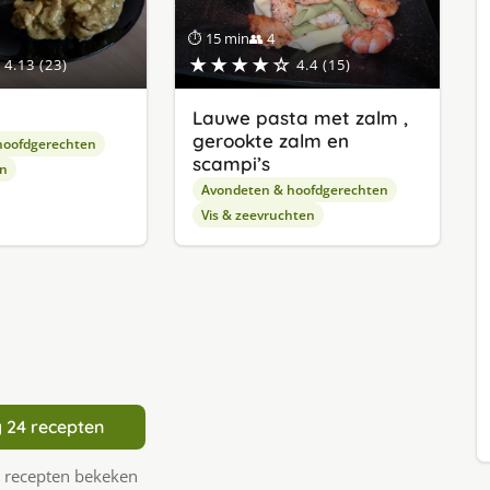
⏱ 15 min
👥 4
★★★★☆
4.13 (23)
4.4 (15)
Lauwe pasta met zalm ,
gerookte zalm en
hoofdgerechten
scampi’s
en
Avondeten & hoofdgerechten
Vis & zeevruchten
 24 recepten
 recepten bekeken