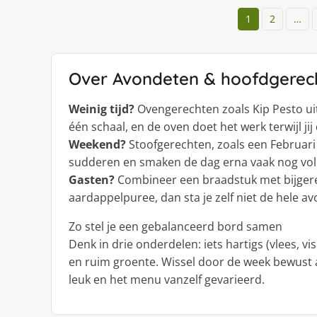
1
2
…
Over Avondeten & hoofdgerec
Weinig tijd?
Ovengerechten zoals Kip Pesto uit
één schaal, en de oven doet het werk terwijl jij 
Weekend?
Stoofgerechten, zoals een Februari 
sudderen en smaken de dag erna vaak nog voll
Gasten?
Combineer een braadstuk met bijgerech
aardappelpuree, dan sta je zelf niet de hele a
Zo stel je een gebalanceerd bord samen
Denk in drie onderdelen: iets hartigs (vlees, vi
en ruim groente. Wissel door de week bewust af
leuk en het menu vanzelf gevarieerd.