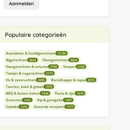
Aanmelden
Populaire categorieën
Avondeten & hoofdgerechten
12144
Bijgerechten
Vleesgerechten
3824
3024
Voorgerechten & amuses
Soepen
2759
2120
Toetjes & nagerechten
2115
Vis & zeevruchten
Borrelhapjes & tapas
2095
2015
Taarten, koek & gebak
1975
BBQ & buiten koken
Pasta & rijst
1434
1419
Groenten
Kip & gevogelte
1312
1297
Salades
Gezonde recepten
1216
1177