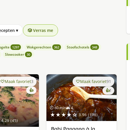
recepten
▾
🎲 Verras me
ogelte
Wokgerechten
Stoofschotels
1297
362
348
Slowcooker
30
Maak favoriet
3
Maak favoriet
91
👍
keer
👍
1
lekker
gevonde
⏱ 60 min
👥 4
★★★★☆
3.96 (108)
4.29 (45)
Babi Pangang à la