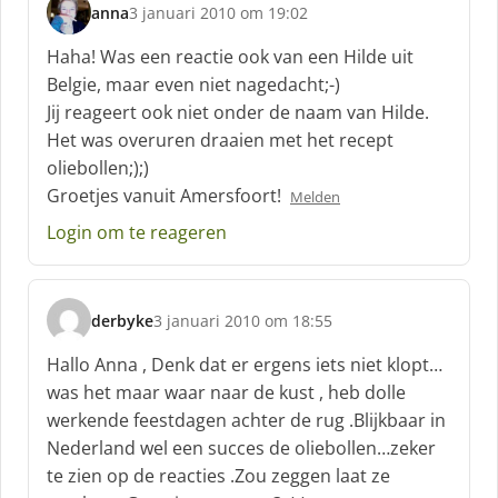
anna
3 januari 2010 om 19:02
s
c
Haha! Was een reactie ook van een Hilde uit
h
Belgie, maar even niet nagedacht;-)
r
Jij reageert ook niet onder de naam van Hilde.
e
Het was overuren draaien met het recept
e
f
oliebollen;);)
:
Groetjes vanuit Amersfoort!
Melden
Login om te reageren
derbyke
3 januari 2010 om 18:55
s
c
Hallo Anna , Denk dat er ergens iets niet klopt…
h
was het maar waar naar de kust , heb dolle
r
werkende feestdagen achter de rug .Blijkbaar in
e
Nederland wel een succes de oliebollen…zeker
e
f
te zien op de reacties .Zou zeggen laat ze
: