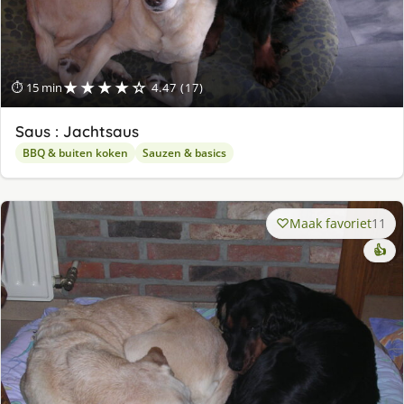
★★★★☆
⏱ 15 min
4.47 (17)
Saus : Jachtsaus
BBQ & buiten koken
Sauzen & basics
Maak favoriet
11
👍