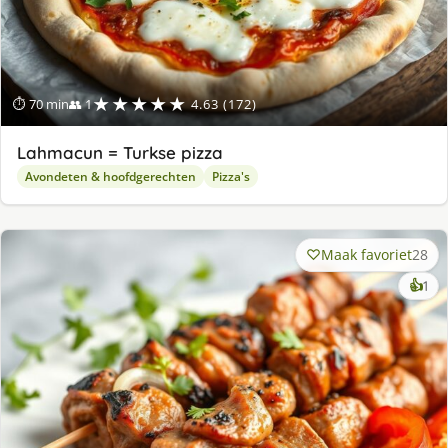
★★★★★
⏱ 70 min
👥 1
4.63 (172)
Lahmacun = Turkse pizza
Avondeten & hoofdgerechten
Pizza's
Maak favoriet
28
ke
👍
1
lek
ge