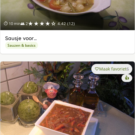
★★★★☆
⏱ 10 min
👥 2
4.42 (12)
Sausje voor…
Sauzen & basics
Maak favoriet
6
👍