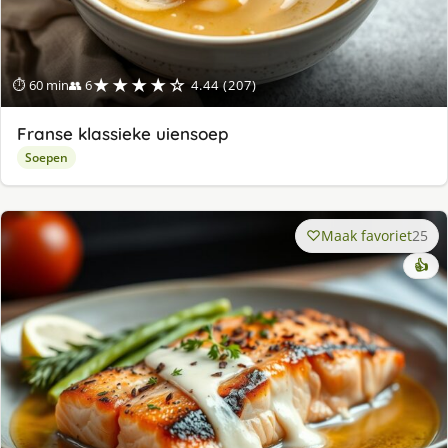
★★★★☆
⏱ 60 min
👥 6
4.44 (207)
Franse klassieke uiensoep
Soepen
Maak favoriet
25
👍