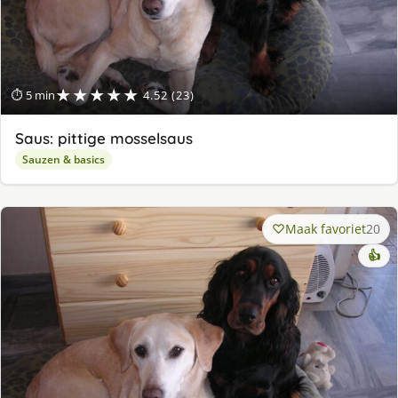
★★★★★
⏱ 5 min
4.52 (23)
Saus: pittige mosselsaus
Sauzen & basics
Maak favoriet
20
👍