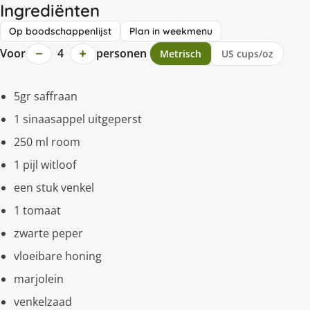
Ingrediënten
Op boodschappenlijst
Plan in weekmenu
−
+
Voor
4
personen
Metrisch
US cups/oz
5gr saffraan
1 sinaasappel uitgeperst
250 ml room
1 pijl witloof
een stuk venkel
1 tomaat
zwarte peper
vloeibare honing
marjolein
venkelzaad