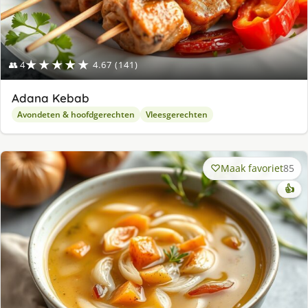
★★★★★
👥 4
4.67 (141)
Adana Kebab
Avondeten & hoofdgerechten
Vleesgerechten
Maak favoriet
85
👍