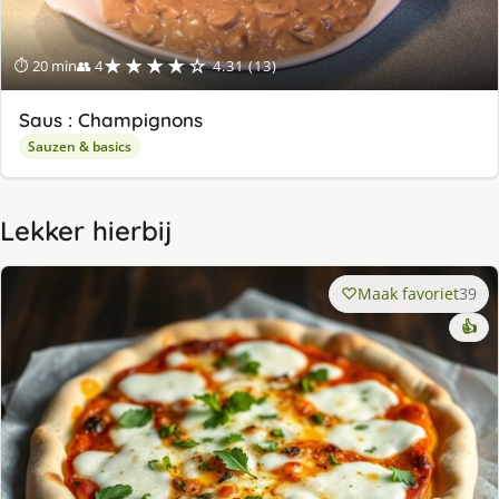
★★★★☆
⏱ 20 min
👥 4
4.31 (13)
Saus : Champignons
Sauzen & basics
Lekker hierbij
Maak favoriet
39
👍