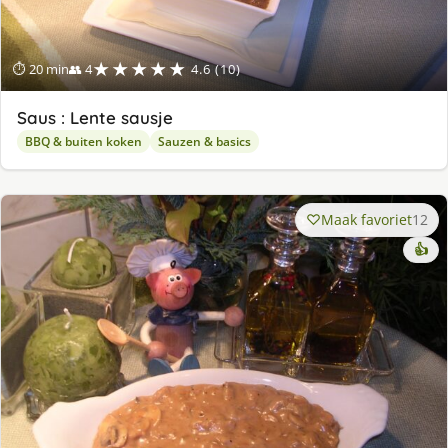
★★★★★
⏱ 20 min
👥 4
4.6 (10)
Saus : Lente sausje
BBQ & buiten koken
Sauzen & basics
Maak favoriet
12
👍