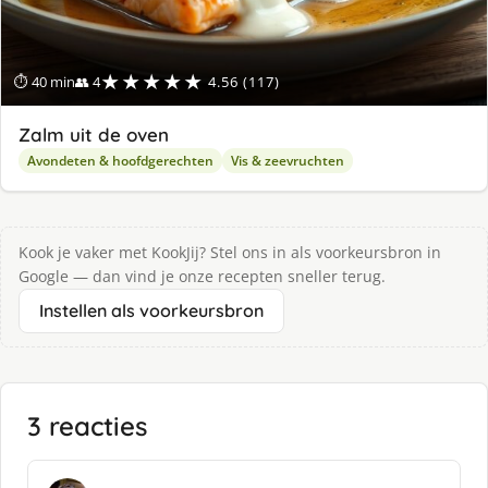
★★★★★
⏱ 40 min
👥 4
4.56 (117)
Zalm uit de oven
Avondeten & hoofdgerechten
Vis & zeevruchten
Kook je vaker met KookJij? Stel ons in als voorkeursbron in
Google — dan vind je onze recepten sneller terug.
Instellen als voorkeursbron
3 reacties