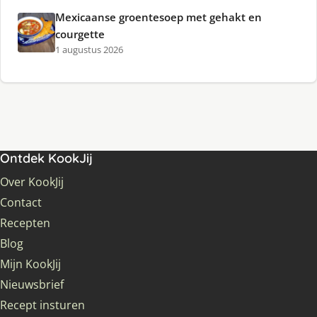
Mexicaanse groentesoep met gehakt en
courgette
1 augustus 2026
Ontdek KookJij
Over KookJij
Contact
Recepten
Blog
Mijn KookJij
Nieuwsbrief
Recept insturen