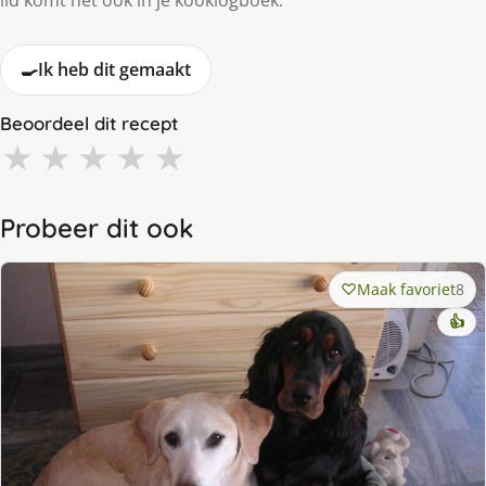
lid komt het ook in je kooklogboek.
🍳
Ik heb dit gemaakt
Beoordeel dit recept
★
★
★
★
★
Probeer dit ook
Maak favoriet
8
👍