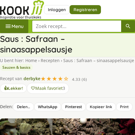
Inloggen
Registreren
Zoek een recept
Menu
Saus : Safraan –
sinaasappelsausje
U bent hier:
Home
›
Recepten
›
Saus : Safraan – sinaasappelsausje
Sauzen & basics
★★★★☆
Recept van
derbyke
4.33 (6)
Maak favoriet
3
👍
Lekker!
Delen:
WhatsApp
Pinterest
Delen…
Kopieer link
Print