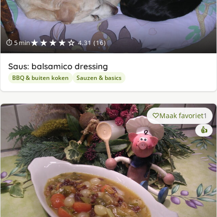
★★★★☆
⏱ 5 min
4.31 (16)
Saus: balsamico dressing
BBQ & buiten koken
Sauzen & basics
Maak favoriet
1
👍