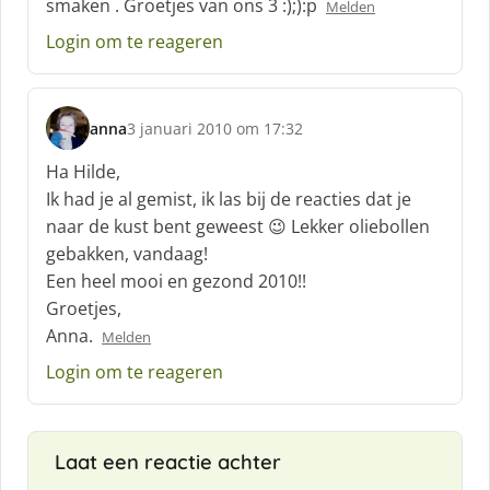
smaken . Groetjes van ons 3 :);):p
Melden
Login om te reageren
anna
3 januari 2010 om 17:32
s
c
Ha Hilde,
h
Ik had je al gemist, ik las bij de reacties dat je
r
naar de kust bent geweest 😉 Lekker oliebollen
e
gebakken, vandaag!
e
f
Een heel mooi en gezond 2010!!
:
Groetjes,
Anna.
Melden
Login om te reageren
Laat een reactie achter