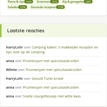
Pasta & rijst
Groenten
Kip & gevogelte
1419
1312
1297
Salades
Gezonde recepten
1216
1178
Laatste reacties
HarryLohr
over
Camping koken: 5 makkelijke recepten en
tips voor op de camping
anna
over
Pruimenjam met speculaaskruiden
Wilmie
over
Pruimenjam met speculaaskruiden
HarryLohr
over
Gevuld Turks brood
anna
over
Pruimenjam met speculaaskruiden
anna
over
Snelle courgettesoep met witte kaas