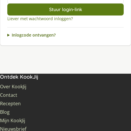
Stuur login-link
Liever met wachtwoord inloggen?
Inlogcode ontvangen?
Ontdek KookJij
Over KookJij
Contact
Recepten
Blog
Mijn KookJij
Nieuwsbrief