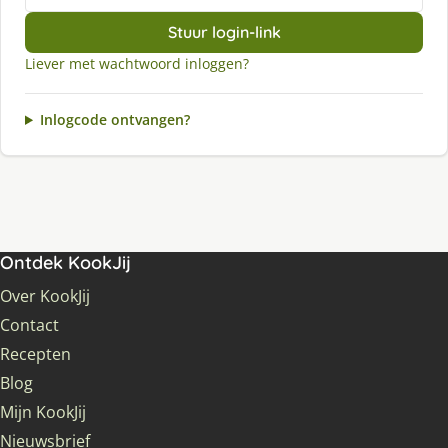
Stuur login-link
Liever met wachtwoord inloggen?
Inlogcode ontvangen?
Ontdek KookJij
Over KookJij
Contact
Recepten
Blog
Mijn KookJij
Nieuwsbrief