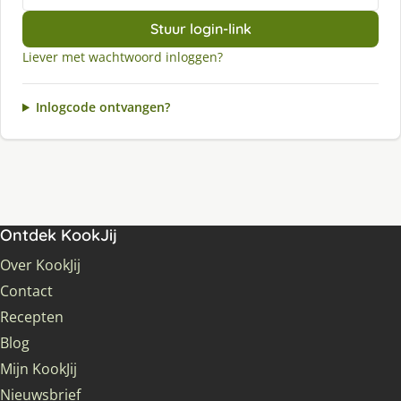
Stuur login-link
Liever met wachtwoord inloggen?
Inlogcode ontvangen?
Ontdek KookJij
Over KookJij
Contact
Recepten
Blog
Mijn KookJij
Nieuwsbrief