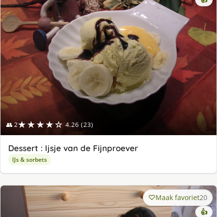
★★★★☆
👥 2
4.26 (23)
Dessert : Ijsje van de Fijnproever
IJs & sorbets
Maak favoriet
20
👍