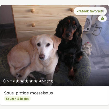
Maak favoriet
8
👍
★★★★★
⏱ 5 min
4.52 (23)
Saus: pittige mosselsaus
Sauzen & basics