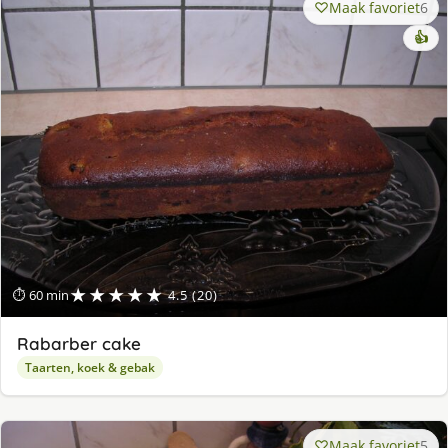
Maak favoriet
6
👍
★★★★★
⏱ 60 min
4.5 (20)
Rabarber cake
Taarten, koek & gebak
Maak favoriet
5