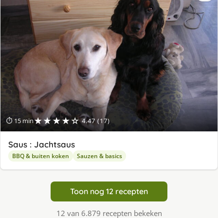
★★★★☆
⏱ 15 min
4.47 (17)
Saus : Jachtsaus
BBQ & buiten koken
Sauzen & basics
Toon nog 12 recepten
12 van 6.879 recepten bekeken