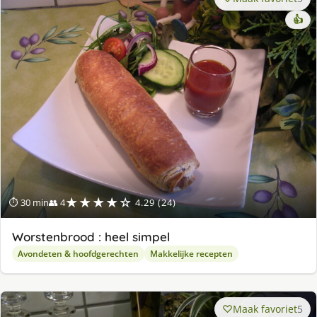
👍
★★★★☆
⏱ 30 min
👥 4
4.29 (24)
Worstenbrood : heel simpel
Avondeten & hoofdgerechten
Makkelijke recepten
Maak favoriet
5