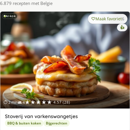
6.879 recepten met Belgie
AI-kok
Maak favoriet
6
👍
★★★★★
⏱ 2 min
👥 4
4.57 (28)
Stoverij van varkenswangetjes
BBQ & buiten koken
Bijgerechten