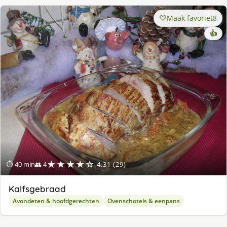
Maak favoriet
8
👍
★★★★☆
⏱ 40 min
👥 4
4.31 (29)
Kalfsgebraad
Avondeten & hoofdgerechten
Ovenschotels & eenpans