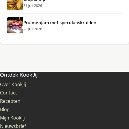
31 juli 2026
Pruimenjam met speculaaskruiden
28 juli 2026
Ontdek KookJij
Over KookJij
Contact
Recepten
Blog
Mijn KookJij
Nieuwsbrief