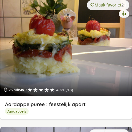
Maak favoriet
21
👍
★★★★★
⏱ 25 min
👥 2
4.61 (18)
Aardappelpuree : feestelijk apart
Aardappels