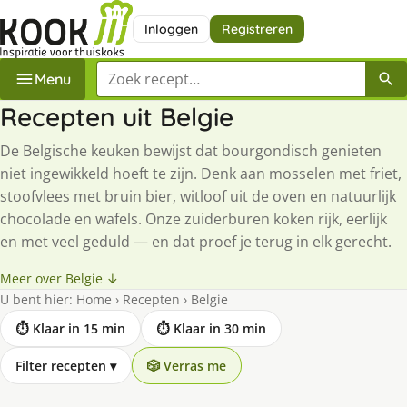
Inloggen
Registreren
Zoek een recept
Menu
Recepten uit Belgie
De Belgische keuken bewijst dat bourgondisch genieten
niet ingewikkeld hoeft te zijn. Denk aan mosselen met friet,
stoofvlees met bruin bier, witloof uit de oven en natuurlijk
chocolade en wafels. Onze zuiderburen koken rijk, eerlijk
en met veel geduld — en dat proef je terug in elk gerecht.
Meer over Belgie ↓
U bent hier:
Home
›
Recepten
›
Belgie
⏱ Klaar in 15 min
⏱ Klaar in 30 min
Filter recepten
▾
🎲 Verras me