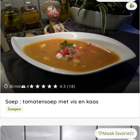
👍
★★★★★
⏱ 30 min
👥 4
4.5 (18)
Soep : tomatensoep met vis en kaas
Soepen
Maak favoriet
3