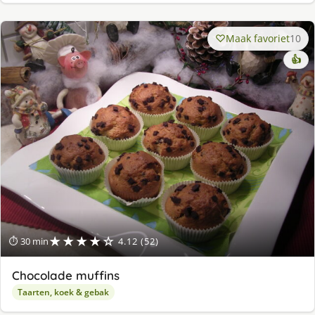
Maak favoriet
10
👍
★★★★☆
⏱ 30 min
4.12 (52)
Chocolade muffins
Taarten, koek & gebak