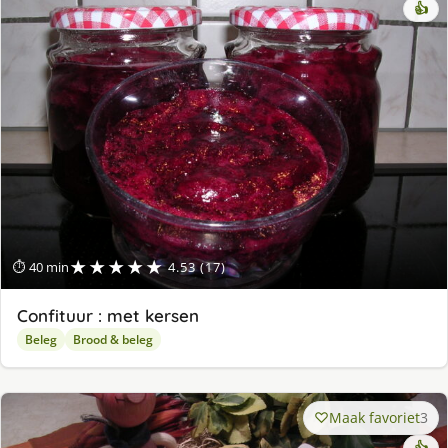
👍
★★★★★
⏱ 40 min
4.53 (17)
Confituur : met kersen
Beleg
Brood & beleg
Maak favoriet
3
👍