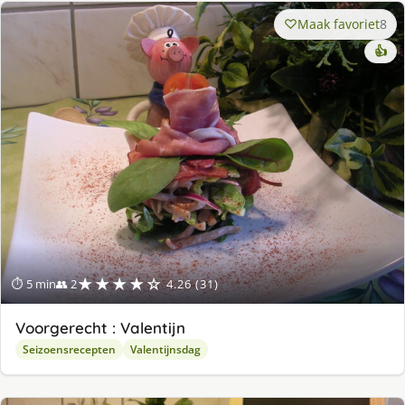
Maak favoriet
8
👍
★★★★☆
⏱ 5 min
👥 2
4.26 (31)
Voorgerecht : Valentijn
Seizoensrecepten
Valentijnsdag