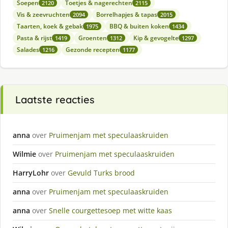
Soepen
Toetjes & nagerechten
2120
2115
Vis & zeevruchten
Borrelhapjes & tapas
2094
2015
Taarten, koek & gebak
BBQ & buiten koken
1975
1434
Pasta & rijst
Groenten
Kip & gevogelte
1419
1312
1297
Salades
Gezonde recepten
1216
1177
Laatste reacties
anna
over
Pruimenjam met speculaaskruiden
Wilmie
over
Pruimenjam met speculaaskruiden
HarryLohr
over
Gevuld Turks brood
anna
over
Pruimenjam met speculaaskruiden
anna
over
Snelle courgettesoep met witte kaas