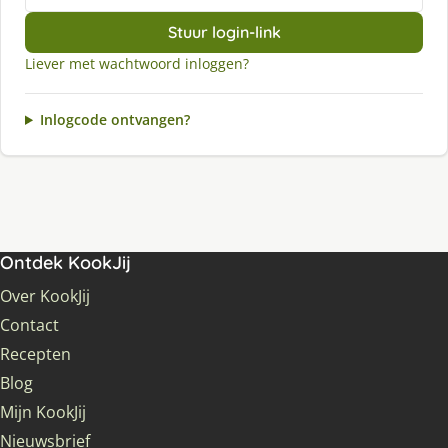
Stuur login-link
Liever met wachtwoord inloggen?
Inlogcode ontvangen?
Ontdek KookJij
Over KookJij
Contact
Recepten
Blog
Mijn KookJij
Nieuwsbrief