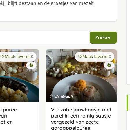
jij blijft bestaan en de groetjes van mezelf.
Zoeken
Maak favoriet
0
Maak favoriet
0
👍
👍
⏱ 40 min
👥 3
: puree
Vis: kabeljauwhaasje met
van
porei in een romig sausje
ot en
vergezeld van zoete
aardappelpuree