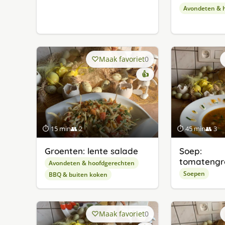
Avondeten & 
Maak favoriet
0
👍
⏱ 15 min
👥 2
⏱ 45 min
👥 3
Groenten: lente salade
Soep:
tomatengr
Avondeten & hoofdgerechten
Soepen
BBQ & buiten koken
Maak favoriet
0