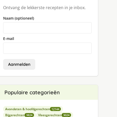
Ontvang de lekkerste recepten in je inbox.
Naam (optioneel)
E-mail
Aanmelden
Populaire categorieën
Avondeten & hoofdgerechten
12144
Bijgerechten
Vleesgerechten
3824
3024