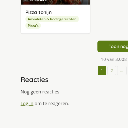
Pizza tonijn
Avondeten & hoofdgerechten
Pizza's
Toon nog
10 van 3.008
1
2
…
Reacties
Nog geen reacties.
Log in
om te reageren.