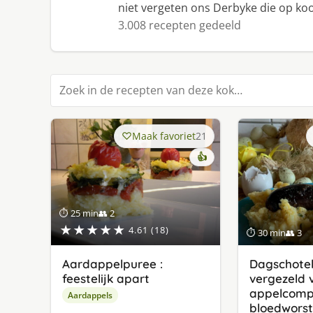
niet vergeten ons Derbyke die op kook
3.008 recepten gedeeld
Zoek in recepten
Maak favoriet
21
👍
⏱ 25 min
👥 2
★★★★★
4.61 (18)
⏱ 30 min
👥 3
Aardappelpuree :
Dagschotel
feestelijk apart
vergezeld 
appelcomp
Aardappels
bloedworst