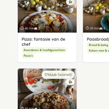
👍
⏱ 40 min
👥 2
⏱ 20 min
👥 2
Pizza: fantasie van de
Paasbroodj
chef
Brood & beleg
Avondeten & hoofdgerechten
Koken met & v
Pizza's
Maak favoriet
0
👍
⏱ 45 min
👥 2