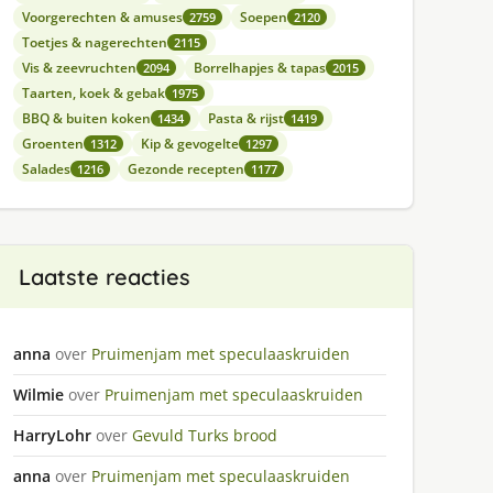
Voorgerechten & amuses
Soepen
2759
2120
Toetjes & nagerechten
2115
Vis & zeevruchten
Borrelhapjes & tapas
2094
2015
Taarten, koek & gebak
1975
BBQ & buiten koken
Pasta & rijst
1434
1419
Groenten
Kip & gevogelte
1312
1297
Salades
Gezonde recepten
1216
1177
Laatste reacties
anna
over
Pruimenjam met speculaaskruiden
Wilmie
over
Pruimenjam met speculaaskruiden
HarryLohr
over
Gevuld Turks brood
anna
over
Pruimenjam met speculaaskruiden