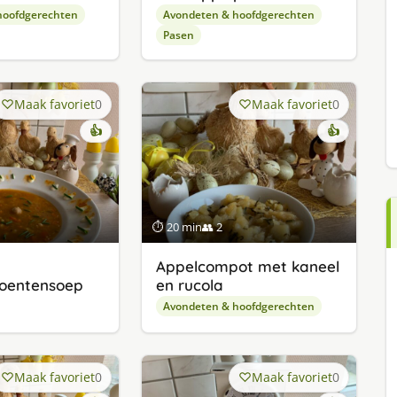
hoofdgerechten
Avondeten & hoofdgerechten
Pasen
Maak favoriet
0
Maak favoriet
0
👍
👍
⏱ 20 min
👥 2
Appelcompot met kaneel
oentensoep
en rucola
Avondeten & hoofdgerechten
Maak favoriet
0
Maak favoriet
0