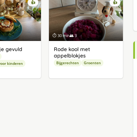
👍
👍
⏱ 30 min
👥 3
e gevuld
Rode kool met
appelblokjes
Bijgerechten
Groenten
oor kinderen