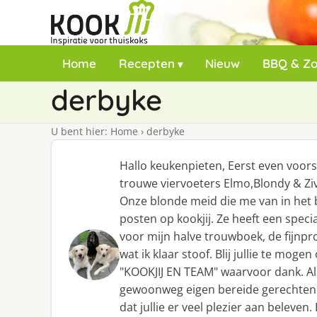
Home
Recepten
Nieuw
BBQ & Z
derbyke
U bent hier:
Home
›
derbyke
Hallo keukenpieten, Eerst even voor
trouwe viervoeters Elmo,Blondy & Ziv
Onze blonde meid die me van in het b
posten op kookjij. Ze heeft een specia
voor mijn halve trouwboek, de fijnpro
wat ik klaar stoof. Blij jullie te mog
"KOOKJIJ EN TEAM" waarvoor dank. Al 
gewoonweg eigen bereide gerechten 
dat jullie er veel plezier aan beleven