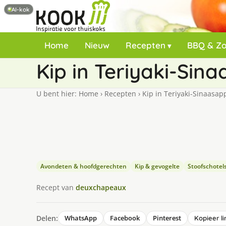
AI-kok
Home
Nieuw
Recepten
BBQ & Z
Kip in Teriyaki-Sin
U bent hier:
Home
›
Recepten
›
Kip in Teriyaki-Sinaasap
Avondeten & hoofdgerechten
Kip & gevogelte
Stoofschotel
Recept van
deuxchapeaux
Delen:
WhatsApp
Facebook
Pinterest
Kopieer li