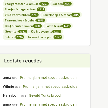
Voorgerechten & amuses
Soepen
2759
2120
Toetjes & nagerechten
2115
Vis & zeevruchten
Borrelhapjes & tapas
2095
2015
Taarten, koek & gebak
1975
BBQ & buiten koken
Pasta & rijst
1434
1419
Groenten
Kip & gevogelte
1312
1297
Salades
Gezonde recepten
1216
1177
Laatste reacties
anna
over
Pruimenjam met speculaaskruiden
Wilmie
over
Pruimenjam met speculaaskruiden
HarryLohr
over
Gevuld Turks brood
anna
over
Pruimenjam met speculaaskruiden