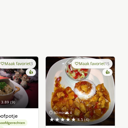
Maak favoriet
3
Maak favoriet
15
👍
👍
3.89 (9)
⏱ 60 min
👥 4
oofpotje
★★★★★
4.5 (4)
hoofdgerechten