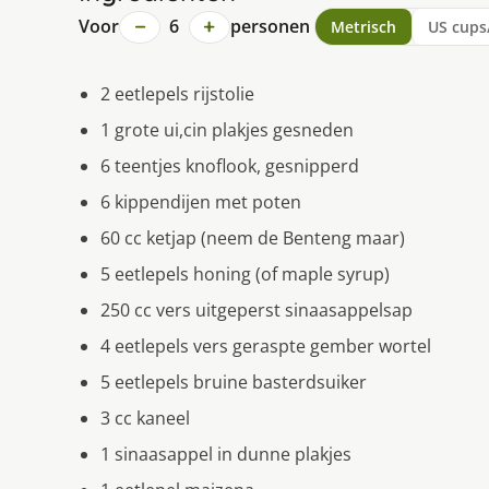
−
+
Voor
6
personen
Metrisch
US cups
2 eetlepels rijstolie
1 grote ui,cin plakjes gesneden
6 teentjes knoflook, gesnipperd
6 kippendijen met poten
60 cc ketjap (neem de Benteng maar)
5 eetlepels honing (of maple syrup)
250 cc vers uitgeperst sinaasappelsap
4 eetlepels vers geraspte gember wortel
5 eetlepels bruine basterdsuiker
3 cc kaneel
1 sinaasappel in dunne plakjes