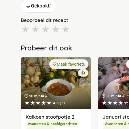
🍳
Gekookt!
Beoordeel dit recept
★
★
★
★
★
Probeer dit ook
Maak favoriet
6
👍
⏱ 90 min
👥 4
⏱ 30 min
👥 4
★★★★★
★★★★☆
4.6 (5)
Kalkoen stoofpotje 2
Januari st
Avondeten & hoofdgerechten
Avondeten & 