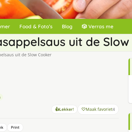
omer
Food & Foto’s
Blog
🎲 Verras me
aasappelsaus uit de Slo
pelsaus uit de Slow Cooker
s
Maak favoriet
4
👍
Lekker!
nk
Print