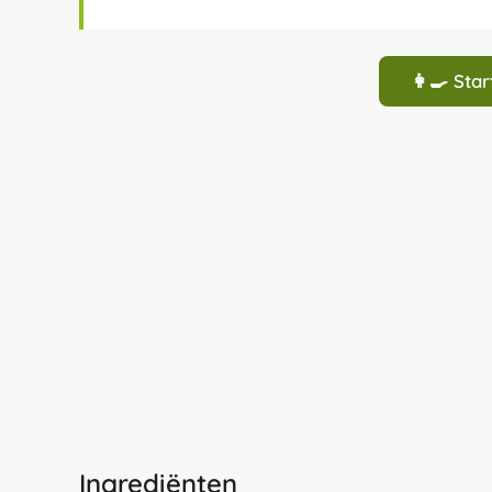
👩‍🍳 St
Ingrediënten