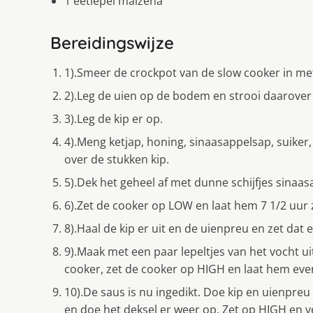
1 eetlepel maizena
Bereidingswijze
1).Smeer de crockpot van de slow cooker in me
2).Leg de uien op de bodem en strooi daarover
3).Leg de kip er op.
4).Meng ketjap, honing, sinaasappelsap, suiker
over de stukken kip.
5).Dek het geheel af met dunne schijfjes sinaas
6).Zet de cooker op LOW en laat hem 7 1/2 uur 
8).Haal de kip er uit en de uienpreu en zet dat 
9).Maak met een paar lepeltjes van het vocht u
cooker, zet de cooker op HIGH en laat hem eve
10).De saus is nu ingedikt. Doe kip en uienpre
en doe het deksel er weer op. Zet op HIGH en 