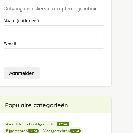
Ontvang de lekkerste recepten in je inbox.
Naam (optioneel)
E-mail
Aanmelden
Populaire categorieën
Avondeten & hoofdgerechten
12144
Bijgerechten
Vleesgerechten
3824
3024