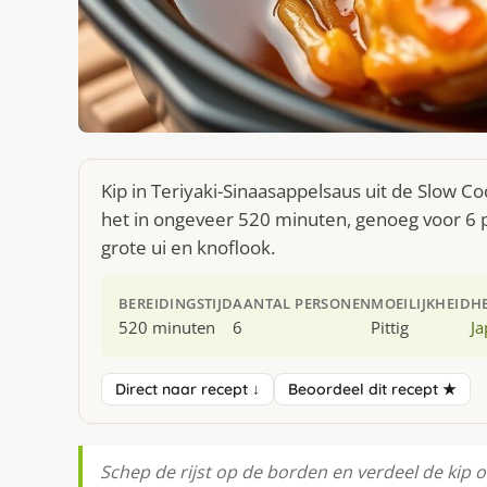
Kip in Teriyaki-Sinaasappelsaus uit de Slow Co
het in ongeveer 520 minuten, genoeg voor 6 pe
grote ui en knoflook.
BEREIDINGSTIJD
AANTAL PERSONEN
MOEILIJKHEID
H
520 minuten
6
Pittig
J
Direct naar recept ↓
Beoordeel dit recept ★
Schep de rijst op de borden en verdeel de kip o