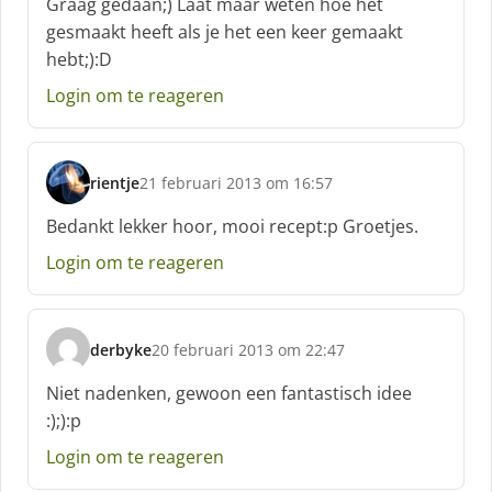
Graag gedaan;) Laat maar weten hoe het
h
gesmaakt heeft als je het een keer gemaakt
r
hebt;):D
e
e
Login om te reageren
f
:
rientje
21 februari 2013 om 16:57
s
c
Bedankt lekker hoor, mooi recept:p Groetjes.
h
Login om te reageren
r
e
e
f
derbyke
20 februari 2013 om 22:47
:
s
c
Niet nadenken, gewoon een fantastisch idee
h
:);):p
r
e
Login om te reageren
e