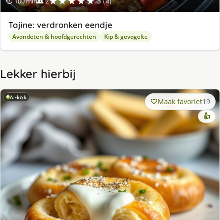
★★★★★
⏱ 100 min
👥 2
5 (4)
Tajine: verdronken eendje
Avondeten & hoofdgerechten
Kip & gevogelte
Lekker hierbij
AI-kok
Maak favoriet
19
👍