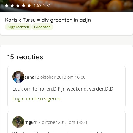
★★★★★
4.63 (63)
Karisik Tursu = div groenten in azijn
Bijgerechten
Groenten
15 reacties
anna
12 oktober 2013 om 16:00
s
c
Leuk om te horen:D Fijn weekend, verder:D:D
h
Login om te reageren
r
e
e
f
rhg64
12 oktober 2013 om 14:03
:
s
c