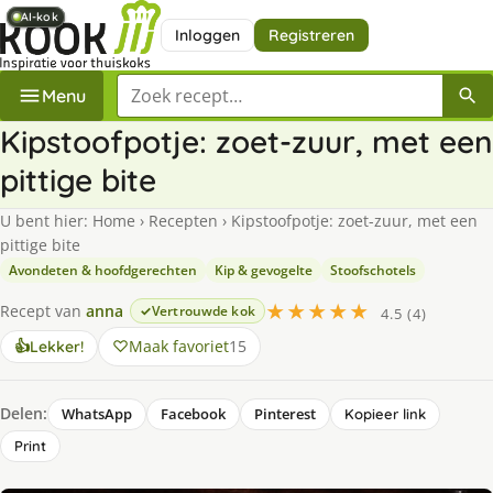
AI-kok
AI-kok
AI-kok
AI-kok
Inloggen
Registreren
Zoek een recept
Menu
Kipstoofpotje: zoet-zuur, met een
pittige bite
U bent hier:
Home
›
Recepten
›
Kipstoofpotje: zoet-zuur, met een
pittige bite
Avondeten & hoofdgerechten
Kip & gevogelte
Stoofschotels
★★★★★
Recept van
anna
Vertrouwde kok
4.5 (4)
Maak favoriet
15
👍
Lekker!
Delen:
WhatsApp
Facebook
Pinterest
Kopieer link
Print