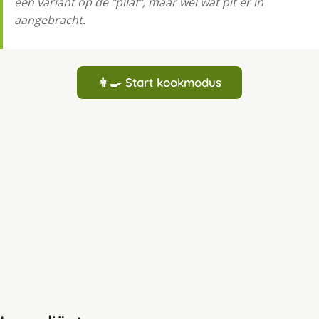
een variant op de "pilaf", maar wel wat pit er in
aangebracht.
👩‍🍳 Start kookmodus