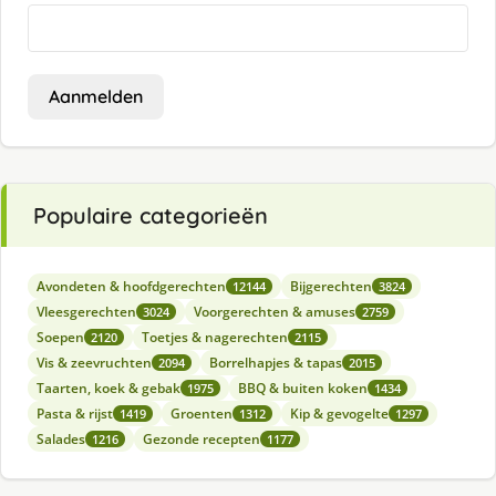
Aanmelden
Populaire categorieën
Avondeten & hoofdgerechten
Bijgerechten
12144
3824
Vleesgerechten
Voorgerechten & amuses
3024
2759
Soepen
Toetjes & nagerechten
2120
2115
Vis & zeevruchten
Borrelhapjes & tapas
2094
2015
Taarten, koek & gebak
BBQ & buiten koken
1975
1434
Pasta & rijst
Groenten
Kip & gevogelte
1419
1312
1297
Salades
Gezonde recepten
1216
1177