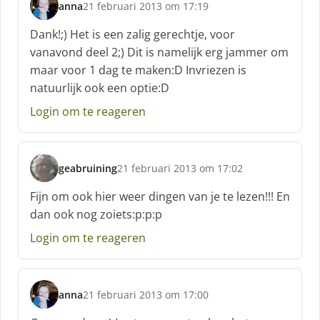
anna
21 februari 2013 om 17:19
s
c
Dank!;) Het is een zalig gerechtje, voor
h
vanavond deel 2;) Dit is namelijk erg jammer om
r
maar voor 1 dag te maken:D Invriezen is
e
natuurlijk ook een optie:D
e
f
Login om te reageren
:
geabruining
21 februari 2013 om 17:02
s
c
Fijn om ook hier weer dingen van je te lezen!!! En
h
dan ook nog zoiets:p:p:p
r
e
Login om te reageren
e
f
:
anna
21 februari 2013 om 17:00
s
c