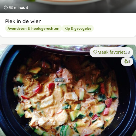
⏱ 80 min
👥 4
Piek in de wien
Avondeten & hoofdgerechten
Kip & gevogelte
Maak favoriet
38
ke
👍
1
lek
ge