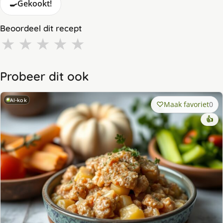
🍳
Gekookt!
Beoordeel dit recept
★
★
★
★
★
Probeer dit ook
AI-kok
Maak favoriet
0
👍