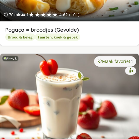
★★★★★
⏱ 70 min
👥 1
4.62 (101)
Pogaça = broodjes (Gevulde)
Brood & beleg
Taarten, koek & gebak
AI-kok
Maak favoriet
4
👍