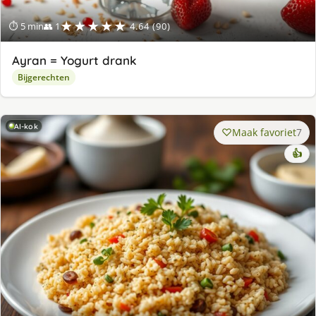
★★★★★
⏱ 5 min
👥 1
4.64 (90)
Ayran = Yogurt drank
Bijgerechten
AI-kok
Maak favoriet
7
👍