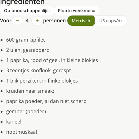
Ingrediënten
Op boodschappenlijst
Plan in weekmenu
−
+
Voor
4
personen
Metrisch
US cups/oz
600 gram kipfilet
2 uien, gesnipperd
1 paprika, rood of geel, in kleine blokjes
3 teentjes knoflook, geraspt
1 blik perziken, in flinke blokjes
kruiden naar smaak:
paprika poeder, al dan niet scherp
gember (poeder)
kaneel
nootmuskaat