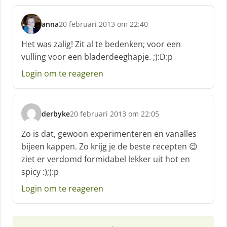
f
:
anna
20 februari 2013 om 22:40
s
c
Het was zalig! Zit al te bedenken; voor een
h
vulling voor een bladerdeeghapje. ;):D:p
r
e
Login om te reageren
e
f
:
derbyke
20 februari 2013 om 22:05
s
c
Zo is dat, gewoon experimenteren en vanalles
h
bijeen kappen. Zo krijg je de beste recepten 😉
r
ziet er verdomd formidabel lekker uit hot en
e
spicy :);):p
e
f
Login om te reageren
: