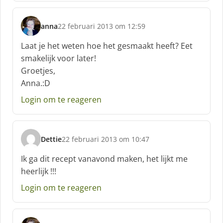
:
anna
22 februari 2013 om 12:59
s
c
Laat je het weten hoe het gesmaakt heeft? Eet
h
smakelijk voor later!
r
Groetjes,
e
Anna.:D
e
f
Login om te reageren
:
Dettie
22 februari 2013 om 10:47
s
c
Ik ga dit recept vanavond maken, het lijkt me
h
heerlijk !!!
r
e
Login om te reageren
e
f
: