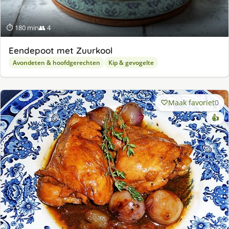
⏱ 180 min
👥 4
Eendepoot met Zuurkool
Avondeten & hoofdgerechten
Kip & gevogelte
Maak favoriet
0
👍