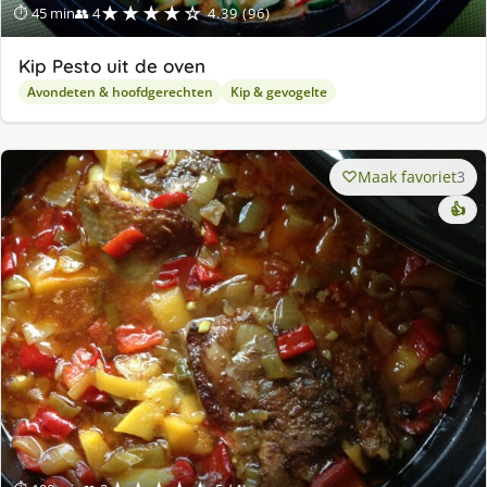
★★★★☆
⏱ 45 min
👥 4
4.39 (96)
Kip Pesto uit de oven
Avondeten & hoofdgerechten
Kip & gevogelte
Maak favoriet
3
👍