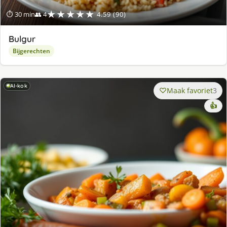
★★★★★
⏱ 30 min
👥 4
4.59 (90)
Bulgur
Bijgerechten
AI-kok
Maak favoriet
3
👍