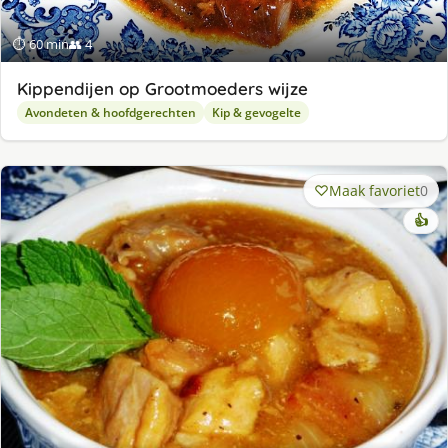
⏱ 60 min
👥 4
Kippendijen op Grootmoeders wijze
Avondeten & hoofdgerechten
Kip & gevogelte
Maak favoriet
0
👍