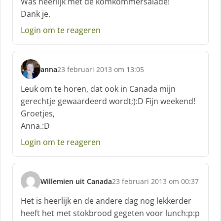
Was heerlijk met de komkommersalade!
h
Dank je.
r
e
Login om te reageren
e
f
:
anna
23 februari 2013 om 13:05
s
c
Leuk om te horen, dat ook in Canada mijn
h
gerechtje gewaardeerd wordt;):D Fijn weekend!
r
Groetjes,
e
Anna.:D
e
f
Login om te reageren
:
Willemien uit Canada
23 februari 2013 om 00:37
s
c
Het is heerlijk en de andere dag nog lekkerder
h
heeft het met stokbrood gegeten voor lunch:p:p
r