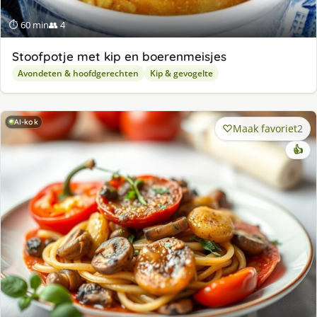
⏱ 60 min
👥 4
Stoofpotje met kip en boerenmeisjes
Avondeten & hoofdgerechten
Kip & gevogelte
AI-kok
Maak favoriet
2
👍