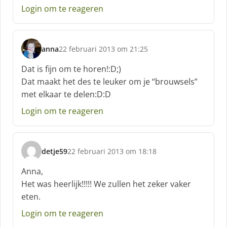
e
Login om te reageren
e
f
:
anna
22 februari 2013 om 21:25
s
c
Dat is fijn om te horen!:D;)
h
Dat maakt het des te leuker om je “brouwsels”
r
met elkaar te delen:D:D
e
e
Login om te reageren
f
:
detje59
22 februari 2013 om 18:18
s
c
Anna,
h
Het was heerlijk!!!!! We zullen het zeker vaker
r
eten.
e
e
Login om te reageren
f