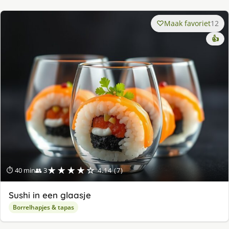
Maak favoriet
12
👍
★★★★☆
⏱ 40 min
👥 3
4.14 (7)
Sushi in een glaasje
Borrelhapjes & tapas