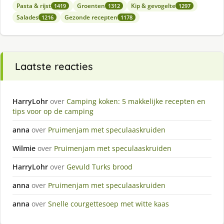
Pasta & rijst
Groenten
Kip & gevogelte
1419
1312
1297
Salades
Gezonde recepten
1216
1178
Laatste reacties
HarryLohr
over
Camping koken: 5 makkelijke recepten en
tips voor op de camping
anna
over
Pruimenjam met speculaaskruiden
Wilmie
over
Pruimenjam met speculaaskruiden
HarryLohr
over
Gevuld Turks brood
anna
over
Pruimenjam met speculaaskruiden
anna
over
Snelle courgettesoep met witte kaas