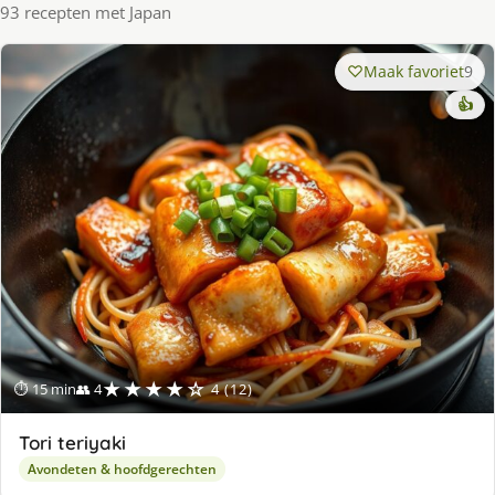
93 recepten met Japan
Maak favoriet
9
👍
★★★★☆
⏱ 15 min
👥 4
4 (12)
Tori teriyaki
Avondeten & hoofdgerechten