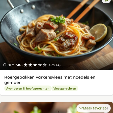
★★★☆☆
⏱ 20 min
👥 2
3.25 (4)
Roergebakken varkensvlees met noedels en
gember
Avondeten & hoofdgerechten
Vleesgerechten
Maak favoriet
4