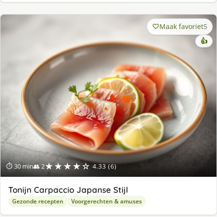
Maak favoriet
5
👍
★★★★☆
⏱ 30 min
👥 2
4.33 (6)
Tonijn Carpaccio Japanse Stijl
Gezonde recepten
Voorgerechten & amuses