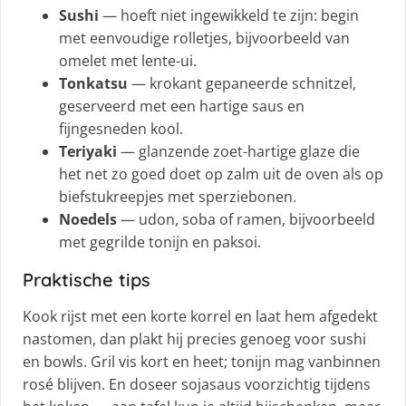
Sushi
— hoeft niet ingewikkeld te zijn: begin
met eenvoudige rolletjes, bijvoorbeeld van
omelet met lente-ui.
Tonkatsu
— krokant gepaneerde schnitzel,
geserveerd met een hartige saus en
fijngesneden kool.
Teriyaki
— glanzende zoet-hartige glaze die
het net zo goed doet op zalm uit de oven als op
biefstukreepjes met sperziebonen.
Noedels
— udon, soba of ramen, bijvoorbeeld
met gegrilde tonijn en paksoi.
Praktische tips
Kook rijst met een korte korrel en laat hem afgedekt
nastomen, dan plakt hij precies genoeg voor sushi
en bowls. Gril vis kort en heet; tonijn mag vanbinnen
rosé blijven. En doseer sojasaus voorzichtig tijdens