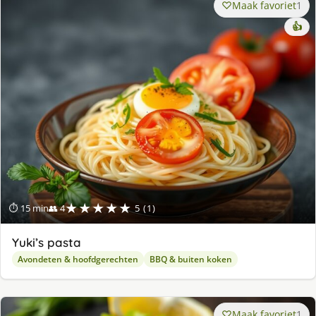
Maak favoriet
1
👍
★★★★★
⏱ 15 min
👥 4
5 (1)
Yuki’s pasta
Avondeten & hoofdgerechten
BBQ & buiten koken
Maak favoriet
1