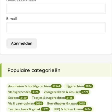
E-mail
Aanmelden
Populaire categorieën
Avondeten & hoofdgerechten
Bijgerechten
12144
3824
Vleesgerechten
Voorgerechten & amuses
3024
2759
Soepen
Toetjes & nagerechten
2120
2115
Vis & zeevruchten
Borrelhapjes & tapas
2094
2015
Taarten, koek & gebak
BBQ & buiten koken
1975
1434