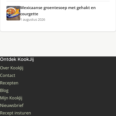
Mexicaanse groentesoep met gehakt en
courgette
1 augustus 2026
Ontdek KookJij
Over KookJij
Contact
Recepten
Blog
Mijn KookJij
Nieuwsbrief
Recept insturen