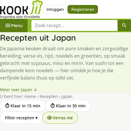
Inloggen
Registreren
Zoek een recept
Menu
Recepten uit Japan
De Japanse keuken draait om pure smaken en zorgvuldige
bereiding: verse vis, rijst, noedels en groenten, op smaak
gebracht met sojasaus, miso en mirin. Van sushi tot een
dampende kom noedels — hier ontdek je hoe je die
verfijnde balans thuis op tafel zet.
Meer over Japan ↓
U bent hier:
Home
›
Recepten
›
Japan
⏱ Klaar in 15 min
⏱ Klaar in 30 min
Filter recepten
▾
🎲 Verras me