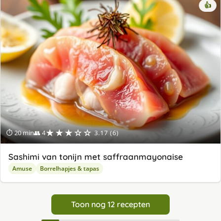
👍
★★★☆☆
⏱ 20 min
👥 4
3.17 (6)
Sashimi van tonijn met saffraanmayonaise
Amuse
Borrelhapjes & tapas
Toon nog 12 recepten