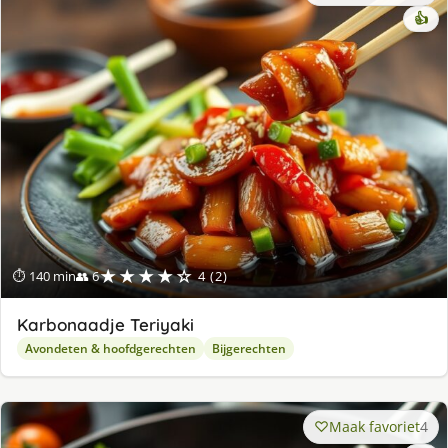
👍
★★★★☆
⏱ 140 min
👥 6
4 (2)
Karbonaadje Teriyaki
Avondeten & hoofdgerechten
Bijgerechten
Maak favoriet
4