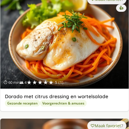
👍
★★★★★
⏱ 60 min
👥 4
5 (1)
Dorado met citrus dressing en wortelsalade
Gezonde recepten
Voorgerechten & amuses
Maak favoriet
7