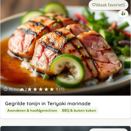
Maak favoriet
5
👍
★★★★★
⏱ 70 min
👥 2
5 (1)
Gegrilde tonijn in Teriyaki marinade
Avondeten & hoofdgerechten
BBQ & buiten koken