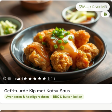
Maak favoriet
3
👍
★★★★★
⏱ 45 min
👥 4
5 (1)
Gefrituurde Kip met Katsu-Saus
Avondeten & hoofdgerechten
BBQ & buiten koken