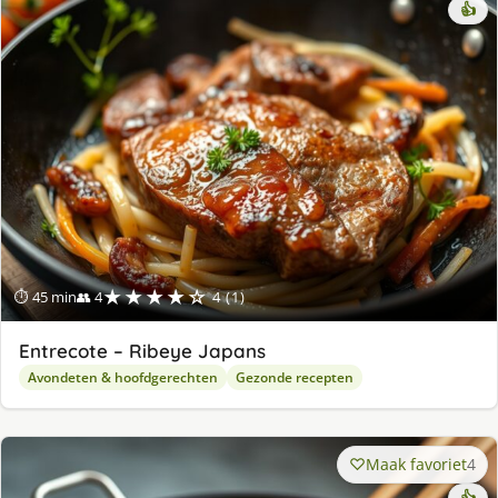
👍
★★★★☆
⏱ 45 min
👥 4
4 (1)
Entrecote – Ribeye Japans
Avondeten & hoofdgerechten
Gezonde recepten
Maak favoriet
4
👍