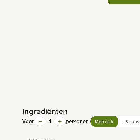
Ingrediënten
−
+
Voor
4
personen
Metrisch
US cups