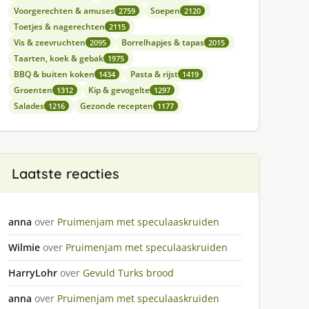
Voorgerechten & amuses
Soepen
2759
2120
Toetjes & nagerechten
2115
Vis & zeevruchten
Borrelhapjes & tapas
2095
2015
Taarten, koek & gebak
1975
BBQ & buiten koken
Pasta & rijst
1434
1419
Groenten
Kip & gevogelte
1312
1297
Salades
Gezonde recepten
1216
1177
Laatste reacties
anna
over
Pruimenjam met speculaaskruiden
Wilmie
over
Pruimenjam met speculaaskruiden
HarryLohr
over
Gevuld Turks brood
anna
over
Pruimenjam met speculaaskruiden