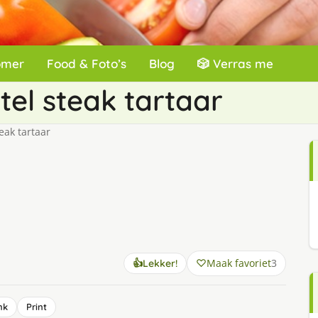
omer
Food & Foto’s
Blog
🎲 Verras me
tel steak tartaar
eak tartaar
Maak favoriet
3
👍
Lekker!
nk
Print