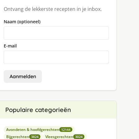
Ontvang de lekkerste recepten in je inbox.
Naam (optioneel)
E-mail
Aanmelden
Populaire categorieën
Avondeten & hoofdgerechten
12144
Bijgerechten
Vleesgerechten
3824
3024