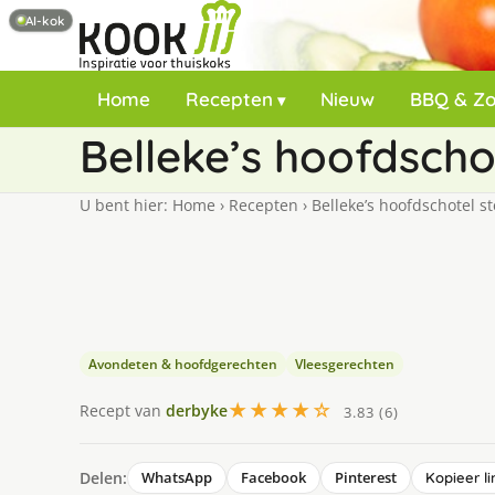
AI-kok
Home
Recepten
Nieuw
BBQ & Z
Belleke’s hoofdscho
U bent hier:
Home
›
Recepten
›
Belleke’s hoofdschotel st
Avondeten & hoofdgerechten
Vleesgerechten
★★★★☆
Recept van
derbyke
3.83 (6)
Delen:
WhatsApp
Facebook
Pinterest
Kopieer li