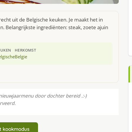
recht uit de Belgische keuken. Je maakt het in
 Belangrijkste ingrediënten: steak, zoete ajuin
EUKEN
HERKOMST
lgische
Belgie
 nieuwjaarmenu door dochter bereid .:-)
erveerd.
art kookmodus