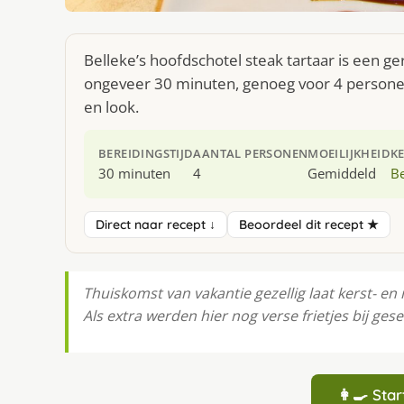
Belleke’s hoofdschotel steak tartaar is een ge
ongeveer 30 minuten, genoeg voor 4 personen.
en look.
BEREIDINGSTIJD
AANTAL PERSONEN
MOEILIJKHEID
K
30 minuten
4
Gemiddeld
Be
Direct naar recept ↓
Beoordeel dit recept ★
Thuiskomst van vakantie gezellig laat kerst- en
Als extra werden hier nog verse frietjes bij ges
👩‍🍳 St