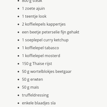
800 g steak
1 zoete ajuin
1 teentje look
2 koffielepels kappertjes
een beetje peterselie fijn gehakt
1 soeplepel curry ketchup
1 koffielepel tabasco
1 koffielepel mosterd
150 g Thaise rijst
50 g wortelblokjes beetgaar
50 g erwten
50 g maïs
truffeldressing
enkele blaadjes sla