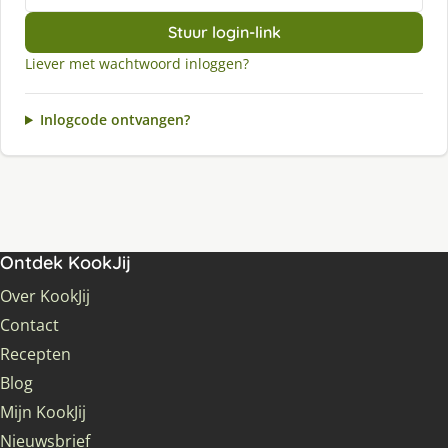
Stuur login-link
Liever met wachtwoord inloggen?
Inlogcode ontvangen?
Ontdek KookJij
Over KookJij
Contact
Recepten
Blog
Mijn KookJij
Nieuwsbrief