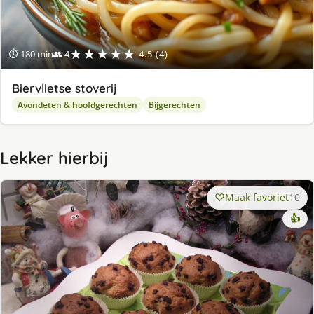
★★★★★
⏱ 180 min
👥 4
4.5 (4)
Biervlietse stoverij
Avondeten & hoofdgerechten
Bijgerechten
Lekker hierbij
Maak favoriet
10
👍