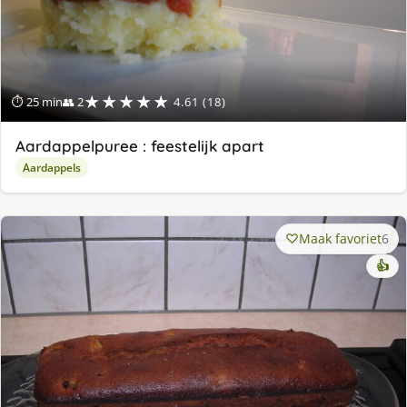
★★★★★
⏱ 25 min
👥 2
4.61 (18)
Aardappelpuree : feestelijk apart
Aardappels
Maak favoriet
6
👍