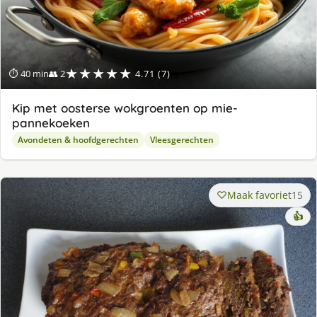
★★★★★
⏱ 40 min
👥 2
4.71 (7)
Kip met oosterse wokgroenten op mie-
pannekoeken
Avondeten & hoofdgerechten
Vleesgerechten
Maak favoriet
15
👍