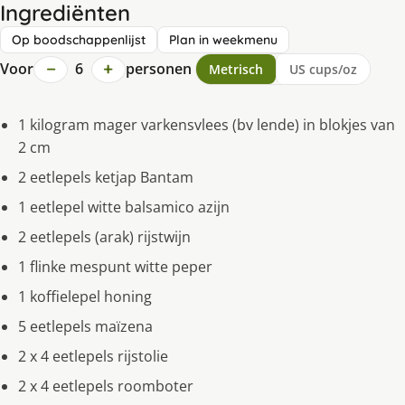
Ingrediënten
Op boodschappenlijst
Plan in weekmenu
−
+
Voor
6
personen
Metrisch
US cups/oz
1 kilogram mager varkensvlees (bv lende) in blokjes van
2 cm
2 eetlepels ketjap Bantam
1 eetlepel witte balsamico azijn
2 eetlepels (arak) rijstwijn
1 flinke mespunt witte peper
1 koffielepel honing
5 eetlepels maïzena
2 x 4 eetlepels rijstolie
2 x 4 eetlepels roomboter