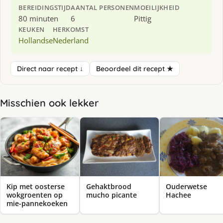
BEREIDINGSTIJD
AANTAL PERSONEN
MOEILIJKHEID
80 minuten
6
Pittig
KEUKEN
HERKOMST
Hollandse
Nederland
Direct naar recept ↓
Beoordeel dit recept ★
Misschien ook lekker
Kip met oosterse
Gehaktbrood
Ouderwetse
wokgroenten op
mucho picante
Hachee
mie-pannekoeken