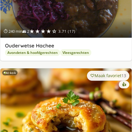
★★★★☆
⏱ 240 min
👥 2
3.71 (17)
Ouderwetse Hachee
Avondeten & hoofdgerechten
Vleesgerechten
AI-kok
Maak favoriet
13
👍