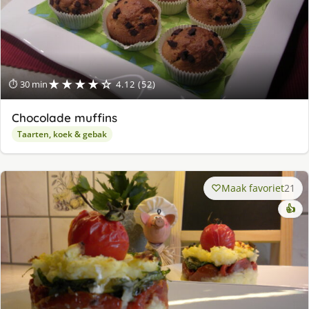
★★★★☆
⏱ 30 min
4.12 (52)
Chocolade muffins
Taarten, koek & gebak
Maak favoriet
21
👍