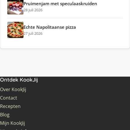
Pruimenjam met speculaaskruiden
28 juli 2026
Echte Napolitaanse pizza
27 juli 2026
Ontdek KookJij
Over KookJij
Contact
Recepten
Blog
Mijn KookJij