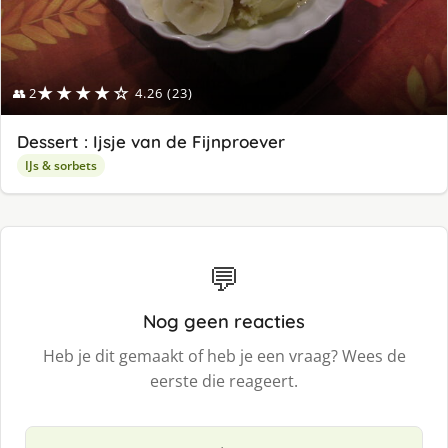
★★★★☆
👥 2
4.26 (23)
Dessert : Ijsje van de Fijnproever
IJs & sorbets
💬
Nog geen reacties
Heb je dit gemaakt of heb je een vraag? Wees de
eerste die reageert.