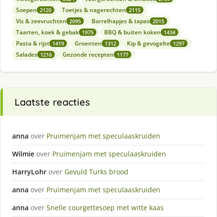
Soepen
Toetjes & nagerechten
2120
2115
Vis & zeevruchten
Borrelhapjes & tapas
2095
2015
Taarten, koek & gebak
BBQ & buiten koken
1975
1434
Pasta & rijst
Groenten
Kip & gevogelte
1419
1312
1297
Salades
Gezonde recepten
1216
1177
Laatste reacties
anna
over
Pruimenjam met speculaaskruiden
Wilmie
over
Pruimenjam met speculaaskruiden
HarryLohr
over
Gevuld Turks brood
anna
over
Pruimenjam met speculaaskruiden
anna
over
Snelle courgettesoep met witte kaas