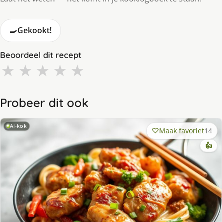
🍳
Gekookt!
Beoordeel dit recept
★
★
★
★
★
Probeer dit ook
AI-kok
Maak favoriet
14
👍