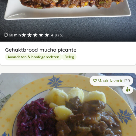
★★★★★
⏱ 60 min
4.8 (5)
Gehaktbrood mucho picante
Avondeten & hoofdgerechten
Beleg
Maak favoriet
29
👍