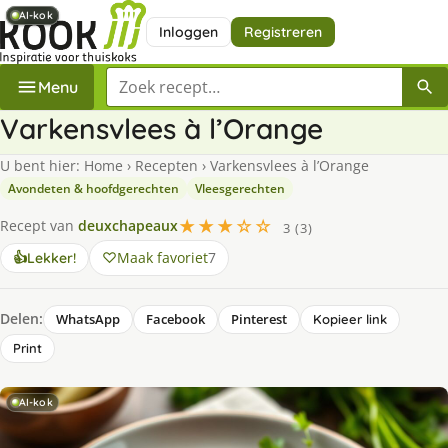
AI-kok
AI-kok
AI-kok
Inloggen
Registreren
Zoek een recept
Menu
Varkensvlees à l’Orange
U bent hier:
Home
›
Recepten
›
Varkensvlees à l’Orange
Avondeten & hoofdgerechten
Vleesgerechten
★★★☆☆
Recept van
deuxchapeaux
3 (3)
Maak favoriet
7
👍
Lekker!
Delen:
WhatsApp
Facebook
Pinterest
Kopieer link
Print
AI-kok