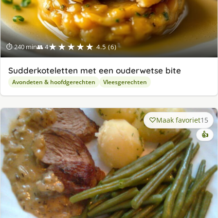
★★★★★
⏱ 240 min
👥 4
4.5 (6)
Sudderkoteletten met een ouderwetse bite
Avondeten & hoofdgerechten
Vleesgerechten
Maak favoriet
15
👍