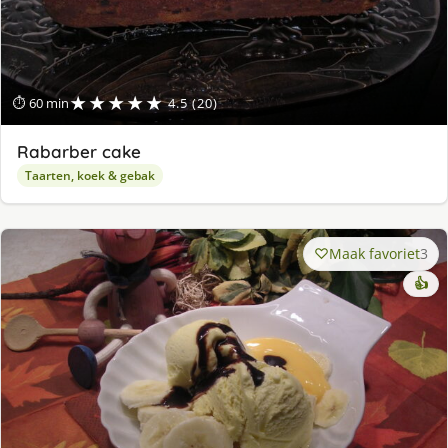
★★★★★
⏱ 60 min
4.5 (20)
Rabarber cake
Taarten, koek & gebak
Maak favoriet
3
👍