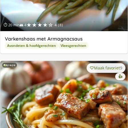
★★★★☆
⏱ 20 min
👥 4
4 (8)
Varkenshaas met Armagnacsaus
Avondeten & hoofdgerechten
Vleesgerechten
AI-kok
Maak favoriet
9
👍