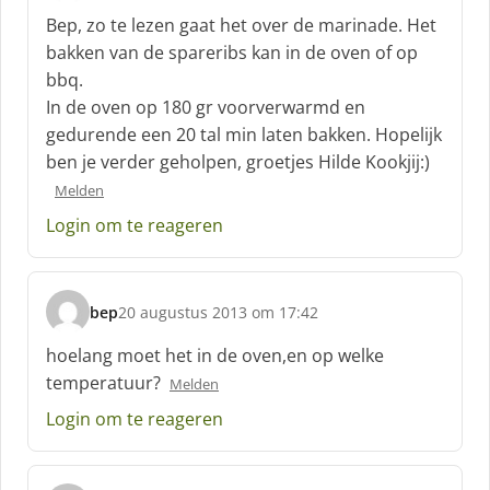
c
Bep, zo te lezen gaat het over de marinade. Het
h
bakken van de spareribs kan in de oven of op
r
bbq.
e
In de oven op 180 gr voorverwarmd en
e
f
gedurende een 20 tal min laten bakken. Hopelijk
:
ben je verder geholpen, groetjes Hilde Kookjij:)
Melden
Login om te reageren
bep
20 augustus 2013 om 17:42
s
c
hoelang moet het in de oven,en op welke
h
temperatuur?
Melden
r
e
Login om te reageren
e
f
: