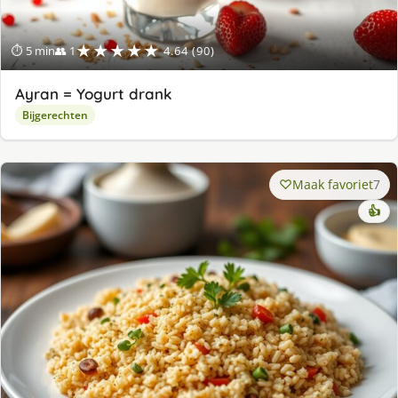
★★★★★
⏱ 5 min
👥 1
4.64 (90)
Ayran = Yogurt drank
Bijgerechten
Maak favoriet
7
👍