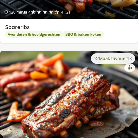
★★★★☆
⏱ 120 min
👥 4
4 (2)
Spareribs
Avondeten & hoofdgerechten
BBQ & buiten koken
Maak favoriet
18
👍