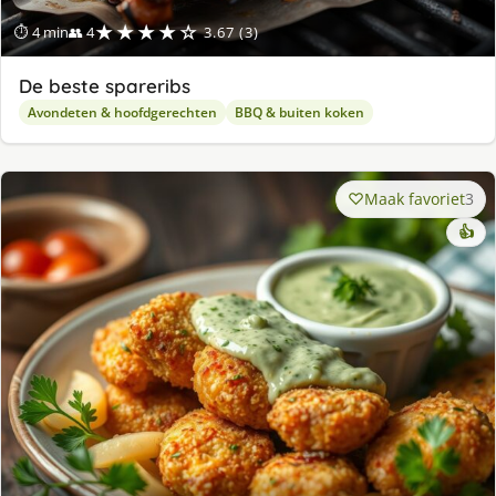
★★★★☆
⏱ 4 min
👥 4
3.67 (3)
De beste spareribs
Avondeten & hoofdgerechten
BBQ & buiten koken
Maak favoriet
3
👍