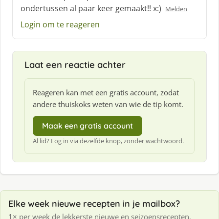
h
ondertussen al paar keer gemaakt!! x:)
Melden
r
e
Login om te reageren
e
f
:
Laat een reactie achter
Reageren kan met een gratis account, zodat
andere thuiskoks weten van wie de tip komt.
Maak een gratis account
Al lid? Log in via dezelfde knop, zonder wachtwoord.
Elke week nieuwe recepten in je mailbox?
1× per week de lekkerste nieuwe en seizoensrecepten.