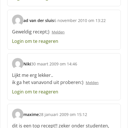
ad van der sluis
6 november 2010 om 13:22
s
c
Geweldig recept;)
Melden
h
Login om te reageren
r
e
e
f
Niki
30 maart 2009 om 14:46
:
s
c
Lijkt me erg lekker..
h
ik ga het vanavond uit proberen:)
Melden
r
e
Login om te reageren
e
f
:
maxime
28 januari 2009 om 15:12
s
c
dit is een top recept!! zeker onder studenten,