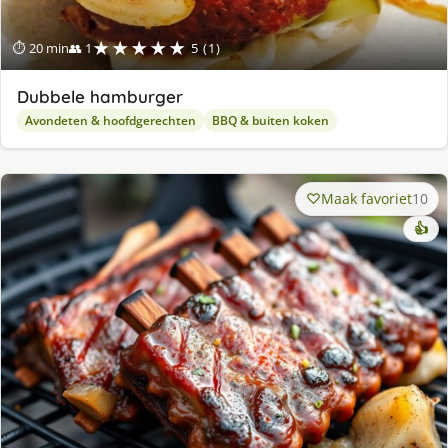
★★★★★
⏱ 20 min
👥 1
5 (1)
Dubbele hamburger
Avondeten & hoofdgerechten
BBQ & buiten koken
Maak favoriet
10
👍