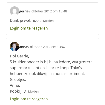
f
:
gerrie
9 oktober 2012 om 13:48
s
c
Dank je wel, hoor.
Melden
h
Login om te reageren
r
e
e
f
anna
9 oktober 2012 om 13:47
:
s
c
Hoi Gerrie,
h
5 kruidenpoeder is bij bijna iedere, wat grotere
r
supermarkt kant en klaar te koop. Toko’s
e
hebben ze ook dikwijls in hun assortiment.
e
f
Groetjes,
:
Anna.
KookJij.:D
Melden
Login om te reageren