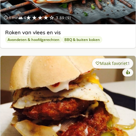
★★★★☆
⏱ 1 min
👥 4
3.89 (9)
Roken van vlees en vis
Avondeten & hoofdgerechten
BBQ & buiten koken
Maak favoriet
1
👍