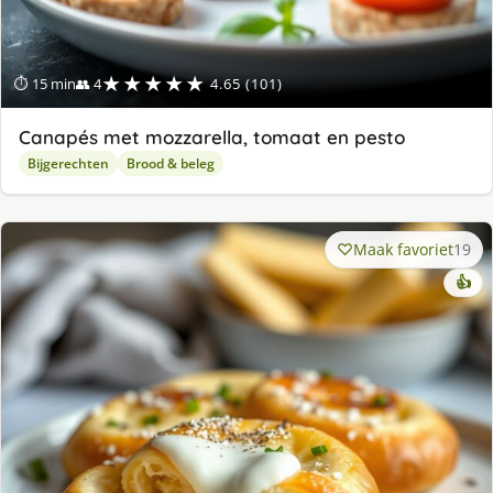
★★★★★
⏱ 15 min
👥 4
4.65 (101)
Canapés met mozzarella, tomaat en pesto
Bijgerechten
Brood & beleg
Maak favoriet
19
👍