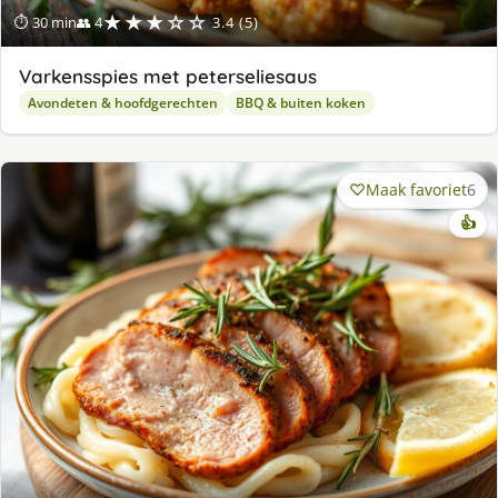
★★★☆☆
⏱ 30 min
👥 4
3.4 (5)
Varkensspies met peterseliesaus
Avondeten & hoofdgerechten
BBQ & buiten koken
Maak favoriet
6
👍