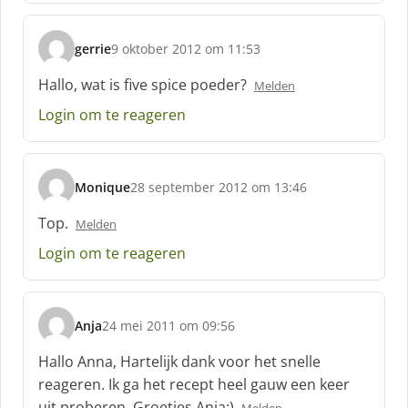
gerrie
9 oktober 2012 om 11:53
s
c
Hallo, wat is five spice poeder?
Melden
h
Login om te reageren
r
e
e
f
Monique
28 september 2012 om 13:46
:
s
c
Top.
Melden
h
Login om te reageren
r
e
e
f
Anja
24 mei 2011 om 09:56
:
s
c
Hallo Anna, Hartelijk dank voor het snelle
h
reageren. Ik ga het recept heel gauw een keer
r
uit proberen. Groetjes Anja:)