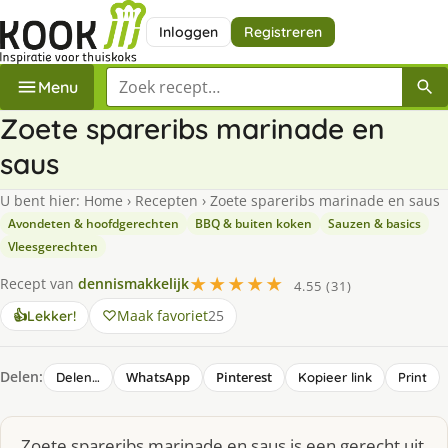
Inloggen
Registreren
Zoek een recept
Menu
Zoete spareribs marinade en
saus
U bent hier:
Home
›
Recepten
›
Zoete spareribs marinade en saus
Avondeten & hoofdgerechten
BBQ & buiten koken
Sauzen & basics
Vleesgerechten
★★★★★
Recept van
dennismakkelijk
4.55 (31)
Maak favoriet
25
👍
Lekker!
Delen:
WhatsApp
Pinterest
Delen…
Kopieer link
Print
Zoete spareribs marinade en saus is een gerecht uit