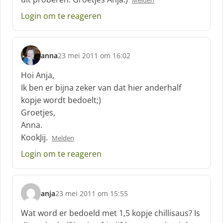
Melden
e
e
Login om te reageren
f
:
anna
23 mei 2011 om 16:02
s
c
Hoi Anja,
h
Ik ben er bijna zeker van dat hier anderhalf
r
kopje wordt bedoelt;)
e
Groetjes,
e
f
Anna.
:
KookJij.
Melden
Login om te reageren
anja
23 mei 2011 om 15:55
s
c
Wat word er bedoeld met 1,5 kopje chillisaus? Is
h