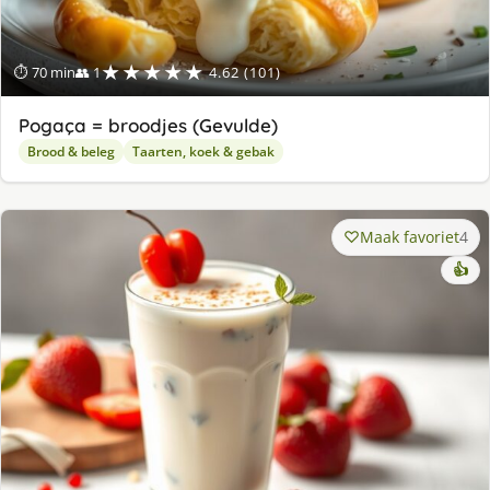
★★★★★
⏱ 70 min
👥 1
4.62 (101)
Pogaça = broodjes (Gevulde)
Brood & beleg
Taarten, koek & gebak
Maak favoriet
4
👍