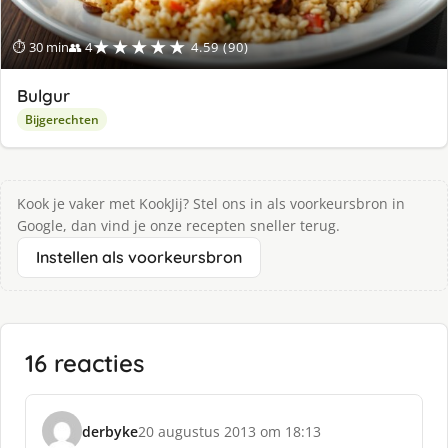
★★★★★
⏱ 30 min
👥 4
4.59 (90)
Bulgur
Bijgerechten
Kook je vaker met KookJij? Stel ons in als voorkeursbron in
Google, dan vind je onze recepten sneller terug.
Instellen als voorkeursbron
16 reacties
derbyke
20 augustus 2013 om 18:13
s