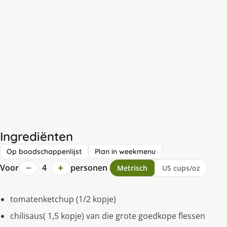
Ingrediënten
Op boodschappenlijst
Plan in weekmenu
−
+
Voor
4
personen
Metrisch
US cups/oz
tomatenketchup (1/2 kopje)
chilisaus( 1,5 kopje) van die grote goedkope flessen