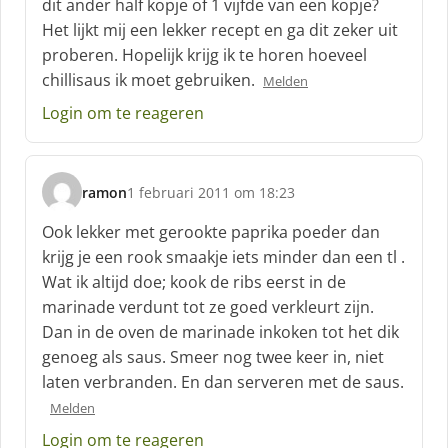
dit ander half kopje of 1 vijfde van een kopje?
r
Het lijkt mij een lekker recept en ga dit zeker uit
e
proberen. Hopelijk krijg ik te horen hoeveel
e
f
chillisaus ik moet gebruiken.
Melden
:
Login om te reageren
ramon
1 februari 2011 om 18:23
s
c
Ook lekker met gerookte paprika poeder dan
h
krijg je een rook smaakje iets minder dan een tl .
r
Wat ik altijd doe; kook de ribs eerst in de
e
marinade verdunt tot ze goed verkleurt zijn.
e
f
Dan in de oven de marinade inkoken tot het dik
:
genoeg als saus. Smeer nog twee keer in, niet
laten verbranden. En dan serveren met de saus.
Melden
Login om te reageren