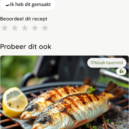
🍳
Ik heb dit gemaakt
Beoordeel dit recept
★
★
★
★
★
Probeer dit ook
Maak favoriet
8
👍