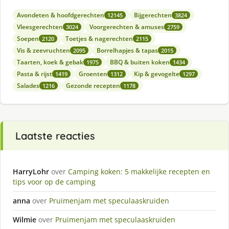
Avondeten & hoofdgerechten
Bijgerechten
12145
3824
Vleesgerechten
Voorgerechten & amuses
3024
2759
Soepen
Toetjes & nagerechten
2120
2115
Vis & zeevruchten
Borrelhapjes & tapas
2095
2015
Taarten, koek & gebak
BBQ & buiten koken
1975
1434
Pasta & rijst
Groenten
Kip & gevogelte
1419
1312
1297
Salades
Gezonde recepten
1216
1178
Laatste reacties
HarryLohr
over
Camping koken: 5 makkelijke recepten en
tips voor op de camping
anna
over
Pruimenjam met speculaaskruiden
Wilmie
over
Pruimenjam met speculaaskruiden