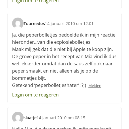
Login om te reageren
Tournedos
14 januari 2010 om 12:01
s
c
Ja, die peperbolletjes bedoelde ik in mijn reactie
h
hieronder…van die explosiebolletjes.
r
Maak mij gek dat die niet bij Appie te koop zijn.
e
De grove peper in het recept van Mia vind ik dus
e
f
wel lekkerder omdat dan de saus zelf ook naar
:
peper smaakt en niet alleen als je op de
bommetjes bijt.
Getekend ‘peperbolletjeshater’ :?;)
Melden
Login om te reageren
slaatje
14 januari 2010 om 08:15
s
c