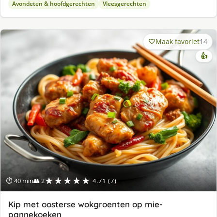
Avondeten & hoofdgerechten
Vleesgerechten
Maak favoriet
14
👍
★★★★★
⏱ 40 min
👥 2
4.71 (7)
Kip met oosterse wokgroenten op mie-
pannekoeken