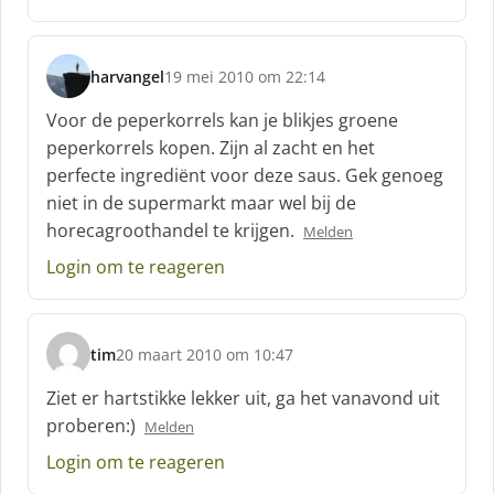
e
f
:
harvangel
19 mei 2010 om 22:14
s
c
Voor de peperkorrels kan je blikjes groene
h
peperkorrels kopen. Zijn al zacht en het
r
perfecte ingrediënt voor deze saus. Gek genoeg
e
niet in de supermarkt maar wel bij de
e
f
horecagroothandel te krijgen.
Melden
:
Login om te reageren
tim
20 maart 2010 om 10:47
s
c
Ziet er hartstikke lekker uit, ga het vanavond uit
h
proberen:)
Melden
r
e
Login om te reageren
e