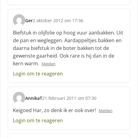
Ger
2 oktober 2012 om 17:36
s
c
Biefstuk in olijfolie op hoog vuur aanbakken. Uit
h
de pan en wegleggen. Aardappeltjes bakken en
r
daarna biefstuk in de boter bakken tot de
e
gewenste gaarheid. Ook rare is hij dan in de
e
f
kern warm.
Melden
:
Login om te reageren
AnnikaT
21 februari 2011 om 07:30
s
c
Keigoed Har, zo denk ik er ook over!
Melden
h
Login om te reageren
r
e
e