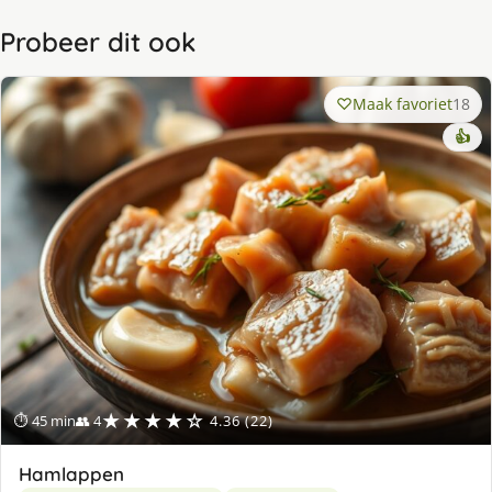
Probeer dit ook
Maak favoriet
18
👍
★★★★☆
⏱ 45 min
👥 4
4.36 (22)
Hamlappen