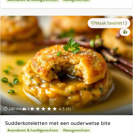
Maak favoriet
13
👍
★★★★★
⏱ 240 min
👥 4
4.5 (6)
Sudderkoteletten met een ouderwetse bite
Avondeten & hoofdgerechten
Vleesgerechten