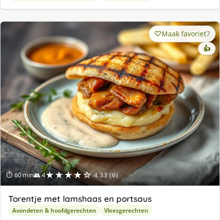
Maak favoriet
7
👍
★★★★☆
⏱ 60 min
👥 4
4.33 (6)
Torentje met lamshaas en portsaus
Avondeten & hoofdgerechten
Vleesgerechten