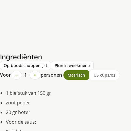
Ingrediënten
Op boodschappenlijst
Plan in weekmenu
−
+
Voor
1
personen
Metrisch
US cups/oz
1 biefstuk van 150 gr
zout peper
20 gr boter
Voor de saus: