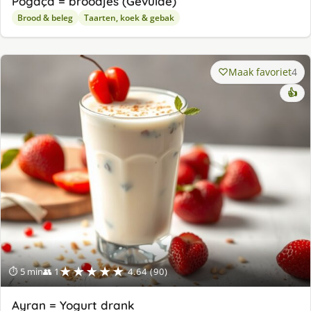
Pogaça = broodjes (Gevulde)
Brood & beleg
Taarten, koek & gebak
Maak favoriet
4
👍
★★★★★
⏱ 5 min
👥 1
4.64 (90)
Ayran = Yogurt drank