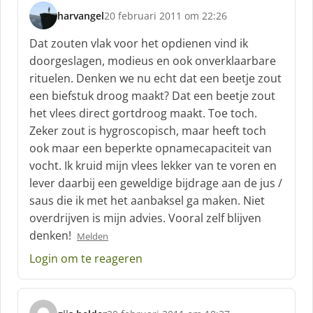
f
harvangel
20 februari 2011 om 22:26
:
s
c
Dat zouten vlak voor het opdienen vind ik
h
doorgeslagen, modieus en ook onverklaarbare
r
rituelen. Denken we nu echt dat een beetje zout
e
een biefstuk droog maakt? Dat een beetje zout
e
f
het vlees direct gortdroog maakt. Toe toch.
:
Zeker zout is hygroscopisch, maar heeft toch
ook maar een beperkte opnamecapaciteit van
vocht. Ik kruid mijn vlees lekker van te voren en
lever daarbij een geweldige bijdrage aan de jus /
saus die ik met het aanbaksel ga maken. Niet
overdrijven is mijn advies. Vooral zelf blijven
denken!
Melden
Login om te reageren