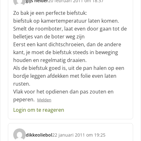
gijs helder
20 februari 2011 om 18:37
s
c
Zo bak je een perfecte biefstuk:
h
biefstuk op kamertemperatuur laten komen.
r
Smelt de roomboter, laat even door gaan tot de
e
belletjes van de boter weg zijn
e
f
Eerst een kant dichtschroeien, dan de andere
:
kant, je moet de biefstuk steeds in beweging
houden en regelmatig draaien.
Als de biefstuk goed is, uit de pan halen op een
bordje leggen afdekken met folie even laten
rusten.
Vlak voor het opdienen dan pas zouten en
peperen.
Melden
Login om te reageren
dikkeoliebol
22 januari 2011 om 19:25
s