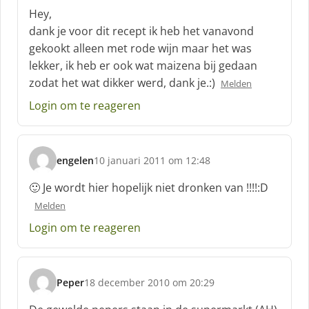
c
Hey,
h
dank je voor dit recept ik heb het vanavond
r
gekookt alleen met rode wijn maar het was
e
lekker, ik heb er ook wat maizena bij gedaan
e
f
zodat het wat dikker werd, dank je.:)
Melden
:
Login om te reageren
engelen
10 januari 2011 om 12:48
s
c
🙂 Je wordt hier hopelijk niet dronken van !!!!:D
h
Melden
r
e
Login om te reageren
e
f
:
Peper
18 december 2010 om 20:29
s
c