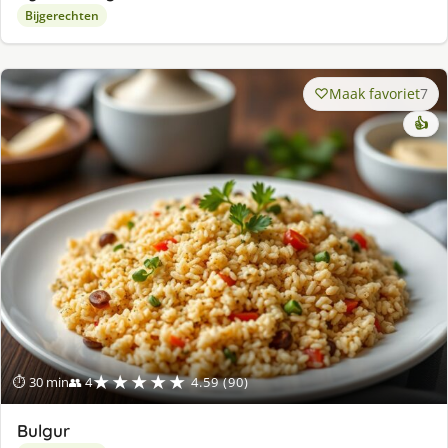
Bijgerechten
Maak favoriet
7
👍
★★★★★
⏱ 30 min
👥 4
4.59 (90)
Bulgur