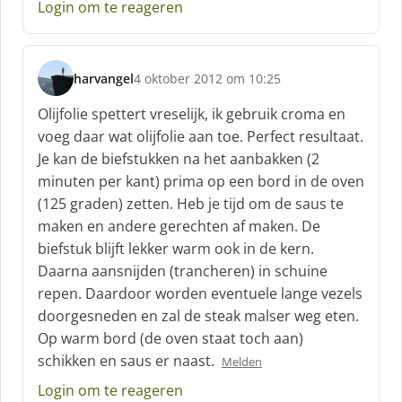
Login om te reageren
:
harvangel
4 oktober 2012 om 10:25
s
c
Olijfolie spettert vreselijk, ik gebruik croma en
h
voeg daar wat olijfolie aan toe. Perfect resultaat.
r
Je kan de biefstukken na het aanbakken (2
e
minuten per kant) prima op een bord in de oven
e
f
(125 graden) zetten. Heb je tijd om de saus te
:
maken en andere gerechten af maken. De
biefstuk blijft lekker warm ook in de kern.
Daarna aansnijden (trancheren) in schuine
repen. Daardoor worden eventuele lange vezels
doorgesneden en zal de steak malser weg eten.
Op warm bord (de oven staat toch aan)
schikken en saus er naast.
Melden
Login om te reageren