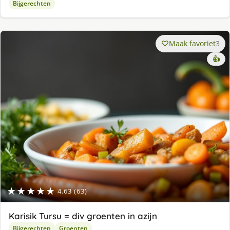
Bijgerechten
Maak favoriet
3
👍
★★★★★
4.63 (63)
Karisik Tursu = div groenten in azijn
Bijgerechten
Groenten