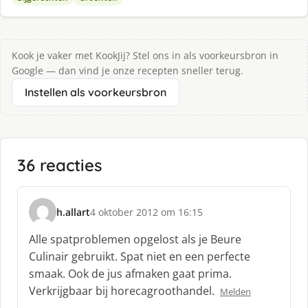
Kook je vaker met KookJij? Stel ons in als voorkeursbron in
Google — dan vind je onze recepten sneller terug.
Instellen als voorkeursbron
36 reacties
h.allart
4 oktober 2012 om 16:15
s
c
Alle spatproblemen opgelost als je Beure
h
Culinair gebruikt. Spat niet en een perfecte
r
smaak. Ook de jus afmaken gaat prima.
e
Verkrijgbaar bij horecagroothandel.
e
Melden
f