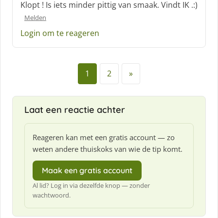
Klopt ! Is iets minder pittig van smaak. Vindt IK .:)
r
Melden
e
e
Login om te reageren
f
:
1
2
»
Laat een reactie achter
Reageren kan met een gratis account — zo
weten andere thuiskoks van wie de tip komt.
Maak een gratis account
Al lid? Log in via dezelfde knop — zonder
wachtwoord.