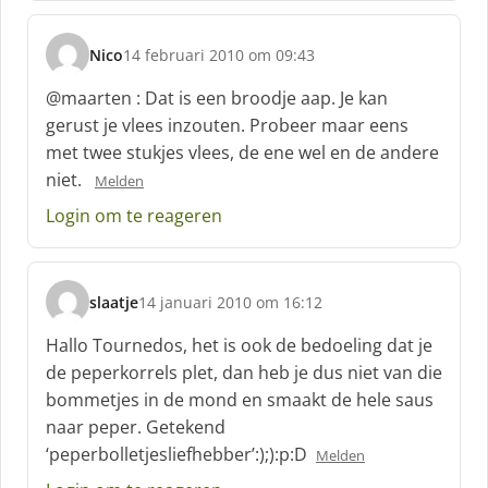
f
:
Nico
14 februari 2010 om 09:43
s
c
@maarten : Dat is een broodje aap. Je kan
h
gerust je vlees inzouten. Probeer maar eens
r
met twee stukjes vlees, de ene wel en de andere
e
niet.
e
Melden
f
Login om te reageren
:
slaatje
14 januari 2010 om 16:12
s
c
Hallo Tournedos, het is ook de bedoeling dat je
h
de peperkorrels plet, dan heb je dus niet van die
r
bommetjes in de mond en smaakt de hele saus
e
naar peper. Getekend
e
f
‘peperbolletjesliefhebber’:);):p:D
Melden
: