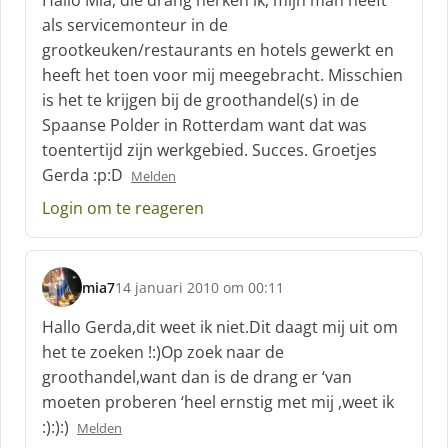
Hallo Mia, die drang herken ik, mijn man heeft
h
als servicemonteur in de
r
grootkeuken/restaurants en hotels gewerkt en
e
heeft het toen voor mij meegebracht. Misschien
e
f
is het te krijgen bij de groothandel(s) in de
:
Spaanse Polder in Rotterdam want dat was
toentertijd zijn werkgebied. Succes. Groetjes
Gerda :p:D
Melden
Login om te reageren
mia7
14 januari 2010 om 00:11
s
c
Hallo Gerda,dit weet ik niet.Dit daagt mij uit om
h
het te zoeken !:)Op zoek naar de
r
groothandel,want dan is de drang er ‘van
e
moeten proberen ‘heel ernstig met mij ,weet ik
e
f
:):):)
Melden
: