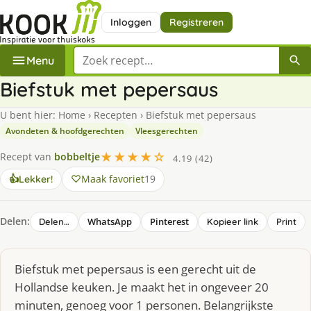
Inloggen
Registreren
Zoek een recept
Menu
Biefstuk met pepersaus
U bent hier:
Home
›
Recepten
›
Biefstuk met pepersaus
Avondeten & hoofdgerechten
Vleesgerechten
★★★★☆
Recept van
bobbeltje
4.19 (42)
Maak favoriet
19
👍
Lekker!
Delen:
WhatsApp
Pinterest
Delen…
Kopieer link
Print
Biefstuk met pepersaus is een gerecht uit de
Hollandse keuken. Je maakt het in ongeveer 20
minuten, genoeg voor 1 personen. Belangrijkste