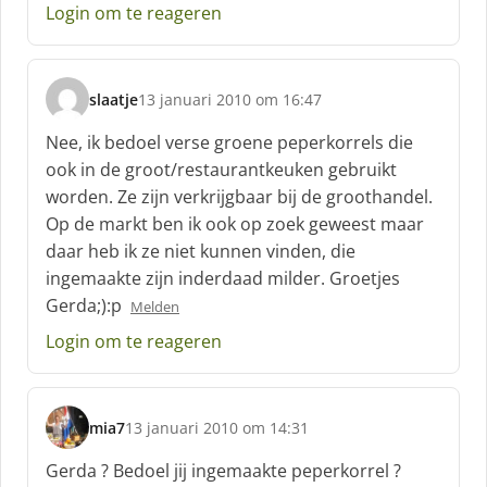
Login om te reageren
slaatje
13 januari 2010 om 16:47
s
c
Nee, ik bedoel verse groene peperkorrels die
h
ook in de groot/restaurantkeuken gebruikt
r
worden. Ze zijn verkrijgbaar bij de groothandel.
e
Op de markt ben ik ook op zoek geweest maar
e
f
daar heb ik ze niet kunnen vinden, die
:
ingemaakte zijn inderdaad milder. Groetjes
Gerda;):p
Melden
Login om te reageren
mia7
13 januari 2010 om 14:31
s
c
Gerda ? Bedoel jij ingemaakte peperkorrel ?
h