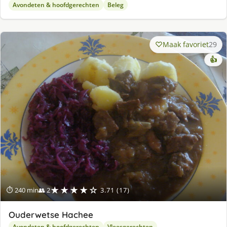
Avondeten & hoofdgerechten
Beleg
Maak favoriet
29
👍
★★★★☆
⏱ 240 min
👥 2
3.71 (17)
Ouderwetse Hachee
Avondeten & hoofdgerechten
Vleesgerechten