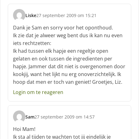
f
:
Liske
27 september 2009 om 15:21
s
c
Dank je Sam en sorry voor het oponthoud.
h
Ik zie dat je alweer weg bent dus ik kan nu even
r
iets rechtzetten:
e
Ik had tussen elk hapje een regeltje open
e
f
gelaten en ook tussen de ingredienten per
:
hapje. Jammer dat dit niet is overgenomen door
kookjij, want het lijkt nu erg onoverzichtelijk. Ik
hoop dat men er toch van geniet! Groetjes, Liz.
Login om te reageren
Sam
27 september 2009 om 14:57
s
c
Hoi Mam!
h
Ik sta al tijden te wachten tot jij eindelijk je