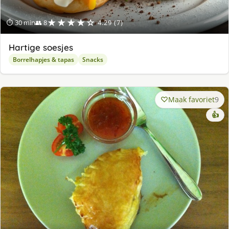
★★★★☆
⏱ 30 min
👥 8
4.29 (7)
Hartige soesjes
Borrelhapjes & tapas
Snacks
Maak favoriet
9
👍