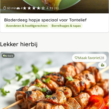
★★★★☆
⏱ 60 min
👥 4
4.33 (6)
Bladerdeeg hapje speciaal voor Tantelief
Avondeten & hoofdgerechten
Borrelhapjes & tapas
Lekker hierbij
AI-kok
Maak favoriet
28
👍