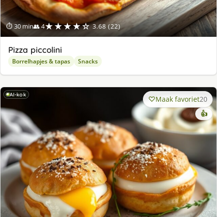
★★★★☆
⏱ 30 min
👥 4
3.68 (22)
Pizza piccolini
Borrelhapjes & tapas
Snacks
AI-kok
Maak favoriet
20
👍