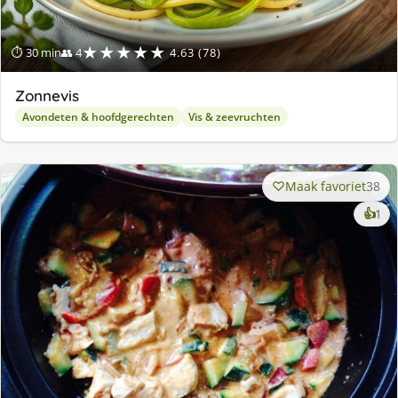
★★★★★
⏱ 30 min
👥 4
4.63 (78)
Zonnevis
Avondeten & hoofdgerechten
Vis & zeevruchten
Maak favoriet
38
ke
👍
1
lek
ge