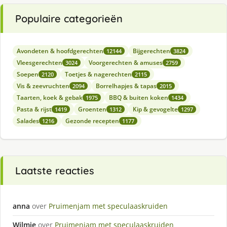
Populaire categorieën
Avondeten & hoofdgerechten
Bijgerechten
12144
3824
Vleesgerechten
Voorgerechten & amuses
3024
2759
Soepen
Toetjes & nagerechten
2120
2115
Vis & zeevruchten
Borrelhapjes & tapas
2094
2015
Taarten, koek & gebak
BBQ & buiten koken
1975
1434
Pasta & rijst
Groenten
Kip & gevogelte
1419
1312
1297
Salades
Gezonde recepten
1216
1177
Laatste reacties
anna
over
Pruimenjam met speculaaskruiden
Wilmie
over
Pruimenjam met speculaaskruiden