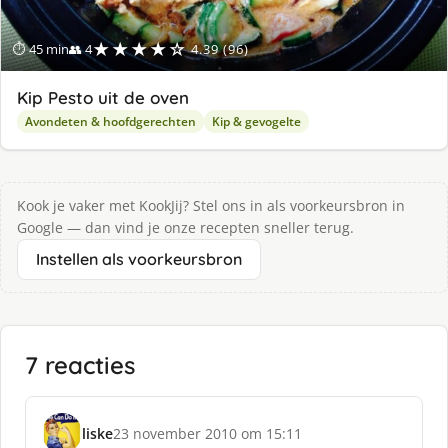
★★★★☆
⏱ 45 min
👥 4
4.39 (96)
Kip Pesto uit de oven
Avondeten & hoofdgerechten
Kip & gevogelte
Kook je vaker met KookJij? Stel ons in als voorkeursbron in
Google — dan vind je onze recepten sneller terug.
Instellen als voorkeursbron
7 reacties
liske
23 november 2010 om 15:11
s