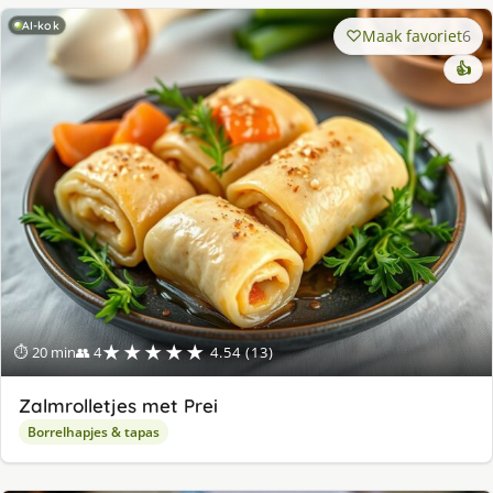
AI-kok
Maak favoriet
6
👍
★★★★★
⏱ 20 min
👥 4
4.54 (13)
Zalmrolletjes met Prei
Borrelhapjes & tapas