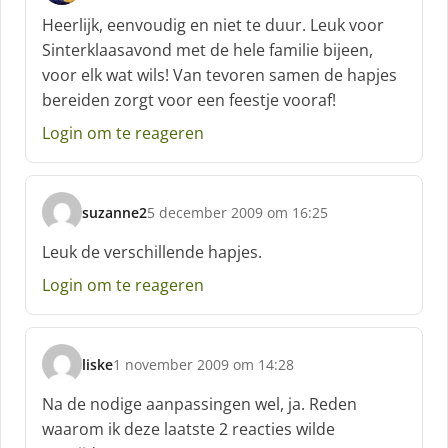
c
Heerlijk, eenvoudig en niet te duur. Leuk voor
h
Sinterklaasavond met de hele familie bijeen,
r
voor elk wat wils! Van tevoren samen de hapjes
e
bereiden zorgt voor een feestje vooraf!
e
f
Login om te reageren
:
suzanne2
5 december 2009 om 16:25
s
c
Leuk de verschillende hapjes.
h
Login om te reageren
r
e
e
f
liske
1 november 2009 om 14:28
:
s
c
Na de nodige aanpassingen wel, ja. Reden
h
waarom ik deze laatste 2 reacties wilde
r