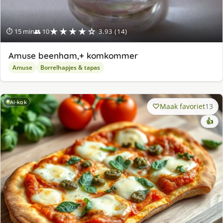
★★★★☆
⏱ 15 min
👥 10
3.93 (14)
Amuse beenham,+ komkommer
Amuse
Borrelhapjes & tapas
AI-kok
Maak favoriet
13
👍