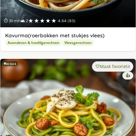
★★★★★
⏱ 30 min
👥 2
4.64 (83)
Kavurma(roerbakken met stukjes vlees)
Avondeten & hoofdgerechten
Vleesgerechten
AI-kok
Maak favoriet
4
👍