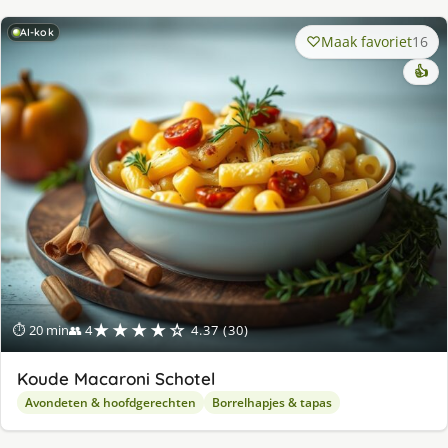
AI-kok
Maak favoriet
16
👍
★★★★☆
⏱ 20 min
👥 4
4.37 (30)
Koude Macaroni Schotel
Avondeten & hoofdgerechten
Borrelhapjes & tapas