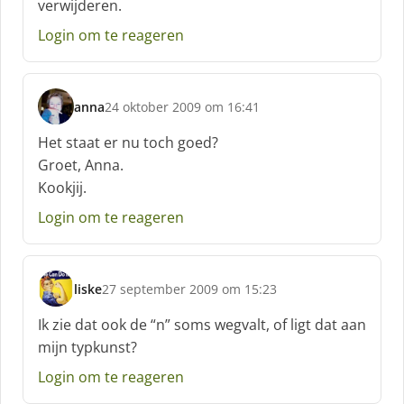
verwijderen.
e
e
Login om te reageren
f
:
anna
24 oktober 2009 om 16:41
s
c
Het staat er nu toch goed?
h
Groet, Anna.
r
Kookjij.
e
e
Login om te reageren
f
:
liske
27 september 2009 om 15:23
s
c
Ik zie dat ook de “n” soms wegvalt, of ligt dat aan
h
mijn typkunst?
r
e
Login om te reageren
e