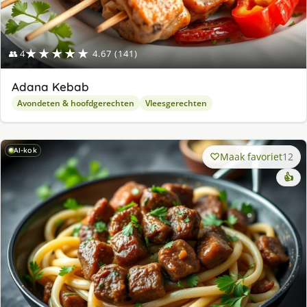
★★★★★
👥 4
4.67 (141)
Adana Kebab
Avondeten & hoofdgerechten
Vleesgerechten
AI-kok
Maak favoriet
12
👍