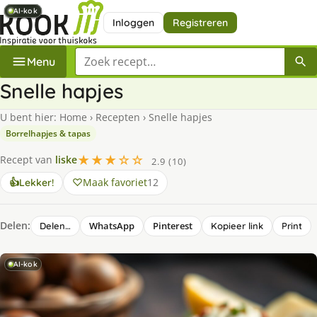
AI-kok
AI-kok
AI-kok
AI-kok
AI-kok
AI-kok
Inloggen
Registreren
Zoek een recept
Menu
Snelle hapjes
U bent hier:
Home
›
Recepten
›
Snelle hapjes
Borrelhapjes & tapas
★★★☆☆
Recept van
liske
2.9 (10)
Maak favoriet
12
👍
Lekker!
Delen:
WhatsApp
Pinterest
Delen…
Kopieer link
Print
AI-kok