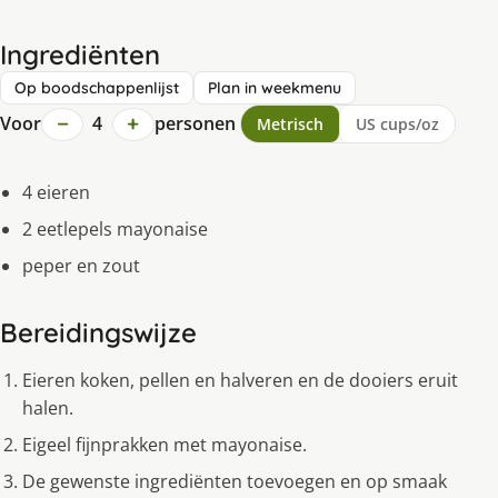
Ingrediënten
Op boodschappenlijst
Plan in weekmenu
−
+
Voor
4
personen
Metrisch
US cups/oz
4 eieren
2 eetlepels mayonaise
peper en zout
Bereidingswijze
Eieren koken, pellen en halveren en de dooiers eruit
halen.
Eigeel fijnprakken met mayonaise.
De gewenste ingrediënten toevoegen en op smaak