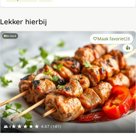
Lekker hierbij
AI-kok
Maak favoriet
28
👍
★★★★★
👥 4
4.67 (141)