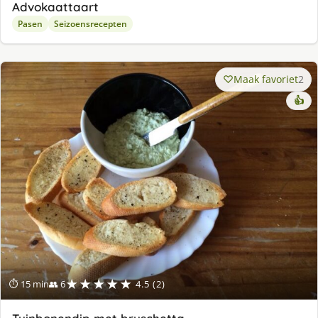
Advokaattaart
Pasen
Seizoensrecepten
Maak favoriet
2
👍
★★★★★
⏱ 15 min
👥 6
4.5 (2)