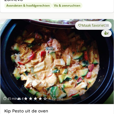
Avondeten & hoofdgerechten
Vis & zeevruchten
Maak favoriet
38
ke
👍
1
lek
ge
★★★★☆
⏱ 45 min
👥 4
4.39 (96)
Kip Pesto uit de oven