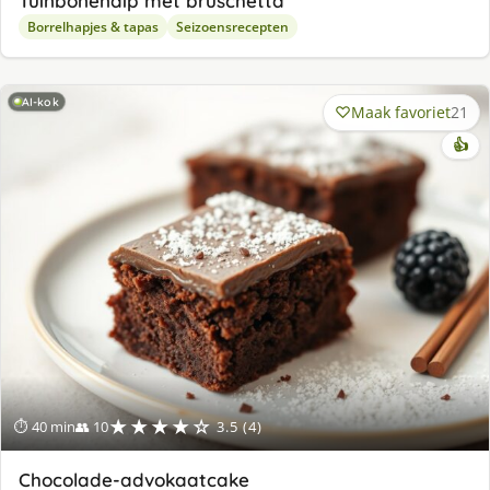
Tuinbonendip met bruschetta
Borrelhapjes & tapas
Seizoensrecepten
AI-kok
Maak favoriet
21
👍
★★★★☆
⏱ 40 min
👥 10
3.5 (4)
Chocolade-advokaatcake