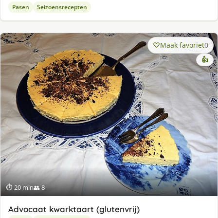
Pasen
Seizoensrecepten
Maak favoriet
0
👍
⏱ 20 min
👥 8
Advocaat kwarktaart (glutenvrij)