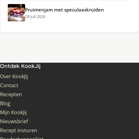
Pruimenjam met speculaaskruiden
28 juli 2026
Ontdek KookJij
Over KookJij
Contact
Recepten
Blog
Mijn KookJij
Nieuwsbrief
Recept insturen