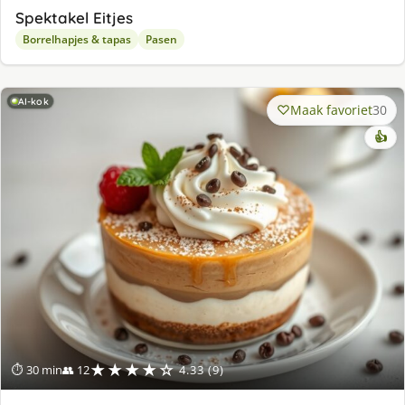
Spektakel Eitjes
Borrelhapjes & tapas
Pasen
AI-kok
Maak favoriet
30
👍
★★★★☆
⏱ 30 min
👥 12
4.33 (9)