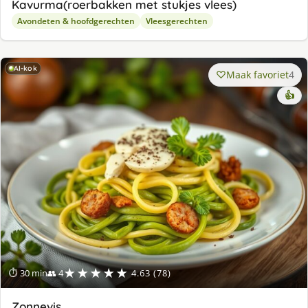
Kavurma(roerbakken met stukjes vlees)
Avondeten & hoofdgerechten
Vleesgerechten
AI-kok
Maak favoriet
4
👍
★★★★★
⏱ 30 min
👥 4
4.63 (78)
Zonnevis