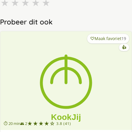
★
★
★
★
★
Probeer dit ook
Maak favoriet
19
👍
★★★★☆
⏱ 20 min
👥 2
3.8 (41)