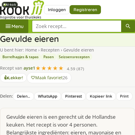
AI-kok
AI-kok
AI-kok
AI-kok
AI-kok
Inloggen
Registreren
Zoek een recept
Menu
Gevulde eieren
U bent hier:
Home
›
Recepten
›
Gevulde eieren
Borrelhapjes & tapas
Pasen
Seizoensrecepten
★★★★★
Recept van
ayse1
4.59 (87)
Maak favoriet
26
👍
Lekker!
Delen:
WhatsApp
Pinterest
Delen…
Kopieer link
Print
Gevulde eieren is een gerecht uit de Hollandse
keuken. Het recept is voor 4 personen.
Belangrijkste ingrediënten: eieren, mayonaise en