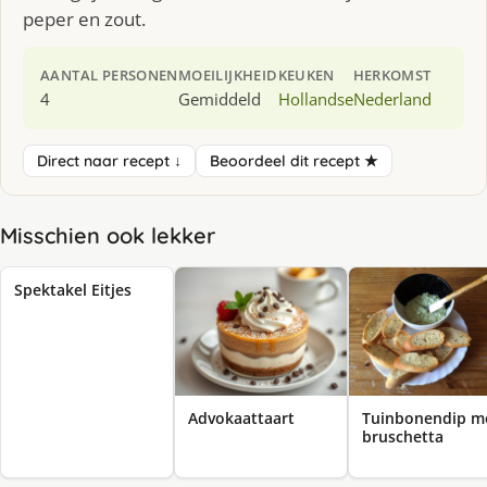
peper en zout.
AANTAL PERSONEN
MOEILIJKHEID
KEUKEN
HERKOMST
4
Gemiddeld
Hollandse
Nederland
Direct naar recept ↓
Beoordeel dit recept ★
Misschien ook lekker
Spektakel Eitjes
Advokaattaart
Tuinbonendip m
bruschetta