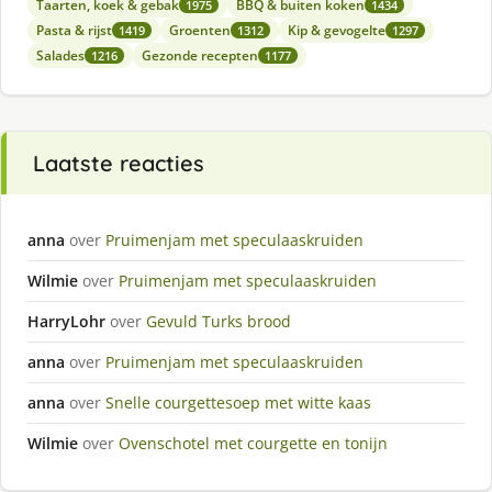
Taarten, koek & gebak
BBQ & buiten koken
1975
1434
Pasta & rijst
Groenten
Kip & gevogelte
1419
1312
1297
Salades
Gezonde recepten
1216
1177
Laatste reacties
anna
over
Pruimenjam met speculaaskruiden
Wilmie
over
Pruimenjam met speculaaskruiden
HarryLohr
over
Gevuld Turks brood
anna
over
Pruimenjam met speculaaskruiden
anna
over
Snelle courgettesoep met witte kaas
Wilmie
over
Ovenschotel met courgette en tonijn