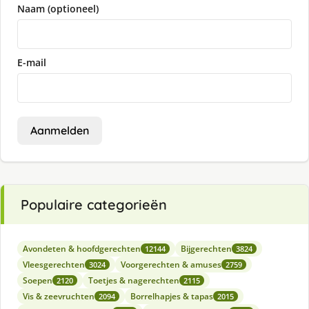
Naam (optioneel)
E-mail
Aanmelden
Populaire categorieën
Avondeten & hoofdgerechten
Bijgerechten
12144
3824
Vleesgerechten
Voorgerechten & amuses
3024
2759
Soepen
Toetjes & nagerechten
2120
2115
Vis & zeevruchten
Borrelhapjes & tapas
2094
2015