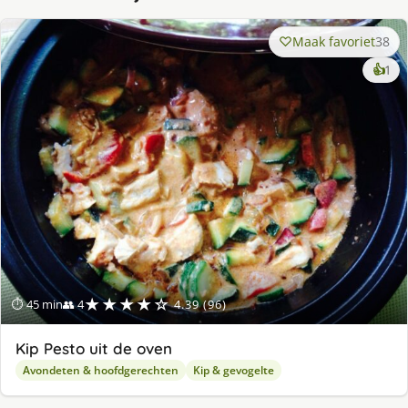
Maak favoriet
38
ke
👍
1
lek
ge
★★★★☆
⏱ 45 min
👥 4
4.39 (96)
Kip Pesto uit de oven
Avondeten & hoofdgerechten
Kip & gevogelte