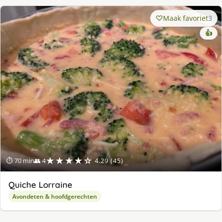
Maak favoriet
3
👍
★★★★☆
⏱ 70 min
👥 4
4.29 (45)
Quiche Lorraine
Avondeten & hoofdgerechten