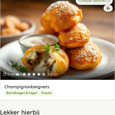
Maak favoriet
13
👍
★★★★☆
⏱ 5 min
👥 2
3.5 (2)
Champignonbeignets
Borrelhapjes & tapas
Snacks
Lekker hierbij