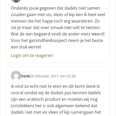
s
c
Ondanks jouw gegeven dat dadels niet samen
h
zouden gaan met vis, vlees of kip ken ik heel veel
r
mensen die het hapje toch erg waarderen. Zo
e
zie je maar dat over smaak niet valt te twisten.
e
f
Wat de een begeerd vindt de ander niets weerd!
:
Voor het gezondheidsaspect neem je het beste
een stuk wortel.
Login om te reageren
henk
20 februari 2011 om 02:28
s
c
ik vind ze echt niet te eten en dit komt denk ik
h
vooral omdat wij de dadels pas kennen dadels
r
zijn een arabisch product en moeten wij nog
e
(ontdekken) het is ook algemeen bekend dat
e
f
dadels niet met vis vlees of kip samengaan het