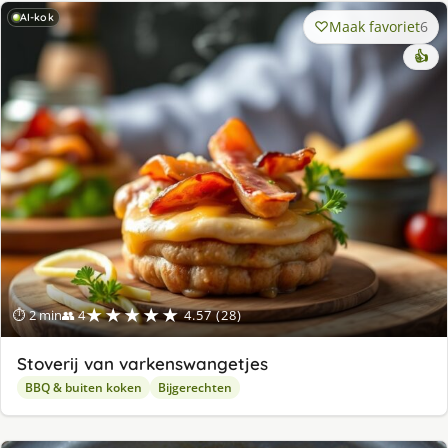
AI-kok
Maak favoriet
6
👍
★★★★★
⏱ 2 min
👥 4
4.57 (28)
Stoverij van varkenswangetjes
BBQ & buiten koken
Bijgerechten