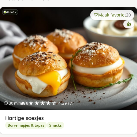
AI-kok
Maak favoriet
20
👍
★★★★☆
⏱ 30 min
👥 8
4.29 (7)
Hartige soesjes
Borrelhapjes & tapas
Snacks