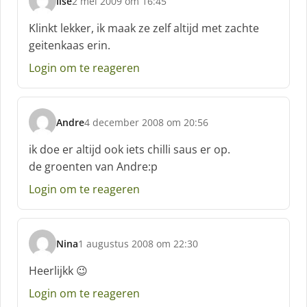
Ilse
2 mei 2009 om 16:45
:
s
c
Klinkt lekker, ik maak ze zelf altijd met zachte
h
geitenkaas erin.
r
e
Login om te reageren
e
f
:
Andre
4 december 2008 om 20:56
s
c
ik doe er altijd ook iets chilli saus er op.
h
de groenten van Andre:p
r
e
Login om te reageren
e
f
:
Nina
1 augustus 2008 om 22:30
s
c
Heerlijkk 😉
h
Login om te reageren
r