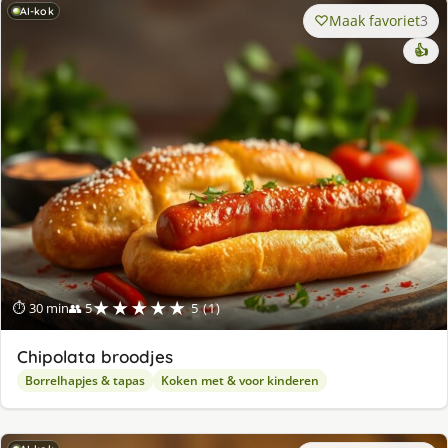
AI-kok
Maak favoriet
3
👍
★★★★★
⏱ 30 min
👥 5
5 (1)
Chipolata broodjes
Borrelhapjes & tapas
Koken met & voor kinderen