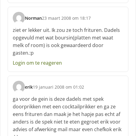
e
e
f
Norman
23 maart 2008 om 18:17
:
s
c
ziet er lekker uit. Ik zou ze toch frituren. Dadels
h
opgevuld met wat boursin(platten met waat
r
melk of room) is ook gewaardeerd door
e
gasten.:p
e
f
Login om te reageren
:
erik
19 januari 2008 om 01:02
s
c
ga voor de gein is deze dadels met spek
h
doorprikken met een cocktailprikker en ga ze
r
eens frituren dan maak je het hapje pas echt af
e
anders is de spek niet te eten gegroet erik voor
e
f
advies of afwerking mail maar even chefkok erik
: