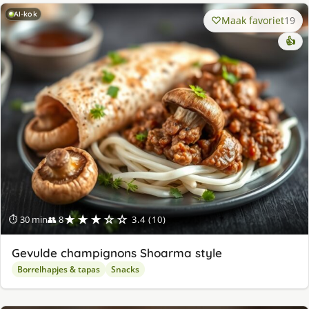
AI-kok
Maak favoriet
19
👍
★★★☆☆
⏱ 30 min
👥 8
3.4 (10)
Gevulde champignons Shoarma style
Borrelhapjes & tapas
Snacks