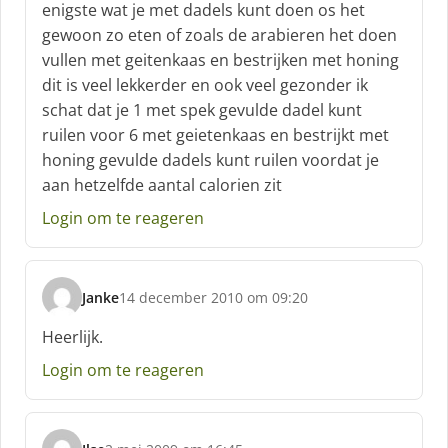
:
enigste wat je met dadels kunt doen os het
gewoon zo eten of zoals de arabieren het doen
vullen met geitenkaas en bestrijken met honing
dit is veel lekkerder en ook veel gezonder ik
schat dat je 1 met spek gevulde dadel kunt
ruilen voor 6 met geietenkaas en bestrijkt met
honing gevulde dadels kunt ruilen voordat je
aan hetzelfde aantal calorien zit
Login om te reageren
Janke
14 december 2010 om 09:20
s
c
Heerlijk.
h
Login om te reageren
r
e
e
f