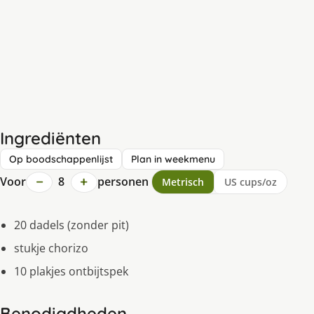
Ingrediënten
Op boodschappenlijst
Plan in weekmenu
−
+
Voor
8
personen
Metrisch
US cups/oz
20 dadels (zonder pit)
stukje chorizo
10 plakjes ontbijtspek
Benodigdheden