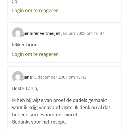
;);)
Login om te reageren
jennifer veltmeije
9 januari 2008 om 16:07
s
c
lekker hoor
h
Login om te reageren
r
e
e
f
Jane
15 december 2007 om 18:43
:
s
c
Beste Tania,
h
r
Ik heb bij wijze van proef de dadels gemaakt
e
want ik krijg vanavond visite. Ik denk nu al dat
e
het een succesnummer wordt.
f
Bedankt voor het recept.
: