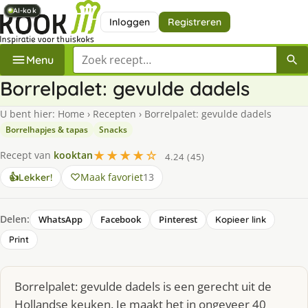
AI-kok
AI-kok
AI-kok
AI-kok
AI-kok
AI-kok
Inloggen
Registreren
Zoek een recept
Menu
Borrelpalet: gevulde dadels
U bent hier:
Home
›
Recepten
›
Borrelpalet: gevulde dadels
Borrelhapjes & tapas
Snacks
★★★★☆
Recept van
kooktan
4.24 (45)
Maak favoriet
13
👍
Lekker!
Delen:
WhatsApp
Facebook
Pinterest
Kopieer link
Print
Borrelpalet: gevulde dadels is een gerecht uit de
Hollandse keuken. Je maakt het in ongeveer 40