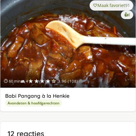
Maak favoriet
91
ke
👍
1
lek
ge
★★★★☆
⏱ 60 min
👥 4
3.96 (108)
Babi Pangang à la Henkie
Avondeten & hoofdgerechten
12 reacties