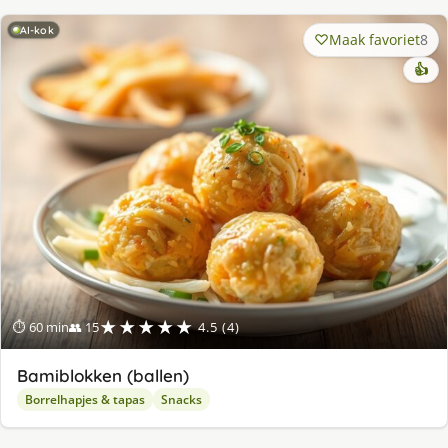
AI-kok
Maak favoriet
8
👍
★★★★★
⏱ 60 min
👥 15
4.5 (4)
Bamiblokken (ballen)
Borrelhapjes & tapas
Snacks