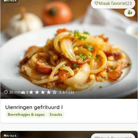
AI-kok
Maak favoriet
23
👍
★★★★☆
⏱ 30 min
👥 8
3.67 (3)
Uienringen gefrituurd I
Borrelhapjes & tapas
Snacks
AI-kok