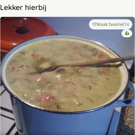
Lekker hierbij
Maak favoriet
74
👍