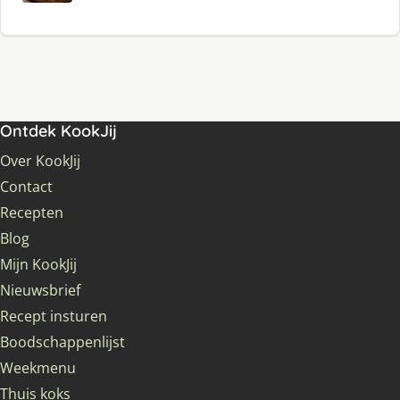
Ontdek KookJij
Over KookJij
Contact
Recepten
Blog
Mijn KookJij
Nieuwsbrief
Recept insturen
Boodschappenlijst
Weekmenu
Thuis koks