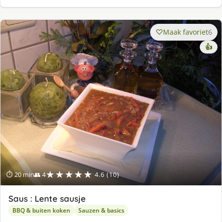
Maak favoriet
6
👍
★★★★★
⏱ 20 min
👥 4
4.6 (10)
Saus : Lente sausje
BBQ & buiten koken
Sauzen & basics