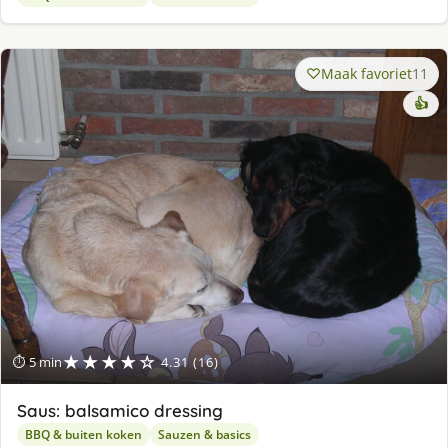
Maak favoriet
11
👍
★★★★☆
⏱ 5 min
4.31 (16)
Saus: balsamico dressing
BBQ & buiten koken
Sauzen & basics