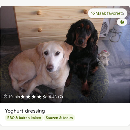
Maak favoriet
5
👍
★★★★☆
⏱ 10 min
4.43 (7)
Yoghurt dressing
BBQ & buiten koken
Sauzen & basics