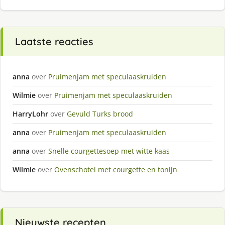
Laatste reacties
anna
over
Pruimenjam met speculaaskruiden
Wilmie
over
Pruimenjam met speculaaskruiden
HarryLohr
over
Gevuld Turks brood
anna
over
Pruimenjam met speculaaskruiden
anna
over
Snelle courgettesoep met witte kaas
Wilmie
over
Ovenschotel met courgette en tonijn
Nieuwste recepten