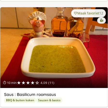
Maak favoriet
12
👍
★★★★☆
⏱ 10 min
4.09 (11)
Saus : Basilicum roomsaus
BBQ & buiten koken
Sauzen & basics