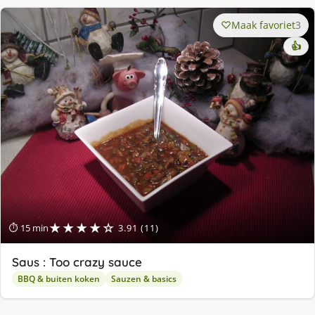
Maak favoriet
3
👍
★★★★☆
⏱ 15 min
3.91 (11)
Saus : Too crazy sauce
BBQ & buiten koken
Sauzen & basics