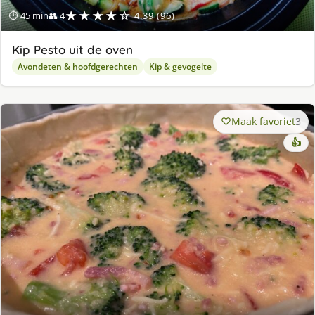
★★★★☆
⏱ 45 min
👥 4
4.39 (96)
Kip Pesto uit de oven
Avondeten & hoofdgerechten
Kip & gevogelte
Maak favoriet
3
👍