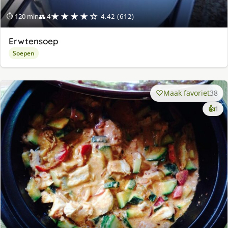
★★★★☆
⏱ 120 min
👥 4
4.42 (612)
Erwtensoep
Soepen
Maak favoriet
38
ke
👍
1
lek
ge