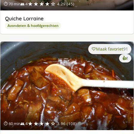
★★★★☆
⏱ 70 min
👥 4
4.29 (45)
Quiche Lorraine
Avondeten & hoofdgerechten
Maak favoriet
91
ke
👍
1
lek
ge
★★★★☆
⏱ 60 min
👥 4
3.96 (108)