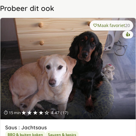
Probeer dit ook
Maak favoriet
20
👍
★★★★☆
⏱ 15 min
4.47 (17)
Saus : Jachtsaus
BBQ & buiten koken
Sauzen & basics