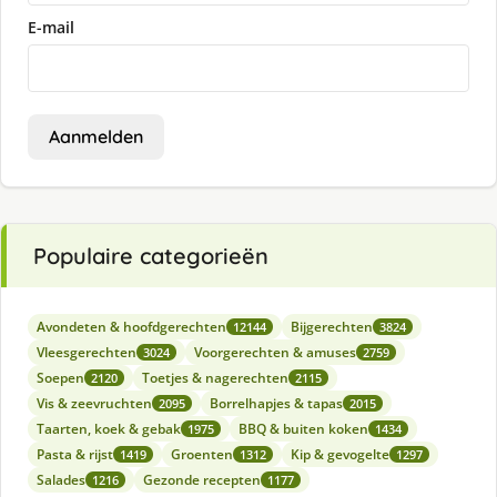
E-mail
Aanmelden
Populaire categorieën
Avondeten & hoofdgerechten
Bijgerechten
12144
3824
Vleesgerechten
Voorgerechten & amuses
3024
2759
Soepen
Toetjes & nagerechten
2120
2115
Vis & zeevruchten
Borrelhapjes & tapas
2095
2015
Taarten, koek & gebak
BBQ & buiten koken
1975
1434
Pasta & rijst
Groenten
Kip & gevogelte
1419
1312
1297
Salades
Gezonde recepten
1216
1177