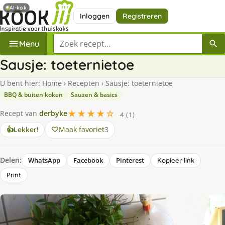
AI-kok
Inloggen
Registreren
Zoek een recept
Menu
Sausje: toeternietoe
U bent hier:
Home
›
Recepten
›
Sausje: toeternietoe
BBQ & buiten koken
Sauzen & basics
★★★★☆
Recept van
derbyke
4 (1)
Maak favoriet
3
👍
Lekker!
Delen:
WhatsApp
Facebook
Pinterest
Kopieer link
Print