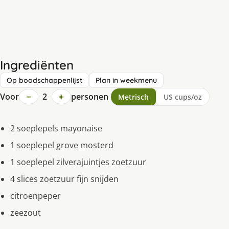
Ingrediënten
Op boodschappenlijst
Plan in weekmenu
−
+
Voor
2
personen
Metrisch
US cups/oz
2 soeplepels mayonaise
1 soeplepel grove mosterd
1 soeplepel zilverajuintjes zoetzuur
4 slices zoetzuur fijn snijden
citroenpeper
zeezout