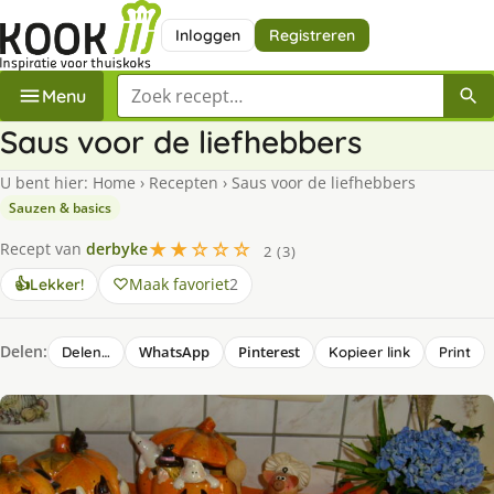
Inloggen
Registreren
Zoek een recept
Menu
Saus voor de liefhebbers
U bent hier:
Home
›
Recepten
›
Saus voor de liefhebbers
Sauzen & basics
★★☆☆☆
Recept van
derbyke
2 (3)
Maak favoriet
2
👍
Lekker!
Delen:
WhatsApp
Pinterest
Delen…
Kopieer link
Print