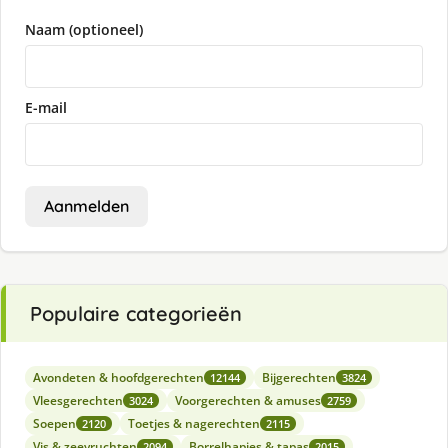
Naam (optioneel)
E-mail
Aanmelden
Populaire categorieën
Avondeten & hoofdgerechten
Bijgerechten
12144
3824
Vleesgerechten
Voorgerechten & amuses
3024
2759
Soepen
Toetjes & nagerechten
2120
2115
Vis & zeevruchten
Borrelhapjes & tapas
2094
2015