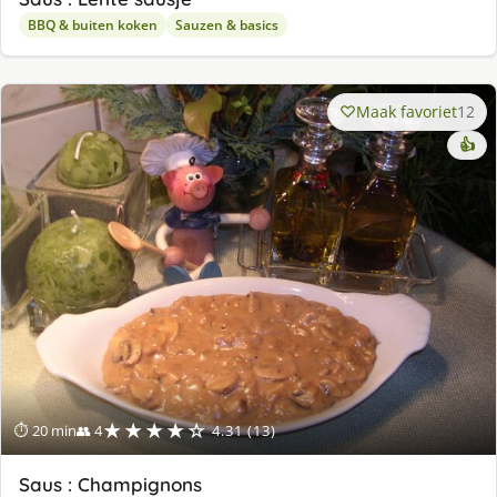
BBQ & buiten koken
Sauzen & basics
Maak favoriet
12
👍
★★★★☆
⏱ 20 min
👥 4
4.31 (13)
Saus : Champignons