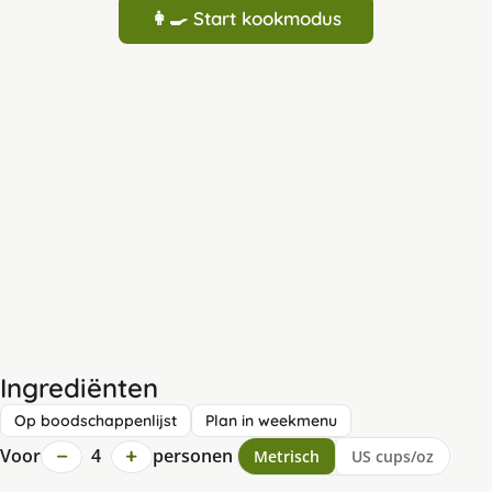
👩‍🍳 Start kookmodus
Ingrediënten
Op boodschappenlijst
Plan in weekmenu
−
+
Voor
4
personen
Metrisch
US cups/oz