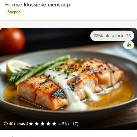
Franse klassieke uiensoep
Soepen
Maak favoriet
25
👍
★★★★★
⏱ 40 min
👥 4
4.56 (117)