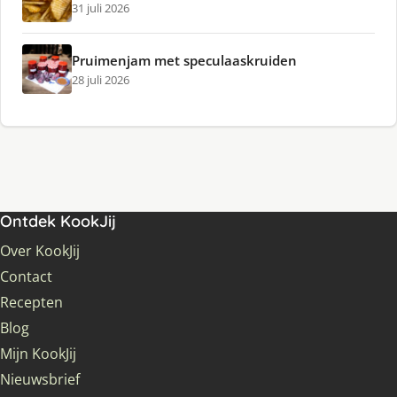
31 juli 2026
Pruimenjam met speculaaskruiden
28 juli 2026
Ontdek KookJij
Over KookJij
Contact
Recepten
Blog
Mijn KookJij
Nieuwsbrief