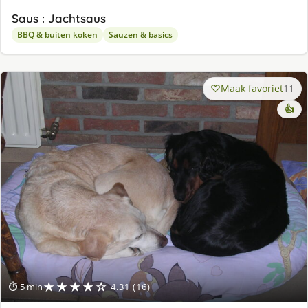
Saus : Jachtsaus
BBQ & buiten koken
Sauzen & basics
Maak favoriet
11
👍
★★★★☆
⏱ 5 min
4.31 (16)