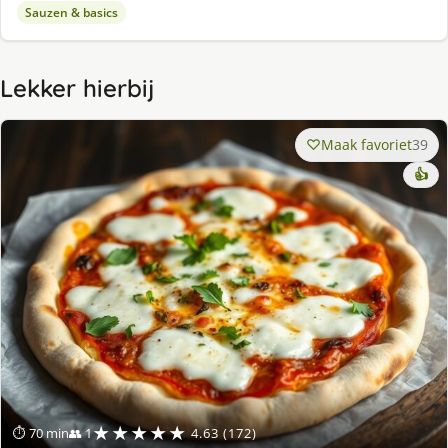
Sauzen & basics
Lekker hierbij
Maak favoriet
39
👍
★★★★★
⏱ 70 min
👥 1
4.63 (172)