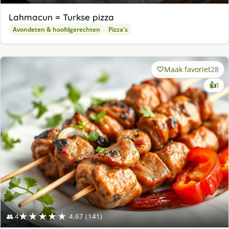
Lahmacun = Turkse pizza
Avondeten & hoofdgerechten
Pizza's
Maak favoriet
28
ke
👍
1
lek
ge
★★★★★
👥 4
4.67 (141)