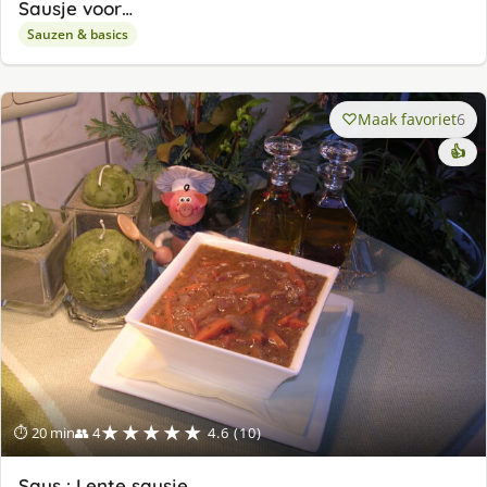
Sausje voor…
Sauzen & basics
Maak favoriet
6
👍
★★★★★
⏱ 20 min
👥 4
4.6 (10)
Saus : Lente sausje