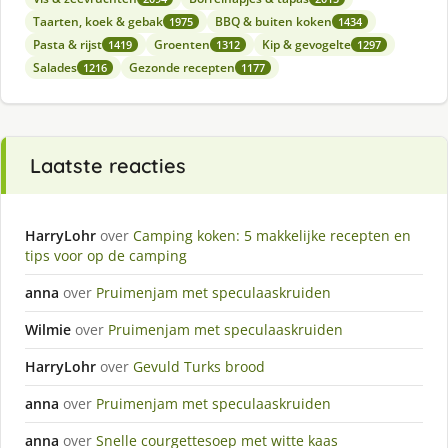
Taarten, koek & gebak
BBQ & buiten koken
1975
1434
Pasta & rijst
Groenten
Kip & gevogelte
1419
1312
1297
Salades
Gezonde recepten
1216
1177
Laatste reacties
HarryLohr
over
Camping koken: 5 makkelijke recepten en
tips voor op de camping
anna
over
Pruimenjam met speculaaskruiden
Wilmie
over
Pruimenjam met speculaaskruiden
HarryLohr
over
Gevuld Turks brood
anna
over
Pruimenjam met speculaaskruiden
anna
over
Snelle courgettesoep met witte kaas