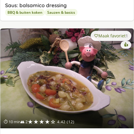
Saus: balsamico dressing
BBQ & buiten koken
Sauzen & basics
Maak favoriet
1
👍
★★★★☆
⏱ 10 min
👥 2
4.42 (12)