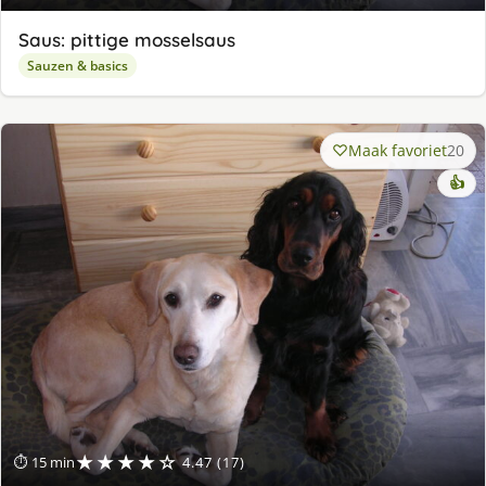
Saus: pittige mosselsaus
Sauzen & basics
Maak favoriet
20
👍
★★★★☆
⏱ 15 min
4.47 (17)