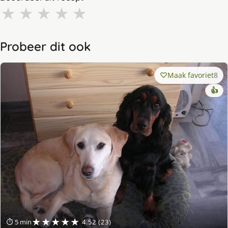
★
★
★
★
★
Probeer dit ook
Maak favoriet
8
👍
★★★★★
⏱ 5 min
4.52 (23)