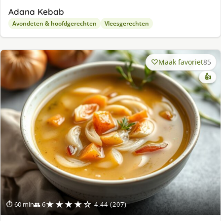
Adana Kebab
Avondeten & hoofdgerechten
Vleesgerechten
Maak favoriet
85
👍
★★★★☆
⏱ 60 min
👥 6
4.44 (207)