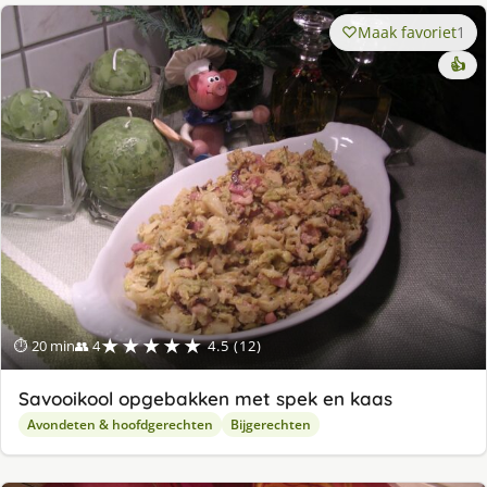
Maak favoriet
1
👍
★★★★★
⏱ 20 min
👥 4
4.5 (12)
Savooikool opgebakken met spek en kaas
Avondeten & hoofdgerechten
Bijgerechten