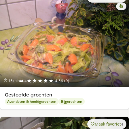
👍
★★★★★
⏱ 15 min
👥 4
4.56 (9)
Gestoofde groenten
Avondeten & hoofdgerechten
Bijgerechten
Maak favoriet
4