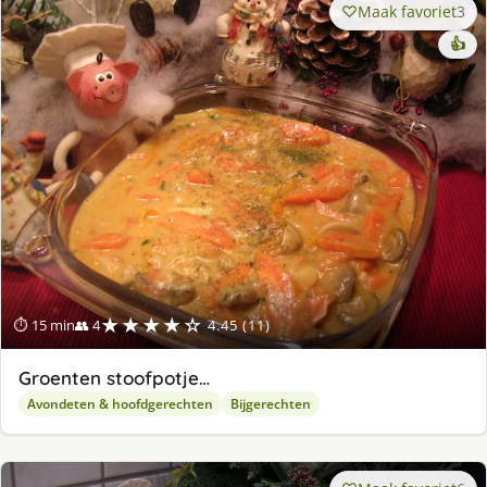
Maak favoriet
3
👍
★★★★☆
⏱ 15 min
👥 4
4.45 (11)
Groenten stoofpotje…
Avondeten & hoofdgerechten
Bijgerechten