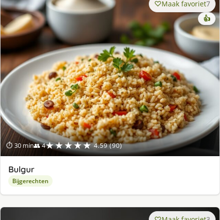
Maak favoriet
7
👍
★★★★★
⏱ 30 min
👥 4
4.59 (90)
Bulgur
Bijgerechten
Maak favoriet
3