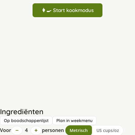
👩‍🍳 Start kookmodus
Ingrediënten
Op boodschappenlijst
Plan in weekmenu
−
+
Voor
4
personen
Metrisch
US cups/oz