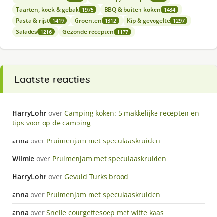
Taarten, koek & gebak
BBQ & buiten koken
1975
1434
Pasta & rijst
Groenten
Kip & gevogelte
1419
1312
1297
Salades
Gezonde recepten
1216
1177
Laatste reacties
HarryLohr
over
Camping koken: 5 makkelijke recepten en
tips voor op de camping
anna
over
Pruimenjam met speculaaskruiden
Wilmie
over
Pruimenjam met speculaaskruiden
HarryLohr
over
Gevuld Turks brood
anna
over
Pruimenjam met speculaaskruiden
anna
over
Snelle courgettesoep met witte kaas