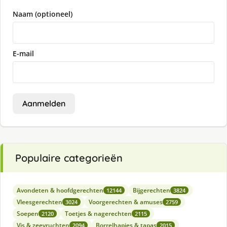
Naam (optioneel)
E-mail
Aanmelden
Populaire categorieën
Avondeten & hoofdgerechten
Bijgerechten
12144
3824
Vleesgerechten
Voorgerechten & amuses
3024
2759
Soepen
Toetjes & nagerechten
2120
2115
Vis & zeevruchten
Borrelhapjes & tapas
2094
2015