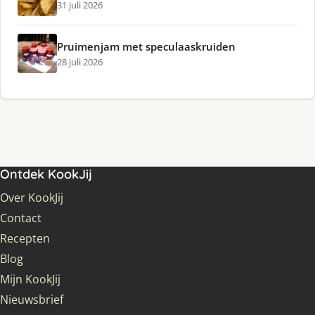
31 juli 2026
Pruimenjam met speculaaskruiden
28 juli 2026
Ontdek KookJij
Over KookJij
Contact
Recepten
Blog
Mijn KookJij
Nieuwsbrief