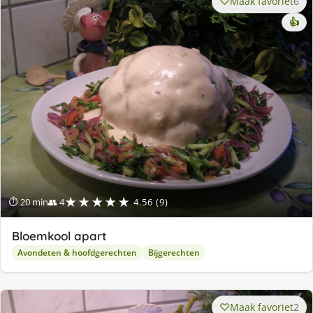
Maak favoriet
6
👍
★★★★★
⏱ 20 min
👥 4
4.56 (9)
Bloemkool apart
Avondeten & hoofdgerechten
Bijgerechten
Maak favoriet
2