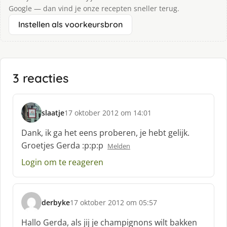
Google — dan vind je onze recepten sneller terug.
Instellen als voorkeursbron
3 reacties
slaatje
17 oktober 2012 om 14:01
s
c
Dank, ik ga het eens proberen, je hebt gelijk.
h
Groetjes Gerda :p:p:p
Melden
r
e
Login om te reageren
e
f
:
derbyke
17 oktober 2012 om 05:57
s
c
Hallo Gerda, als jij je champignons wilt bakken