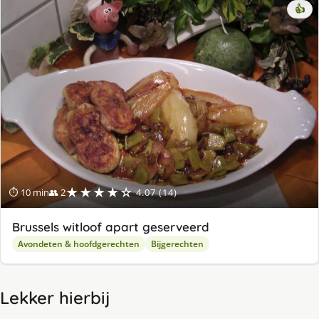
👍
★★★★☆
⏱ 10 min
👥 2
4.07 (14)
Brussels witloof apart geserveerd
Avondeten & hoofdgerechten
Bijgerechten
Lekker hierbij