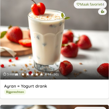
Maak favoriet
4
👍
★★★★★
⏱ 5 min
👥 1
4.64 (90)
Ayran = Yogurt drank
Bijgerechten