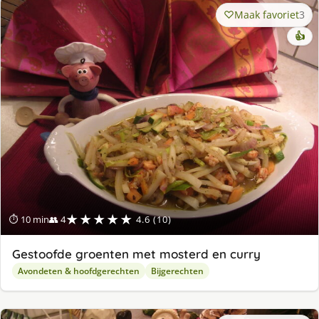
Maak favoriet
3
👍
★★★★★
⏱ 10 min
👥 4
4.6 (10)
Gestoofde groenten met mosterd en curry
Avondeten & hoofdgerechten
Bijgerechten