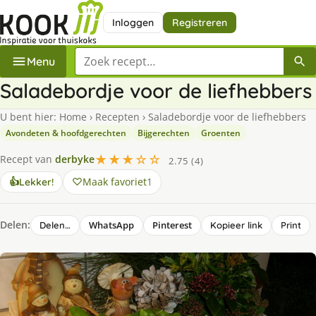
Inloggen
Registreren
Zoek een recept
Menu
Saladebordje voor de liefhebbers
U bent hier:
Home
›
Recepten
›
Saladebordje voor de liefhebbers
Avondeten & hoofdgerechten
Bijgerechten
Groenten
★★★☆☆
Recept van
derbyke
2.75 (4)
Maak favoriet
1
👍
Lekker!
Delen:
WhatsApp
Pinterest
Delen…
Kopieer link
Print