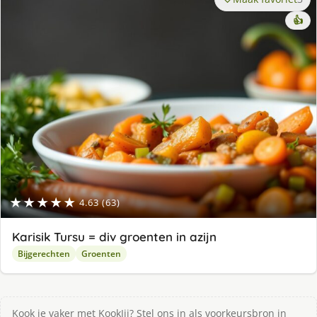
👍
★★★★★
4.63 (63)
Karisik Tursu = div groenten in azijn
Bijgerechten
Groenten
Kook je vaker met KookJij? Stel ons in als voorkeursbron in