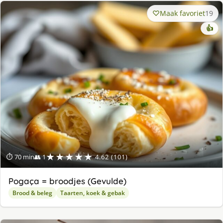
Maak favoriet
19
👍
★★★★★
⏱ 70 min
👥 1
4.62 (101)
Pogaça = broodjes (Gevulde)
Brood & beleg
Taarten, koek & gebak