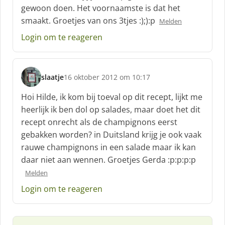
h
gewoon doen. Het voornaamste is dat het
r
smaakt. Groetjes van ons 3tjes :);):p
Melden
e
e
Login om te reageren
f
:
slaatje
16 oktober 2012 om 10:17
s
c
Hoi Hilde, ik kom bij toeval op dit recept, lijkt me
h
heerlijk ik ben dol op salades, maar doet het dit
r
recept onrecht als de champignons eerst
e
gebakken worden? in Duitsland krijg je ook vaak
e
f
rauwe champignons in een salade maar ik kan
:
daar niet aan wennen. Groetjes Gerda :p:p:p:p
Melden
Login om te reageren