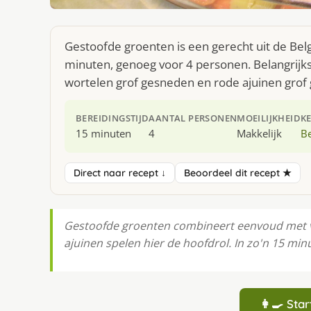
Gestoofde groenten is een gerecht uit de Bel
minuten, genoeg voor 4 personen. Belangrijks
wortelen grof gesneden en rode ajuinen grof
BEREIDINGSTIJD
AANTAL PERSONEN
MOEILIJKHEID
K
15 minuten
4
Makkelijk
Be
Direct naar recept ↓
Beoordeel dit recept ★
Gestoofde groenten combineert eenvoud met vo
ajuinen spelen hier de hoofdrol. In zo'n 15 min
👩‍🍳 St