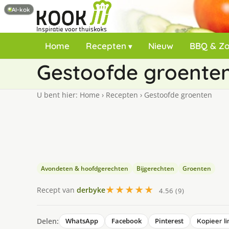
AI-kok
Home
Recepten
Nieuw
BBQ & Z
Gestoofde groente
U bent hier:
Home
›
Recepten
›
Gestoofde groenten
Avondeten & hoofdgerechten
Bijgerechten
Groenten
★★★★★
Recept van
derbyke
4.56 (9)
Delen:
WhatsApp
Facebook
Pinterest
Kopieer li