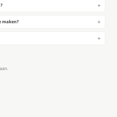
n?
te maken?
taan.