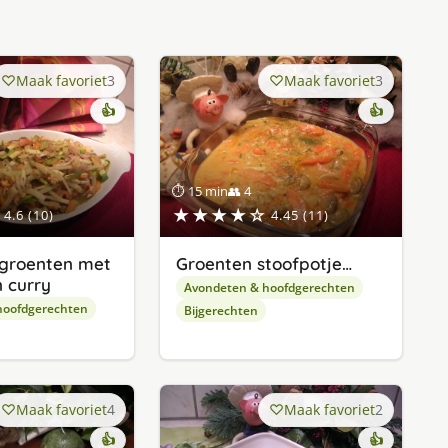
Maak favoriet
3
Maak favoriet
3
👍
👍
⏱ 15 min
👥 4
★★★★☆
4.6 (10)
4.45 (11)
 groenten met
Groenten stoofpotje…
 curry
Avondeten & hoofdgerechten
hoofdgerechten
Bijgerechten
Maak favoriet
4
Maak favoriet
2
👍
👍