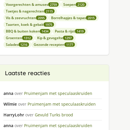
Voorgerechten & amuses
Soepen
2759
2120
Toetjes & nagerechten
2115
Vis & zeevruchten
Borrelhapjes & tapas
2095
2015
Taarten, koek & gebak
1975
BBQ & buiten koken
Pasta & rijst
1434
1419
Groenten
Kip & gevogelte
1312
1297
Salades
Gezonde recepten
1216
1177
Laatste reacties
anna
over
Pruimenjam met speculaaskruiden
Wilmie
over
Pruimenjam met speculaaskruiden
HarryLohr
over
Gevuld Turks brood
anna
over
Pruimenjam met speculaaskruiden