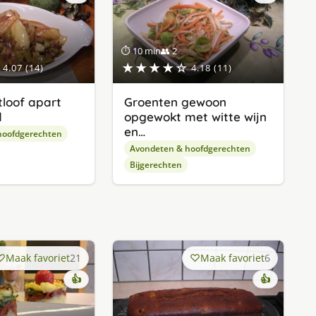
⏱ 10 min
👥 2
★★★★☆
4.07 (14)
4.18 (11)
tloof apart
Groenten gewoon
d
opgewokt met witte wijn
en…
hoofdgerechten
Avondeten & hoofdgerechten
Bijgerechten
Maak favoriet
21
Maak favoriet
6
👍
👍