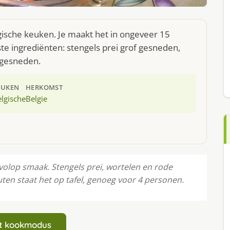
gische keuken. Je maakt het in ongeveer 15
te ingrediënten: stengels prei grof gesneden,
 gesneden.
EUKEN
HERKOMST
lgische
Belgie
lop smaak. Stengels prei, wortelen en rode
uten staat het op tafel, genoeg voor 4 personen.
art kookmodus