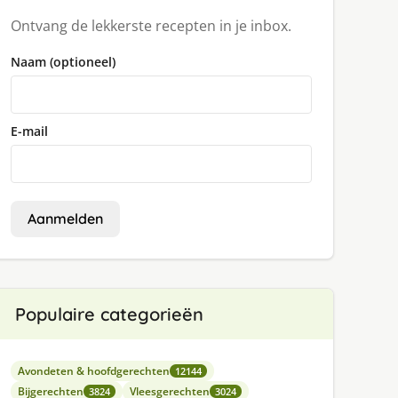
Ontvang de lekkerste recepten in je inbox.
Naam (optioneel)
E-mail
Aanmelden
Populaire categorieën
Avondeten & hoofdgerechten
12144
Bijgerechten
Vleesgerechten
3824
3024