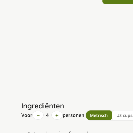
Ingrediënten
−
+
Voor
4
personen
Metrisch
US cups