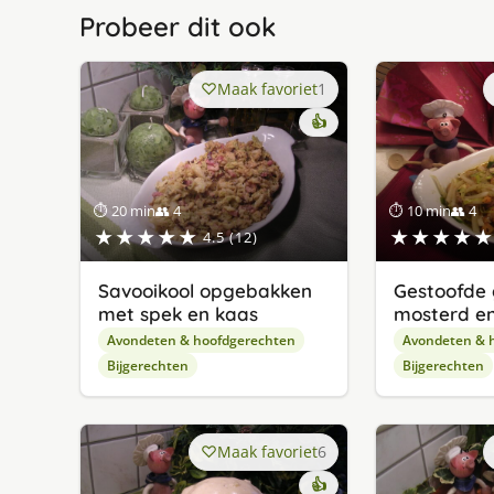
Probeer dit ook
Maak favoriet
1
👍
⏱ 20 min
👥 4
⏱ 10 min
👥 4
★★★★★
★★★★★
4.5 (12)
Savooikool opgebakken
Gestoofde
met spek en kaas
mosterd en
Avondeten & hoofdgerechten
Avondeten & 
Bijgerechten
Bijgerechten
Maak favoriet
6
👍