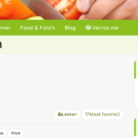
omer
Food & Foto’s
Blog
🎲 Verras me
n
Maak favoriet
2
👍
Lekker!
nk
Print