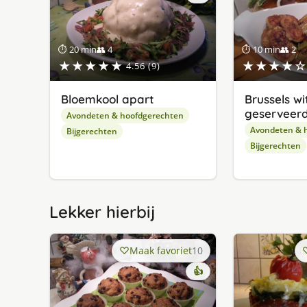
⏱ 20 min
👥 4
⏱ 10 min
👥 2
★★★★★
★★★★☆
4.56 (9)
Bloemkool apart
Brussels wi
geserveer
Avondeten & hoofdgerechten
Avondeten & 
Bijgerechten
Bijgerechten
Lekker hierbij
Maak favoriet
10
👍