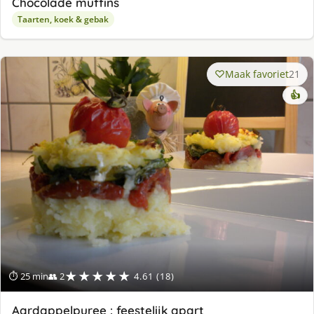
Chocolade muffins
Taarten, koek & gebak
Maak favoriet
21
👍
★★★★★
⏱ 25 min
👥 2
4.61 (18)
Aardappelpuree : feestelijk apart