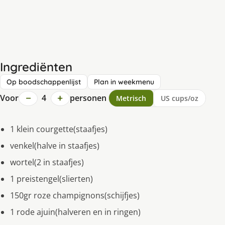
Ingrediënten
Op boodschappenlijst
Plan in weekmenu
−
+
Voor
4
personen
Metrisch
US cups/oz
1 klein courgette(staafjes)
venkel(halve in staafjes)
wortel(2 in staafjes)
1 preistengel(slierten)
150gr roze champignons(schijfjes)
1 rode ajuin(halveren en in ringen)