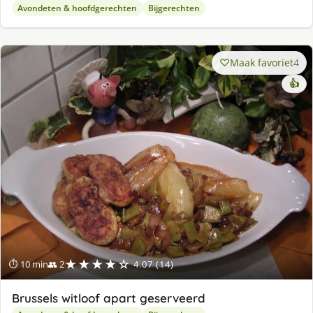
Avondeten & hoofdgerechten
Bijgerechten
Maak favoriet
4
👍
★★★★☆
⏱ 10 min
👥 2
4.07 (14)
Brussels witloof apart geserveerd