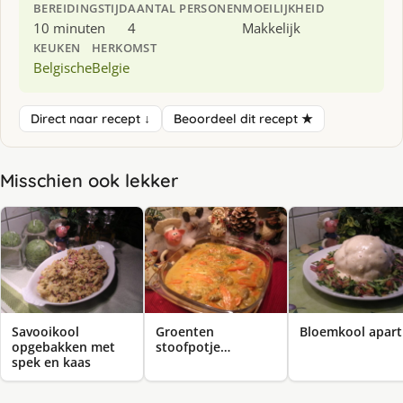
BEREIDINGSTIJD
AANTAL PERSONEN
MOEILIJKHEID
10 minuten
4
Makkelijk
KEUKEN
HERKOMST
Belgische
Belgie
Direct naar recept ↓
Beoordeel dit recept ★
Misschien ook lekker
Savooikool
Groenten
Bloemkool apart
opgebakken met
stoofpotje…
spek en kaas