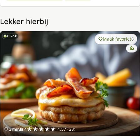
Lekker hierbij
AI-kok
Maak favoriet
6
👍
★★★★★
⏱ 2 min
👥 4
4.57 (28)