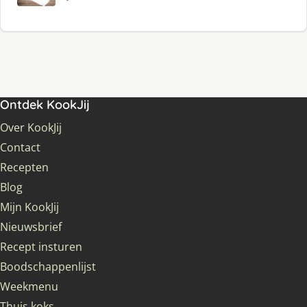
Ontdek KookJij
Over KookJij
Contact
Recepten
Blog
Mijn KookJij
Nieuwsbrief
Recept insturen
Boodschappenlijst
Weekmenu
Thuis koks