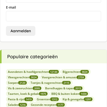
E-mail
Aanmelden
Populaire categorieën
Avondeten & hoofdgerechten
Bijgerechten
12144
3824
Vleesgerechten
Voorgerechten & amuses
3024
2759
Soepen
Toetjes & nagerechten
2120
2115
Vis & zeevruchten
Borrelhapjes & tapas
2095
2015
Taarten, koek & gebak
BBQ & buiten koken
1975
1434
Pasta & rijst
Groenten
Kip & gevogelte
1419
1312
1297
Salades
Gezonde recepten
1216
1177