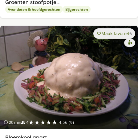
Groenten stoofpotje…
Avondeten & hoofdgerechten
Bijgerechten
Maak favoriet
6
👍
★★★★★
⏱ 20 min
👥 4
4.56 (9)
Bloemkool apart