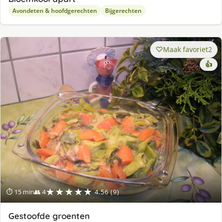
Avondeten & hoofdgerechten
Bijgerechten
Maak favoriet
2
👍
★★★★★
⏱ 15 min
👥 4
4.56 (9)
Gestoofde groenten