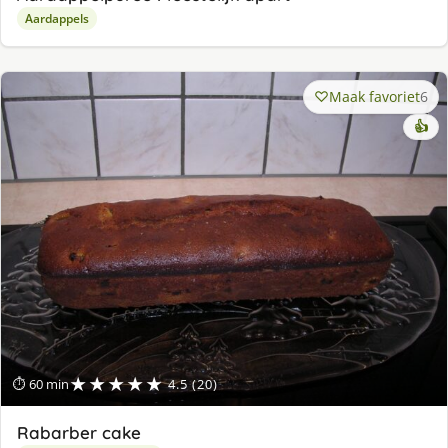
Aardappels
Maak favoriet
6
👍
★★★★★
⏱ 60 min
4.5 (20)
Rabarber cake