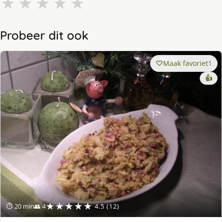
★
★
★
★
★
Probeer dit ook
Maak favoriet
1
👍
★★★★★
⏱ 20 min
👥 4
4.5 (12)