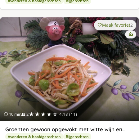
Avondeten & hoofdgerechten
Bijgerechten
Maak favoriet
2
👍
★★★★☆
⏱ 10 min
👥 2
4.18 (11)
Groenten gewoon opgewokt met witte wijn en…
Avondeten & hoofdgerechten
Bijgerechten