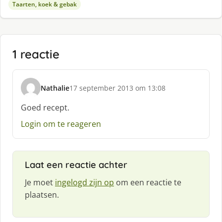
Taarten, koek & gebak
1 reactie
Nathalie
17 september 2013 om 13:08
s
c
Goed recept.
h
Login om te reageren
r
e
e
f
Laat een reactie achter
:
Je moet
ingelogd zijn op
om een reactie te
plaatsen.