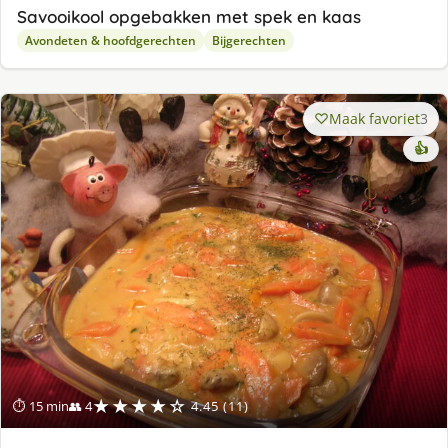
Savooikool opgebakken met spek en kaas
Avondeten & hoofdgerechten
Bijgerechten
Maak favoriet
3
👍
★★★★☆
⏱ 15 min
👥 4
4.45 (11)