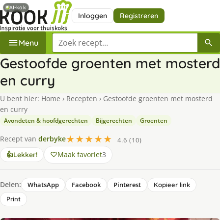
AI-kok
Inloggen
Registreren
Zoek een recept
Menu
Gestoofde groenten met mosterd
en curry
U bent hier:
Home
›
Recepten
›
Gestoofde groenten met mosterd
en curry
Avondeten & hoofdgerechten
Bijgerechten
Groenten
★★★★★
Recept van
derbyke
4.6 (10)
Maak favoriet
3
👍
Lekker!
Delen:
WhatsApp
Facebook
Pinterest
Kopieer link
Print