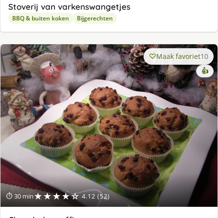
Stoverij van varkenswangetjes
BBQ & buiten koken
Bijgerechten
Maak favoriet
10
👍
★★★★☆
⏱ 30 min
4.12 (52)