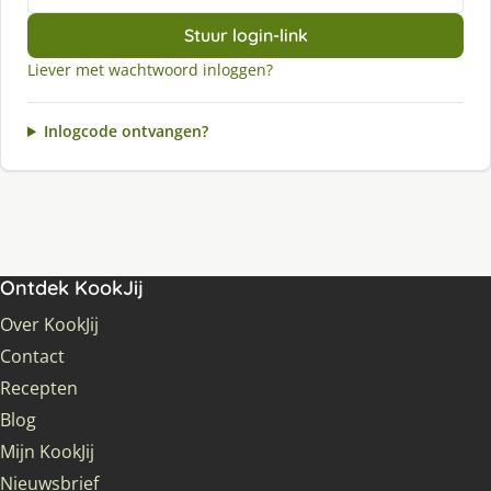
Stuur login-link
Liever met wachtwoord inloggen?
Inlogcode ontvangen?
Ontdek KookJij
Over KookJij
Contact
Recepten
Blog
Mijn KookJij
Nieuwsbrief