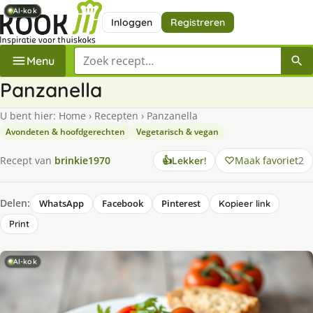
AI-kok
AI-kok
AI-kok
AI-kok
AI-kok
Inloggen
Registreren
Zoek een recept
Menu
Panzanella
U bent hier:
Home
›
Recepten
›
Panzanella
Avondeten & hoofdgerechten
Vegetarisch & vegan
Maak favoriet
2
Recept van
brinkie1970
👍
Lekker!
Delen:
WhatsApp
Facebook
Pinterest
Kopieer link
Print
AI-kok