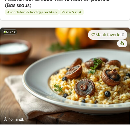
(Basissaus)
Avondeten & hoofdgerechten
Pasta & rijst
AI-kok
Maak favoriet
0
👍
⏱ 40 min
👥 4