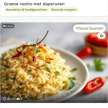
Groene risotto met doperwten
Avondeten & hoofdgerechten
Gezonde recepten
AI-kok
Maak favoriet
0
👍
⏱ 40 min
👥 4