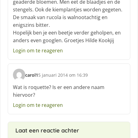
geaderde bloemen. Men eet de blaadjes en de
stengels. Ook de kiemplantjes worden gegeten.
De smaak van rucola is walnootachtig en
enigszins bitter.
Hopelijk ben je een beetje verder geholpen, en
anders even googlen. Groetjes Hilde Kookjij
Login om te reageren
carol1
5 januari 2014 om 16:39
s
c
Wat is roquette? Is er een andere naam
h
hiervoor?
r
e
Login om te reageren
e
f
:
Laat een reactie achter