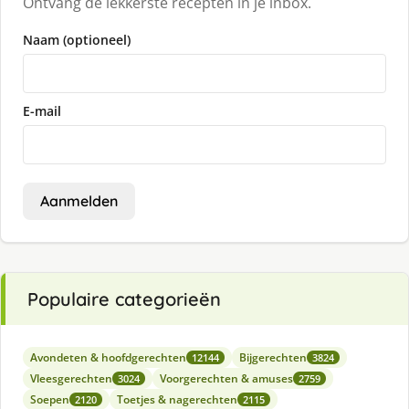
Ontvang de lekkerste recepten in je inbox.
Naam (optioneel)
E-mail
Aanmelden
Populaire categorieën
Avondeten & hoofdgerechten
Bijgerechten
12144
3824
Vleesgerechten
Voorgerechten & amuses
3024
2759
Soepen
Toetjes & nagerechten
2120
2115