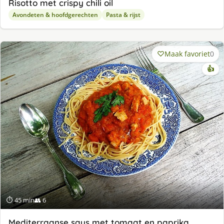
Risotto met crispy chili oil
Avondeten & hoofdgerechten
Pasta & rijst
Maak favoriet
0
👍
⏱ 45 min
👥 6
Mediterraanse saus met tomaat en paprika