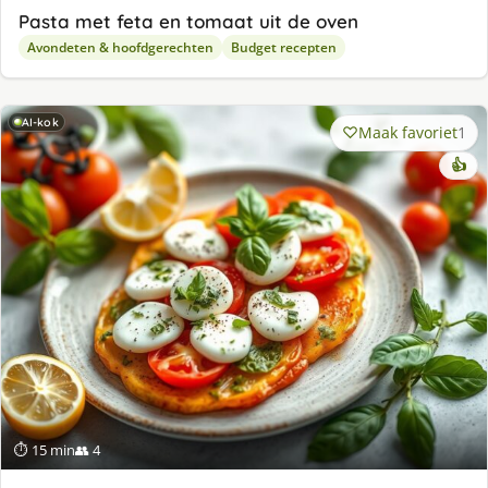
Pasta met feta en tomaat uit de oven
Avondeten & hoofdgerechten
Budget recepten
AI-kok
Maak favoriet
1
👍
⏱ 15 min
👥 4