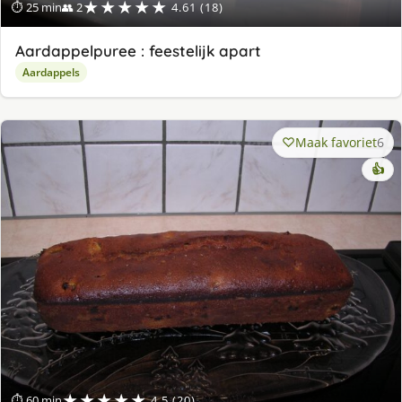
★★★★★
⏱ 25 min
👥 2
4.61 (18)
Aardappelpuree : feestelijk apart
Aardappels
Maak favoriet
6
👍
★★★★★
⏱ 60 min
4.5 (20)