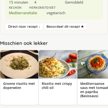
15 minuten
4
Gemiddeld
KEUKEN
HERKOMST
DIEET
Mediterrane
Italie
vegetarisch
Direct naar recept ↓
Beoordeel dit recept ★
Misschien ook lekker
Groene risotto met
Risotto met crispy
Mediterraanse
doperwten
chili oil
saus met tomaa
en paprika
(Basissaus)