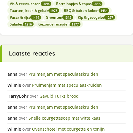
Vis & zeevruchten
Borrelhapjes & tapas
2094
2015
Taarten, koek & gebak
BBQ & buiten koken
1975
1434
Pasta & rijst
Groenten
Kip & gevogelte
1419
1312
1297
Salades
Gezonde recepten
1216
1177
Laatste reacties
anna
over
Pruimenjam met speculaaskruiden
Wilmie
over
Pruimenjam met speculaaskruiden
HarryLohr
over
Gevuld Turks brood
anna
over
Pruimenjam met speculaaskruiden
anna
over
Snelle courgettesoep met witte kaas
Wilmie
over
Ovenschotel met courgette en tonijn