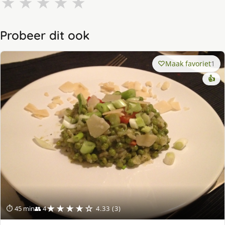
★
★
★
★
★
Probeer dit ook
Maak favoriet
1
👍
★★★★☆
⏱ 45 min
👥 4
4.33 (3)