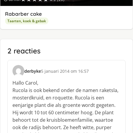
Rabarber cake
Taarten, koek & gebak
2 reacties
derbyke
5 januari 2014 om 16:57
s
c
Hallo Carol,
h
Rucola is ook bekend onder de namen raketsla,
r
mosterdkruid, en roquette. Rucola is een
e
eenjarige plant die als groente wordt gegeten.
e
f
Hij wordt 10 tot 60 centimeter hoog. De plant
:
behoort tot de kruisbloemenfamilie, waartoe
ook de radijs behoort. Ze heeft witte, purper