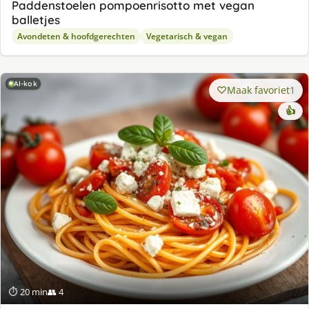
Paddenstoelen pompoenrisotto met vegan
balletjes
Avondeten & hoofdgerechten
Vegetarisch & vegan
AI-kok
Maak favoriet
1
👍
⏱ 20 min
👥 4