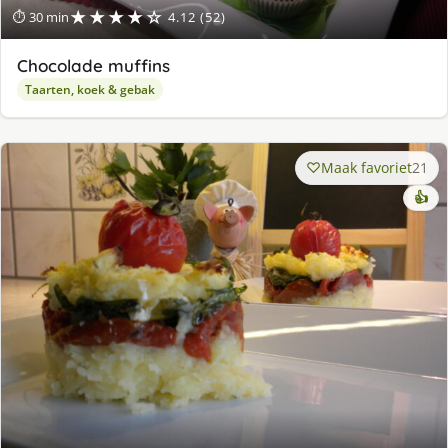
★★★★☆
⏱ 30 min
4.12 (52)
Chocolade muffins
Taarten, koek & gebak
Maak favoriet
21
👍