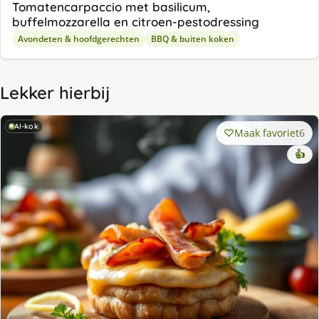
Tomatencarpaccio met basilicum,
buffelmozzarella en citroen-pestodressing
Avondeten & hoofdgerechten
BBQ & buiten koken
Lekker hierbij
AI-kok
Maak favoriet
6
👍