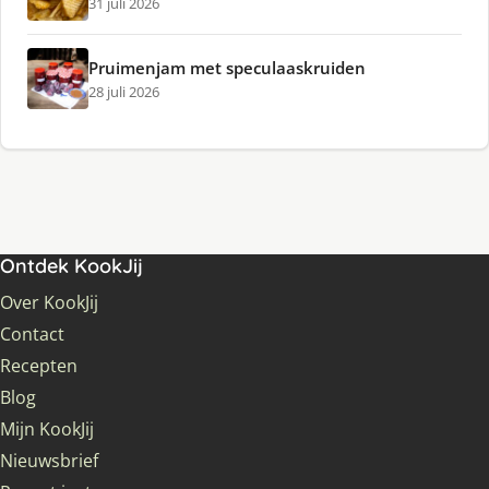
31 juli 2026
Pruimenjam met speculaaskruiden
28 juli 2026
Ontdek KookJij
Over KookJij
Contact
Recepten
Blog
Mijn KookJij
Nieuwsbrief