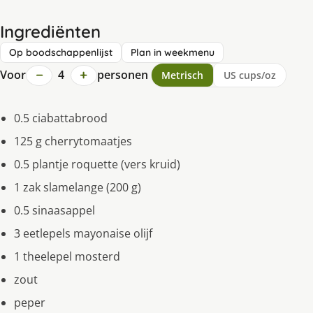
Ingrediënten
Op boodschappenlijst
Plan in weekmenu
−
+
Voor
4
personen
Metrisch
US cups/oz
0.5 ciabattabrood
125 g cherrytomaatjes
0.5 plantje roquette (vers kruid)
1 zak slamelange (200 g)
0.5 sinaasappel
3 eetlepels mayonaise olijf
1 theelepel mosterd
zout
peper