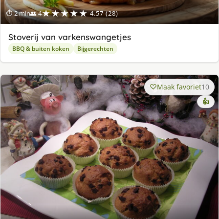
★★★★★
⏱ 2 min
👥 4
4.57 (28)
Stoverij van varkenswangetjes
BBQ & buiten koken
Bijgerechten
Maak favoriet
10
👍