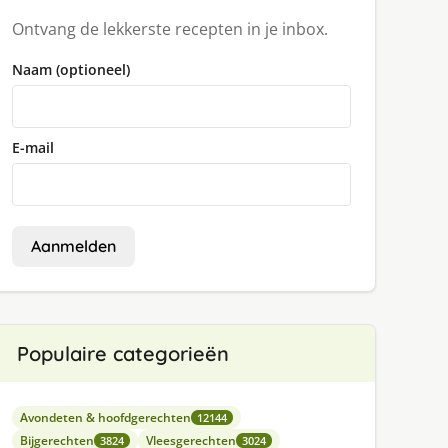
Ontvang de lekkerste recepten in je inbox.
Naam (optioneel)
E-mail
Aanmelden
Populaire categorieën
Avondeten & hoofdgerechten
12144
Bijgerechten
Vleesgerechten
3824
3024