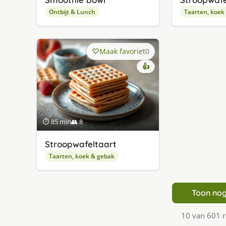
Ontbijt & Lunch
Taarten, koek
Maak favoriet
0
👍
⏱ 85 min
👥 8
Stroopwafeltaart
Taarten, koek & gebak
Toon nog
10 van 601 