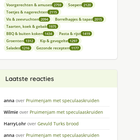
Voorgerechten & amuses
Soepen
2759
2120
Toetjes & nagerechten
2115
Vis & zeevruchten
Borrelhapjes & tapas
2094
2015
Taarten, koek & gebak
1975
BBQ & buiten koken
Pasta & rijst
1434
1419
Groenten
Kip & gevogelte
1312
1297
Salades
Gezonde recepten
1216
1177
Laatste reacties
anna
over
Pruimenjam met speculaaskruiden
Wilmie
over
Pruimenjam met speculaaskruiden
HarryLohr
over
Gevuld Turks brood
anna
over
Pruimenjam met speculaaskruiden