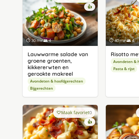
👍
⏱ 30 min
👥 4
⏱ 40 min
👥 4
Lauwwarme salade van
Risotto met 
groene groenten,
Avondeten & 
kikkererwten en
Pasta & rijst
gerookte makreel
Avondeten & hoofdgerechten
Bijgerechten
Maak favoriet
0
👍