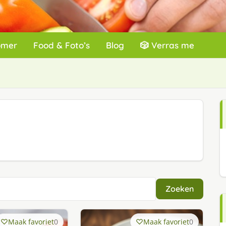
omer
Food & Foto’s
Blog
🎲 Verras me
Zoeken
Maak favoriet
0
Maak favoriet
0