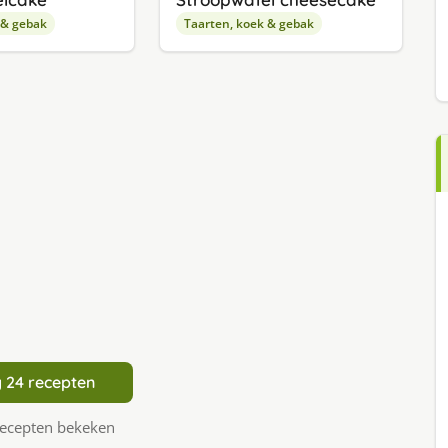
 & gebak
Taarten, koek & gebak
 24 recepten
recepten bekeken