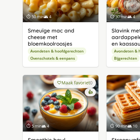
⏱ 50 min
👥 4
⏱ 30 min
👥 4
Smeuïge mac and
Slavink me
cheese met
aardappele
bloemkoolroosjes
en kaassa
Avondeten & hoofdgerechten
Avondeten & 
Ovenschotels & eenpans
Bijgerechten
Maak favoriet
0
👍
⏱ 5 min
👥 4
⏱ 90 min
👥 10
Smoothie bowl
Stroopwaf