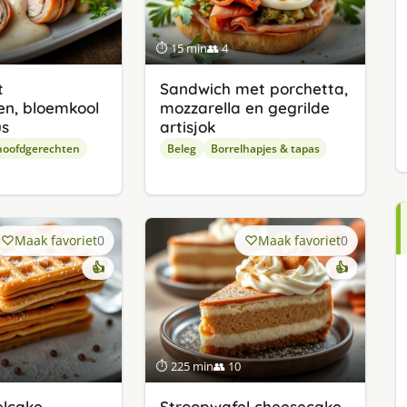
⏱ 15 min
👥 4
t
Sandwich met porchetta,
n, bloemkool
mozzarella en gegrilde
us
artisjok
hoofdgerechten
Beleg
Borrelhapjes & tapas
Maak favoriet
0
Maak favoriet
0
👍
👍
⏱ 225 min
👥 10
elcake
Stroopwafel cheesecake