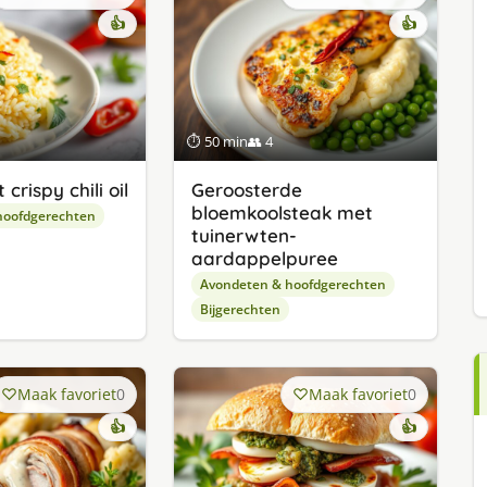
👍
👍
⏱ 50 min
👥 4
crispy chili oil
Geroosterde
bloemkoolsteak met
hoofdgerechten
tuinerwten-
aardappelpuree
Avondeten & hoofdgerechten
Bijgerechten
Maak favoriet
0
Maak favoriet
0
👍
👍