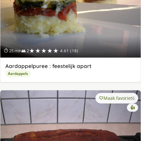
★★★★★
⏱ 25 min
👥 2
4.61 (18)
Aardappelpuree : feestelijk apart
Aardappels
Maak favoriet
6
👍