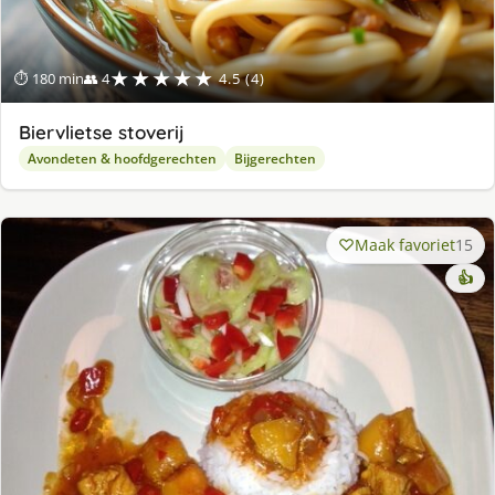
★★★★★
⏱ 180 min
👥 4
4.5 (4)
Biervlietse stoverij
Avondeten & hoofdgerechten
Bijgerechten
Maak favoriet
15
👍