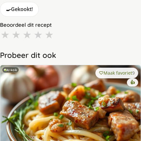
🍳
Gekookt!
Beoordeel dit recept
★
★
★
★
★
Probeer dit ook
AI-kok
Maak favoriet
9
👍