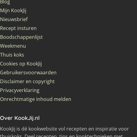
Blog
Mijn KookJij
Nieuwsbrief
Recept insturen
Boodschappenlijst
Weekmenu
Thuis koks
Cookies op KookJij
Gebruikersvoorwaarden
Disclaimer en copyright
Privacyverklaring
Onrechtmatige inhoud melden
Over KookJij.nl
KookJij is dé kookwebsite vol recepten en inspiratie voor
thuiskoks. Deel recepten, tips en kooktechnieken met