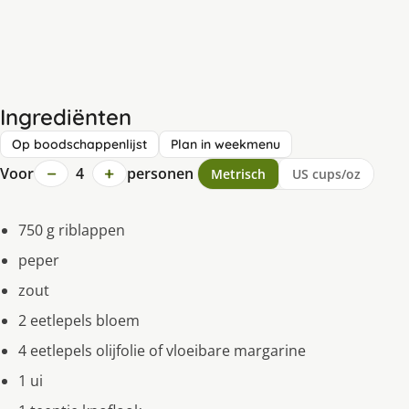
Ingrediënten
Op boodschappenlijst
Plan in weekmenu
−
+
Voor
4
personen
Metrisch
US cups/oz
750 g riblappen
peper
zout
2 eetlepels bloem
4 eetlepels olijfolie of vloeibare margarine
1 ui