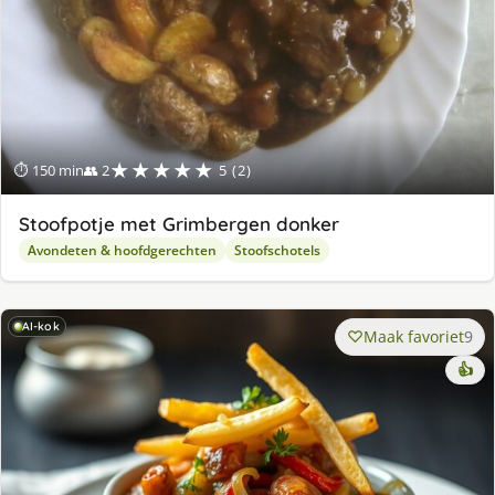
★★★★★
⏱ 150 min
👥 2
5 (2)
Stoofpotje met Grimbergen donker
Avondeten & hoofdgerechten
Stoofschotels
AI-kok
Maak favoriet
9
👍