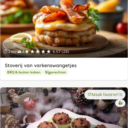
★★★★★
⏱ 2 min
👥 4
4.57 (28)
Stoverij van varkenswangetjes
BBQ & buiten koken
Bijgerechten
Maak favoriet
10
👍