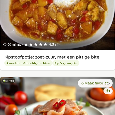
★★★★★
⏱ 60 min
👥 4
4.5 (4)
Kipstoofpotje: zoet-zuur, met een pittige bite
Avondeten & hoofdgerechten
Kip & gevogelte
AI-kok
Maak favoriet
5
👍