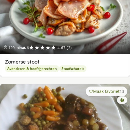
★★★★★
⏱ 120 min
👥 6
4.67 (3)
Zomerse stoof
Avondeten & hoofdgerechten
Stoofschotels
Maak favoriet
13
👍