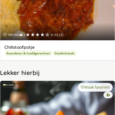
★★★★☆
⏱ 180 min
👥 2
4.33 (3)
Chilistoofpotje
Avondeten & hoofdgerechten
Stoofschotels
Lekker hierbij
AI-kok
Maak favoriet
6
👍