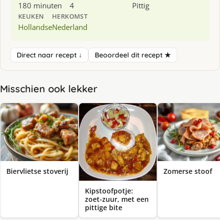
180 minuten
4
Pittig
KEUKEN
HERKOMST
Hollandse
Nederland
Direct naar recept ↓
Beoordeel dit recept ★
Misschien ook lekker
Biervlietse stoverij
Zomerse stoof
Kipstoofpotje:
zoet-zuur, met een
pittige bite