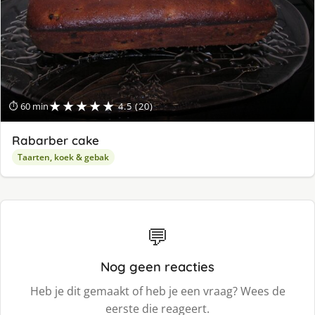
★★★★★
⏱ 60 min
4.5 (20)
Rabarber cake
Taarten, koek & gebak
💬
Nog geen reacties
Heb je dit gemaakt of heb je een vraag? Wees de
eerste die reageert.