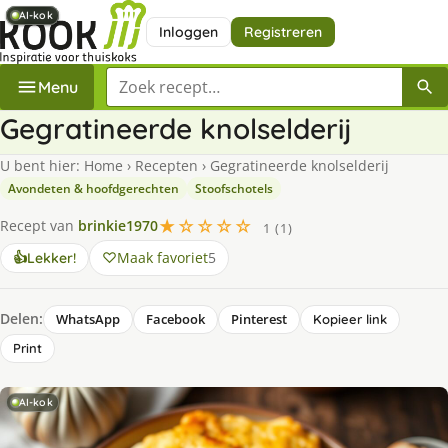
AI-kok
AI-kok
AI-kok
AI-kok
Inloggen
Registreren
Zoek een recept
Menu
Gegratineerde knolselderij
U bent hier:
Home
›
Recepten
›
Gegratineerde knolselderij
Avondeten & hoofdgerechten
Stoofschotels
★☆☆☆☆
Recept van
brinkie1970
1 (1)
Maak favoriet
5
👍
Lekker!
Delen:
WhatsApp
Facebook
Pinterest
Kopieer link
Print
AI-kok