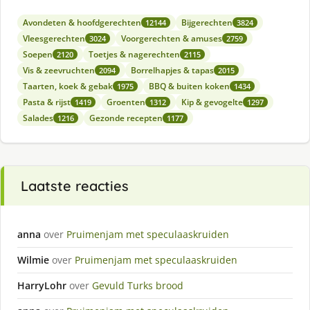
Avondeten & hoofdgerechten
Bijgerechten
12144
3824
Vleesgerechten
Voorgerechten & amuses
3024
2759
Soepen
Toetjes & nagerechten
2120
2115
Vis & zeevruchten
Borrelhapjes & tapas
2094
2015
Taarten, koek & gebak
BBQ & buiten koken
1975
1434
Pasta & rijst
Groenten
Kip & gevogelte
1419
1312
1297
Salades
Gezonde recepten
1216
1177
Laatste reacties
anna
over
Pruimenjam met speculaaskruiden
Wilmie
over
Pruimenjam met speculaaskruiden
HarryLohr
over
Gevuld Turks brood