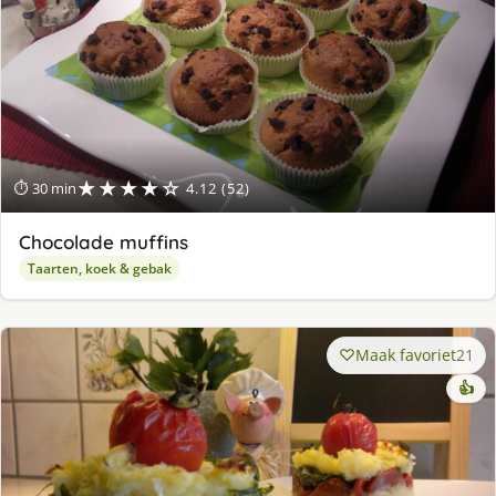
★★★★☆
⏱ 30 min
4.12 (52)
Chocolade muffins
Taarten, koek & gebak
Maak favoriet
21
👍