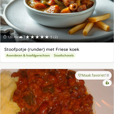
★★★★★
⏱ 120 min
👥 7
5 (2)
Stoofpotje (runder) met Friese koek
Avondeten & hoofdgerechten
Stoofschotels
Maak favoriet
18
👍