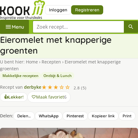
Inloggen
Registreren
Zoek een recept
Menu
Eieromelet met knapperige
groenten
U bent hier:
Home
›
Recepten
›
Eieromelet met knapperige
groenten
Makkelijke recepten
Ontbijt & Lunch
★★★☆☆
Recept van
derbyke
2.8 (5)
Maak favoriet
6
👍
Lekker!
Delen:
WhatsApp
Pinterest
Delen…
Kopieer link
Print