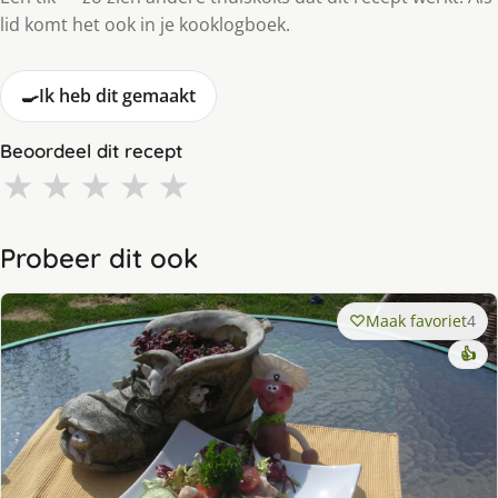
lid komt het ook in je kooklogboek.
🍳
Ik heb dit gemaakt
Beoordeel dit recept
★
★
★
★
★
Probeer dit ook
Maak favoriet
4
👍