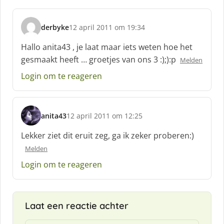
derbyke
12 april 2011 om 19:34
s
c
Hallo anita43 , je laat maar iets weten hoe het
h
gesmaakt heeft … groetjes van ons 3 :);):p
Melden
r
e
Login om te reageren
e
f
:
anita43
12 april 2011 om 12:25
s
c
Lekker ziet dit eruit zeg, ga ik zeker proberen:)
h
Melden
r
e
Login om te reageren
e
f
:
Laat een reactie achter