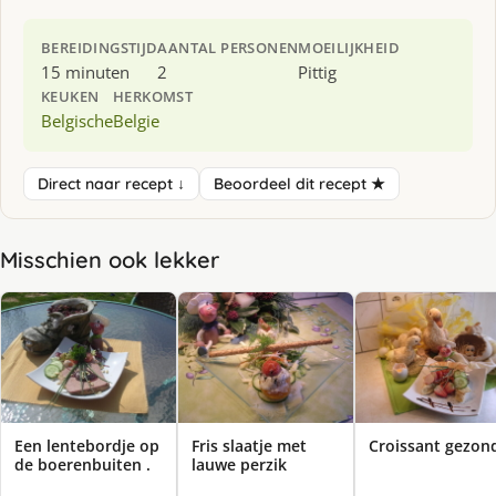
BEREIDINGSTIJD
AANTAL PERSONEN
MOEILIJKHEID
15 minuten
2
Pittig
KEUKEN
HERKOMST
Belgische
Belgie
Direct naar recept ↓
Beoordeel dit recept ★
Misschien ook lekker
Een lentebordje op
Fris slaatje met
Croissant gezon
de boerenbuiten .
lauwe perzik