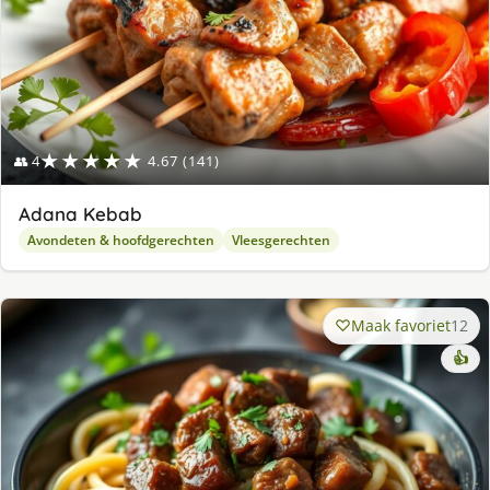
★★★★★
👥 4
4.67 (141)
Adana Kebab
Avondeten & hoofdgerechten
Vleesgerechten
Maak favoriet
12
👍