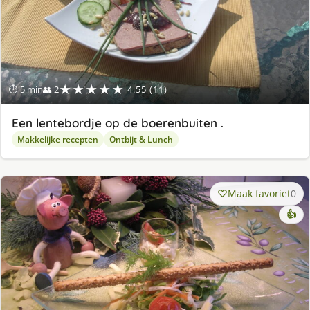
★★★★★
⏱ 5 min
👥 2
4.55 (11)
Een lentebordje op de boerenbuiten .
Makkelijke recepten
Ontbijt & Lunch
Maak favoriet
0
👍