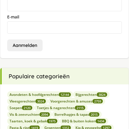
E-mail
Aanmelden
Populaire categorieën
Avondeten & hoofdgerechten
Bijgerechten
12144
3824
Vleesgerechten
Voorgerechten & amuses
3024
2759
Soepen
Toetjes & nagerechten
2120
2115
Vis & zeevruchten
Borrelhapjes & tapas
2094
2015
Taarten, koek & gebak
BBQ & buiten koken
1975
1434
Pasta & rijst
Groenten
Kip & gevogelte
1419
1312
1297