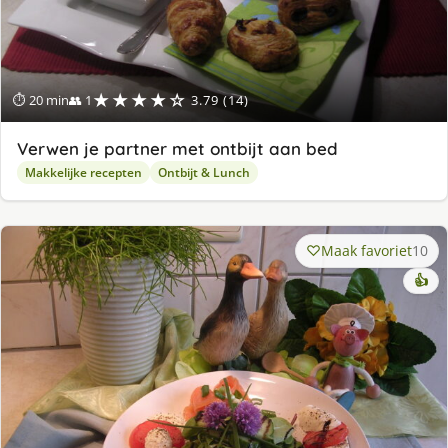
★★★★☆
⏱ 20 min
👥 1
3.79 (14)
Verwen je partner met ontbijt aan bed
Makkelijke recepten
Ontbijt & Lunch
Maak favoriet
10
👍