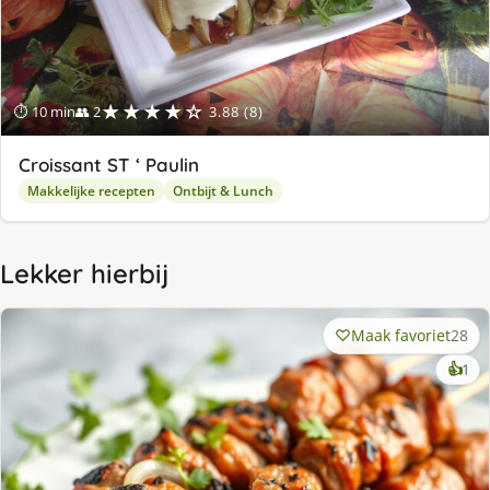
★★★★☆
⏱ 10 min
👥 2
3.88 (8)
Croissant ST ‘ Paulin
Makkelijke recepten
Ontbijt & Lunch
Lekker hierbij
Maak favoriet
28
ke
👍
1
lek
ge