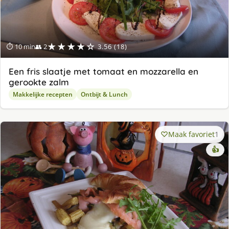
★★★★☆
⏱ 10 min
👥 2
3.56 (18)
Een fris slaatje met tomaat en mozzarella en
gerookte zalm
Makkelijke recepten
Ontbijt & Lunch
Maak favoriet
1
👍