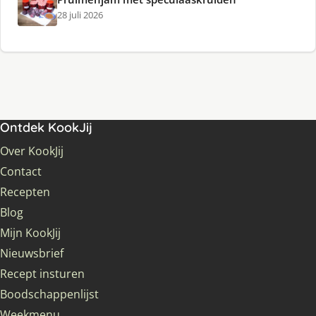
28 juli 2026
Ontdek KookJij
Over KookJij
Contact
Recepten
Blog
Mijn KookJij
Nieuwsbrief
Recept insturen
Boodschappenlijst
Weekmenu