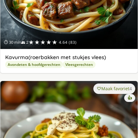
★★★★★
⏱ 30 min
👥 2
4.64 (83)
Kavurma(roerbakken met stukjes vlees)
Avondeten & hoofdgerechten
Vleesgerechten
Maak favoriet
4
👍