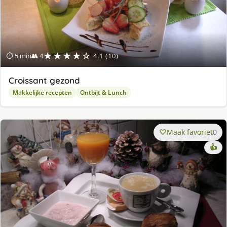
★★★★☆
⏱ 5 min
👥 4
4.1 (10)
Croissant gezond
Makkelijke recepten
Ontbijt & Lunch
Maak favoriet
0
👍