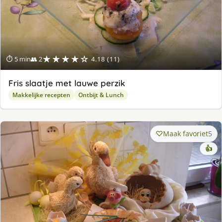
★★★★☆
⏱ 5 min
👥 2
4.18 (11)
Fris slaatje met lauwe perzik
Makkelijke recepten
Ontbijt & Lunch
Maak favoriet
5
👍