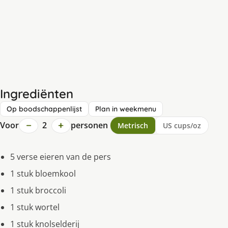
Ingrediënten
Op boodschappenlijst
Plan in weekmenu
−
+
Voor
2
personen
Metrisch
US cups/oz
5 verse eieren van de pers
1 stuk bloemkool
1 stuk broccoli
1 stuk wortel
1 stuk knolselderij