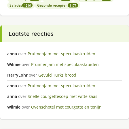
Salades
Gezonde recepten
1216
1177
Laatste reacties
anna
over
Pruimenjam met speculaaskruiden
Wilmie
over
Pruimenjam met speculaaskruiden
HarryLohr
over
Gevuld Turks brood
anna
over
Pruimenjam met speculaaskruiden
anna
over
Snelle courgettesoep met witte kaas
Wilmie
over
Ovenschotel met courgette en tonijn