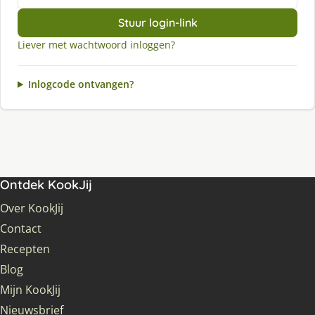
Stuur login-link
Liever met wachtwoord inloggen?
Inlogcode ontvangen?
Ontdek KookJij
Over KookJij
Contact
Recepten
Blog
Mijn KookJij
Nieuwsbrief