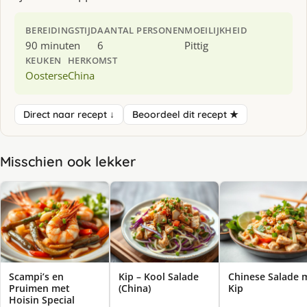
BEREIDINGSTIJD
AANTAL PERSONEN
MOEILIJKHEID
90 minuten
6
Pittig
KEUKEN
HERKOMST
Oosterse
China
Direct naar recept ↓
Beoordeel dit recept ★
Misschien ook lekker
Scampi’s en
Kip – Kool Salade
Chinese Salade 
Pruimen met
(China)
Kip
Hoisin Special