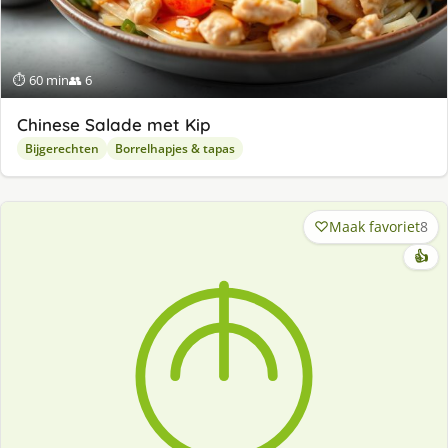
⏱ 60 min
👥 6
Chinese Salade met Kip
Bijgerechten
Borrelhapjes & tapas
Maak favoriet
8
👍