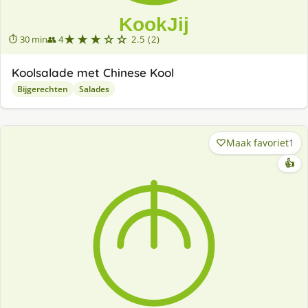
★★★☆☆
⏱ 30 min
👥 4
2.5 (2)
Koolsalade met Chinese Kool
Bijgerechten
Salades
Maak favoriet
1
👍