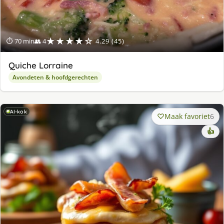
★★★★☆
⏱ 70 min
👥 4
4.29 (45)
Quiche Lorraine
Avondeten & hoofdgerechten
AI-kok
Maak favoriet
6
👍