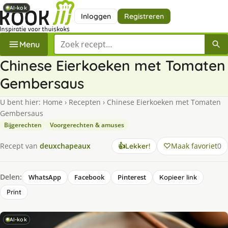
AI-kok
AI-kok
AI-kok
Inloggen
Registreren
Zoek een recept
Menu
Chinese Eierkoeken met Tomaten
Gembersaus
U bent hier:
Home
›
Recepten
›
Chinese Eierkoeken met Tomaten
Gembersaus
Bijgerechten
Voorgerechten & amuses
Maak favoriet
0
Recept van
deuxchapeaux
👍
Lekker!
Delen:
WhatsApp
Facebook
Pinterest
Kopieer link
Print
AI-kok