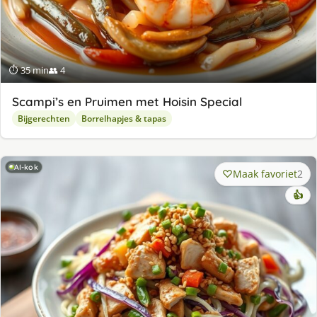
⏱ 35 min
👥 4
Scampi’s en Pruimen met Hoisin Special
Bijgerechten
Borrelhapjes & tapas
AI-kok
Maak favoriet
2
👍