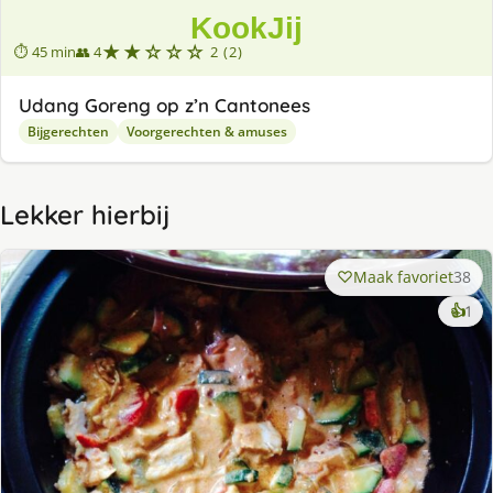
★★☆☆☆
⏱ 45 min
👥 4
2 (2)
Udang Goreng op z’n Cantonees
Bijgerechten
Voorgerechten & amuses
Lekker hierbij
Maak favoriet
38
ke
👍
1
lek
ge