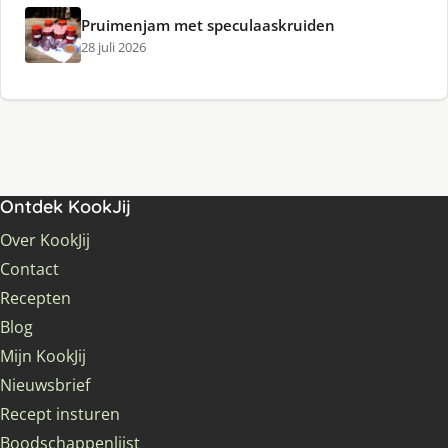
Pruimenjam met speculaaskruiden
28 juli 2026
Ontdek KookJij
Over KookJij
Contact
Recepten
Blog
Mijn KookJij
Nieuwsbrief
Recept insturen
Boodschappenlijst