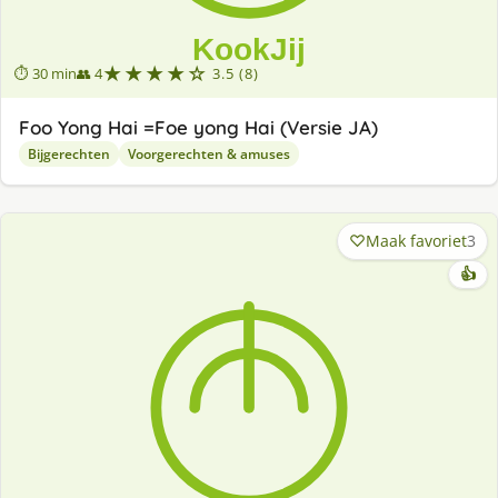
★★★★☆
⏱ 30 min
👥 4
3.5 (8)
Foo Yong Hai =Foe yong Hai (Versie JA)
Bijgerechten
Voorgerechten & amuses
Maak favoriet
3
👍