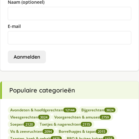
Naam (optioneel)
E-mail
Aanmelden
Populaire categorieën
Avondeten & hoofdgerechten
Bijgerechten
12144
3824
Vleesgerechten
Voorgerechten & amuses
3024
2759
Soepen
Toetjes & nagerechten
2120
2115
Vis & zeevruchten
Borrelhapjes & tapas
2094
2015
Taarten, koek & gebak
BBQ & buiten koken
1975
1434