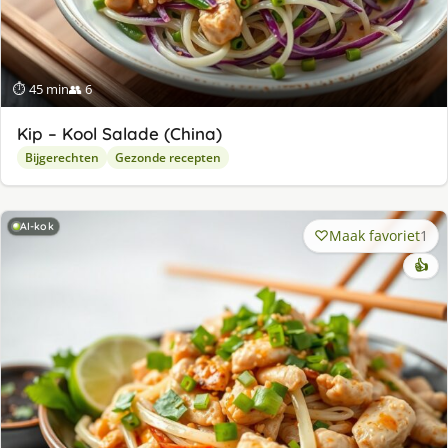
⏱ 45 min
👥 6
Kip – Kool Salade (China)
Bijgerechten
Gezonde recepten
AI-kok
Maak favoriet
1
👍