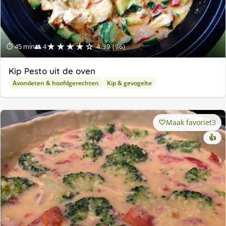
★★★★☆
⏱ 45 min
👥 4
4.39 (96)
Kip Pesto uit de oven
Avondeten & hoofdgerechten
Kip & gevogelte
Maak favoriet
3
👍