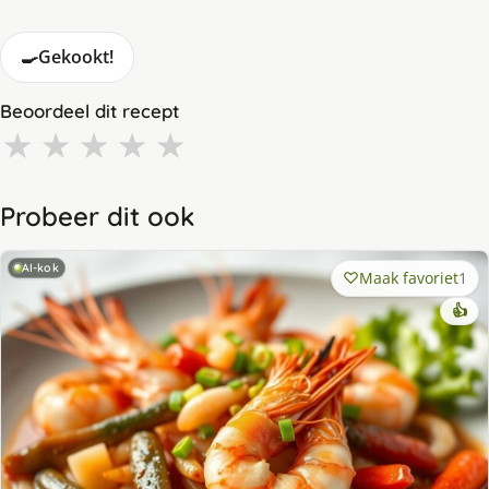
🍳
Gekookt!
Beoordeel dit recept
★
★
★
★
★
Probeer dit ook
AI-kok
Maak favoriet
1
👍