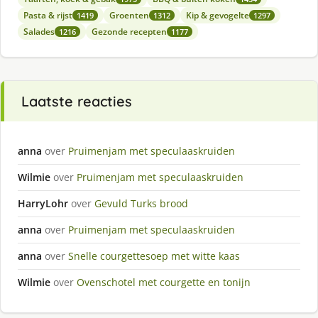
Pasta & rijst
Groenten
Kip & gevogelte
1419
1312
1297
Salades
Gezonde recepten
1216
1177
Laatste reacties
anna
over
Pruimenjam met speculaaskruiden
Wilmie
over
Pruimenjam met speculaaskruiden
HarryLohr
over
Gevuld Turks brood
anna
over
Pruimenjam met speculaaskruiden
anna
over
Snelle courgettesoep met witte kaas
Wilmie
over
Ovenschotel met courgette en tonijn