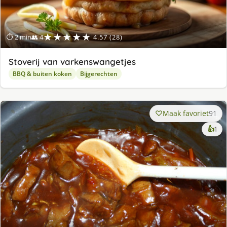
★★★★★
⏱ 2 min
👥 4
4.57 (28)
Stoverij van varkenswangetjes
BBQ & buiten koken
Bijgerechten
Maak favoriet
91
ke
👍
1
lek
ge