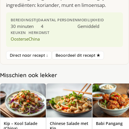
ingrediënten: koriander, munt en limoensap.
BEREIDINGSTIJD
AANTAL PERSONEN
MOEILIJKHEID
30 minuten
4
Gemiddeld
KEUKEN
HERKOMST
Oosterse
China
Direct naar recept ↓
Beoordeel dit recept ★
Misschien ook lekker
Kip – Kool Salade
Chinese Salade met
Babi Pangang
(China)
Kip