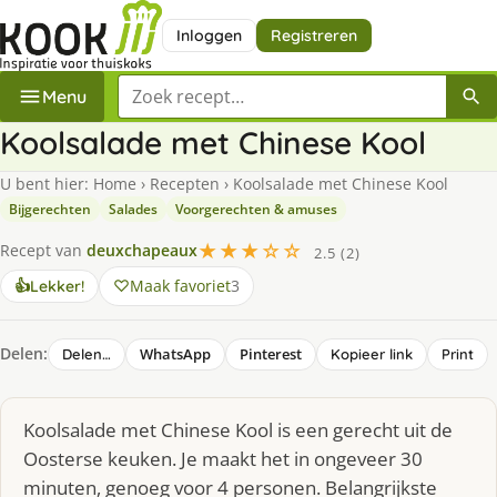
Inloggen
Registreren
Zoek een recept
Menu
Koolsalade met Chinese Kool
U bent hier:
Home
›
Recepten
›
Koolsalade met Chinese Kool
Bijgerechten
Salades
Voorgerechten & amuses
★★★☆☆
Recept van
deuxchapeaux
2.5 (2)
Maak favoriet
3
👍
Lekker!
Delen:
WhatsApp
Pinterest
Delen…
Kopieer link
Print
Koolsalade met Chinese Kool is een gerecht uit de
Oosterse keuken. Je maakt het in ongeveer 30
minuten, genoeg voor 4 personen. Belangrijkste