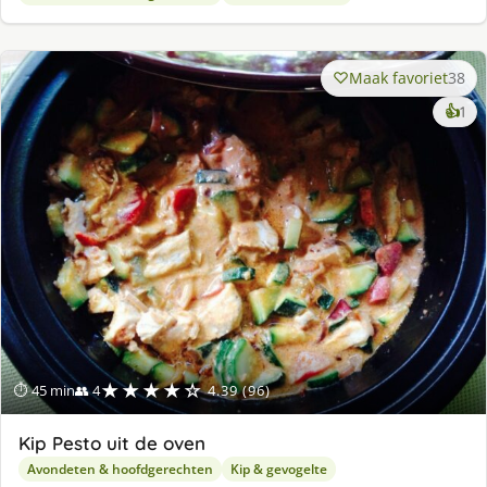
Maak favoriet
38
ke
👍
1
lek
ge
★★★★☆
⏱ 45 min
👥 4
4.39 (96)
Kip Pesto uit de oven
Avondeten & hoofdgerechten
Kip & gevogelte