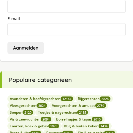
E-mail
Aanmelden
Populaire categorieën
Avondeten & hoofdgerechten
Bijgerechten
12144
3824
Vleesgerechten
Voorgerechten & amuses
3024
2759
Soepen
Toetjes & nagerechten
2120
2115
Vis & zeevruchten
Borrelhapjes & tapas
2094
2015
Taarten, koek & gebak
BBQ & buiten koken
1975
1434
Pasta & rijst
Groenten
Kip & gevogelte
1419
1312
1297