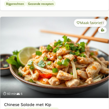
Bijgerechten
Gezonde recepten
Maak favoriet
1
👍
⏱ 60 min
👥 6
Chinese Salade met Kip