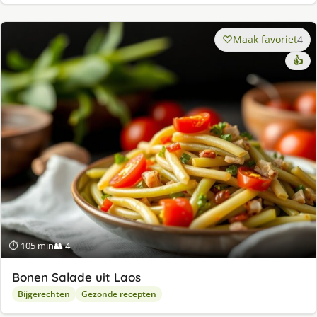
Maak favoriet
4
👍
⏱ 105 min
👥 4
Bonen Salade uit Laos
Bijgerechten
Gezonde recepten