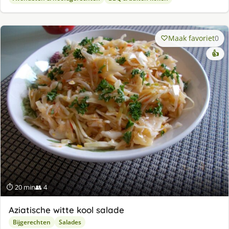
Maak favoriet
0
👍
⏱ 20 min
👥 4
Aziatische witte kool salade
Bijgerechten
Salades