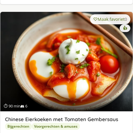
Maak favoriet
0
👍
⏱ 90 min
👥 6
Chinese Eierkoeken met Tomaten Gembersaus
Bijgerechten
Voorgerechten & amuses