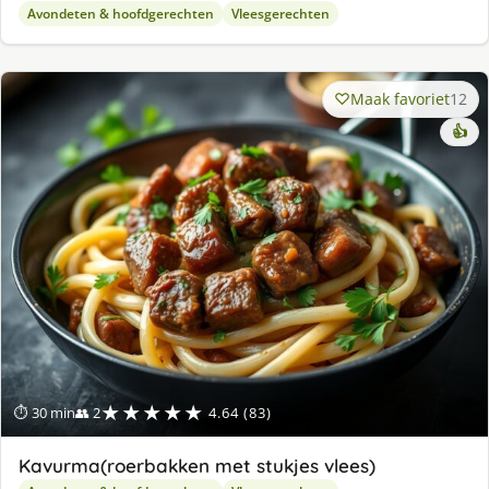
Avondeten & hoofdgerechten
Vleesgerechten
Maak favoriet
12
👍
★★★★★
⏱ 30 min
👥 2
4.64 (83)
Kavurma(roerbakken met stukjes vlees)