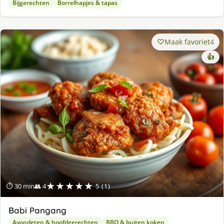
Bijgerechten
Borrelhapjes & tapas
Maak favoriet
4
👍
★★★★★
⏱ 30 min
👥 4
5 (1)
Babi Pangang
Avondeten & hoofdgerechten
BBQ & buiten koken