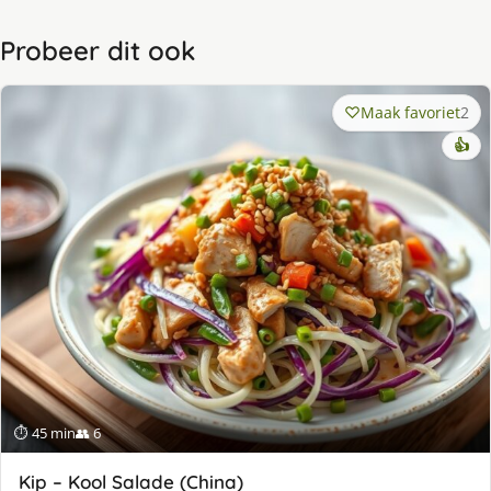
Probeer dit ook
Maak favoriet
2
👍
⏱ 45 min
👥 6
Kip – Kool Salade (China)