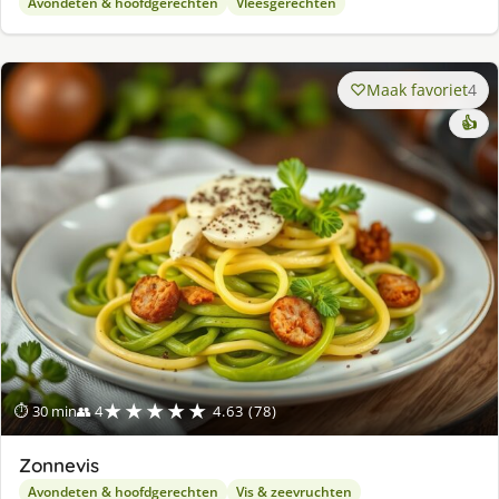
Avondeten & hoofdgerechten
Vleesgerechten
Maak favoriet
4
👍
★★★★★
⏱ 30 min
👥 4
4.63 (78)
Zonnevis
Avondeten & hoofdgerechten
Vis & zeevruchten