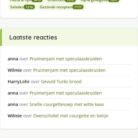
Salades
Gezonde recepten
1216
1177
Laatste reacties
anna
over
Pruimenjam met speculaaskruiden
Wilmie
over
Pruimenjam met speculaaskruiden
HarryLohr
over
Gevuld Turks brood
anna
over
Pruimenjam met speculaaskruiden
anna
over
Snelle courgettesoep met witte kaas
Wilmie
over
Ovenschotel met courgette en tonijn