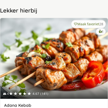
Lekker hierbij
Maak favoriet
28
ke
👍
1
lek
ge
★★★★★
👥 4
4.67 (141)
Adana Kebab