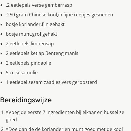
.2 eetlepels verse gemberrasp
.250 gram Chinese kool,in fijne reepjes gesneden
bosje koriander,fijn gehakt
bosje munt,grof gehakt
2 eetlepels limoensap
2 eetlepels ketjap Benteng manis
2 eetlepels pindaolie
5 cc sesamolie
1 eetlepel sesam zaadjes,vers geroosterd
Bereidingswijze
*Voeg de eerste 7 ingredienten bij elkaar en hussel ze
goed
*Doe dan de de koriander en munt goed met de kool