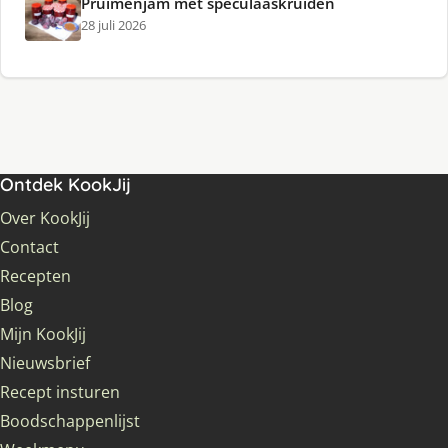
Pruimenjam met speculaaskruiden
28 juli 2026
Ontdek KookJij
Over KookJij
Contact
Recepten
Blog
Mijn KookJij
Nieuwsbrief
Recept insturen
Boodschappenlijst