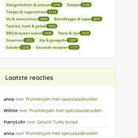
Voorgerechten & amuses
Soepen
2759
2120
Toetjes & nagerechten
2115
Vis & zeevruchten
Borrelhapjes & tapas
2094
2015
Taarten, koek & gebak
1975
BBQ & buiten koken
Pasta & rijst
1434
1419
Groenten
Kip & gevogelte
1312
1297
Salades
Gezonde recepten
1216
1177
Laatste reacties
anna
over
Pruimenjam met speculaaskruiden
Wilmie
over
Pruimenjam met speculaaskruiden
HarryLohr
over
Gevuld Turks brood
anna
over
Pruimenjam met speculaaskruiden