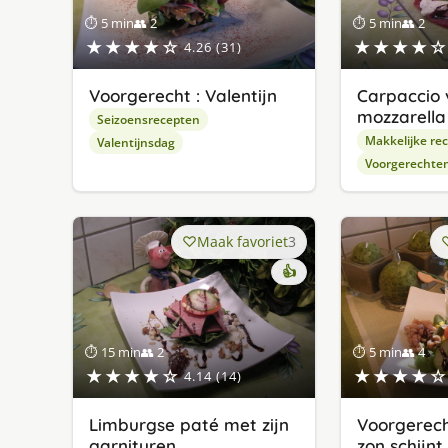
⏱ 5 min
👥 2
⏱ 5 min
👥 2
★★★★☆
★★★★☆
4.26 (31)
Voorgerecht : Valentijn
Carpaccio 
mozzarella
Seizoensrecepten
Makkelijke re
Valentijnsdag
Voorgerechte
Maak favoriet
3
👍
⏱ 15 min
👥 2
⏱ 5 min
👥 4
★★★★☆
★★★★☆
4.14 (14)
Limburgse paté met zijn
Voorgerecht
garnituren
zon schijnt