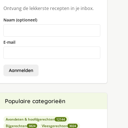
Ontvang de lekkerste recepten in je inbox.
Naam (optioneel)
E-mail
Aanmelden
Populaire categorieën
Avondeten & hoofdgerechten
12144
Bijgerechten
Vleesgerechten
3824
3024