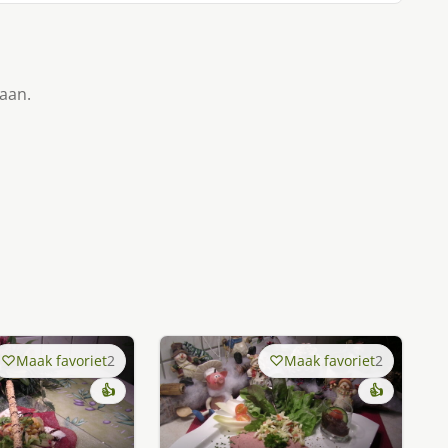
taan.
Maak favoriet
2
Maak favoriet
2
👍
👍