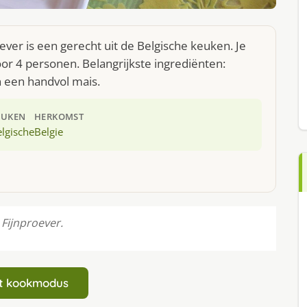
er is een gerecht uit de Belgische keuken. Je
r 4 personen. Belangrijkste ingrediënten:
n een handvol mais.
EUKEN
HERKOMST
lgische
Belgie
Fijnproever.
art kookmodus