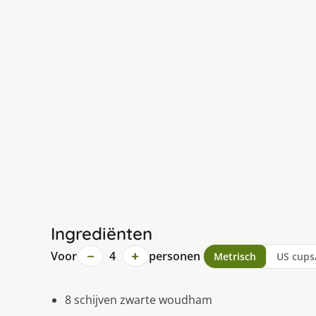
Ingrediënten
−
+
Voor
4
personen
Metrisch
US cups
8 schijven zwarte woudham