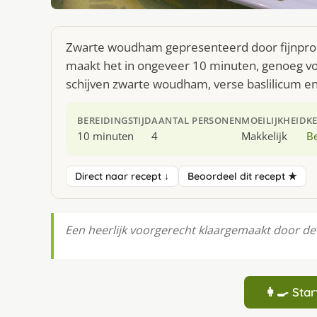
Zwarte woudham gepresenteerd door fijnproev
maakt het in ongeveer 10 minuten, genoeg voo
schijven zwarte woudham, verse baslilicum e
BEREIDINGSTIJD
AANTAL PERSONEN
MOEILIJKHEID
K
10 minuten
4
Makkelijk
Be
Direct naar recept ↓
Beoordeel dit recept ★
Een heerlijk voorgerecht klaargemaakt door de 
👩‍🍳 St