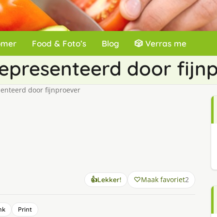
omer
Food & Foto’s
Blog
🎲 Verras me
presenteerd door fijn
nteerd door fijnproever
Maak favoriet
2
👍
Lekker!
nk
Print