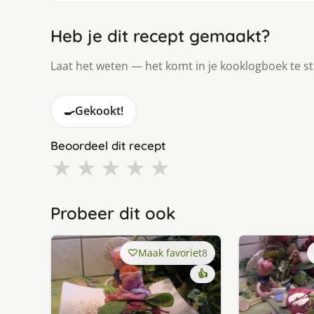
Heb je dit recept gemaakt?
Laat het weten — het komt in je kooklogboek te s
🍳
Gekookt!
Beoordeel dit recept
★
★
★
★
★
Probeer dit ook
Maak favoriet
8
👍