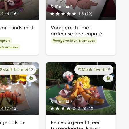
⏱ 10 min
👥 2
★★★★★
4.44 (16)
4.6 (10)
van runds met
Voorgerecht met
ardeense boerenpaté
cepten
Voorgerechten & amuses
n & amuses
Maak favoriet
12
Maak favoriet
5
👍
👍
⏱ 10 min
👥 2
★★★★☆
4.17 (12)
3.78 (18)
je : als de
Een voorgerecht, een
tussendoortje, kiezen