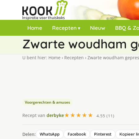
Home
Recepten
Nieuw
BBQ & Z
Zwarte woudham ge
U bent hier:
Home
›
Recepten
›
Zwarte woudham geprese
Voorgerechten & amuses
★★★★★
Recept van
derbyke
4.55 (11)
Delen:
WhatsApp
Facebook
Pinterest
Kopieer li