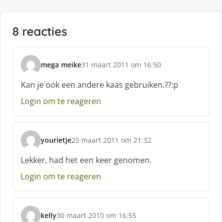
8 reacties
mega meike
31 maart 2011 om 16:50
s
c
Kan je ook een andere kaas gebruiken.??:p
h
Login om te reageren
r
e
e
f
yourietje
25 maart 2011 om 21:32
:
s
c
Lekker, had het een keer genomen.
h
Login om te reageren
r
e
e
f
kelly
30 maart 2010 om 16:55
:
s