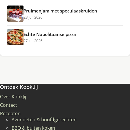
Pruimenjam met speculaaskruiden
28 juli 2026
Echte Napolitaanse pizza
27 juli 2026
Ontdek KookJij
Over KookJij
Contact
Recepten
Avondeten & hoofdgerechten
BBQ & buiten koken