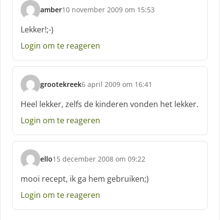
amber
10 november 2009 om 15:53
s
c
Lekker!;-)
h
Login om te reageren
r
e
e
f
grootekreek
6 april 2009 om 16:41
:
s
c
Heel lekker, zelfs de kinderen vonden het lekker.
h
Login om te reageren
r
e
e
f
ello
15 december 2008 om 09:22
:
s
c
mooi recept, ik ga hem gebruiken;)
h
Login om te reageren
r
e
e