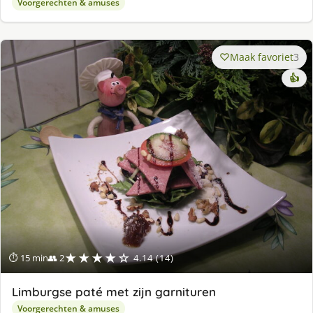
Voorgerechten & amuses
Maak favoriet
3
👍
★★★★☆
⏱ 15 min
👥 2
4.14 (14)
Limburgse paté met zijn garnituren
Voorgerechten & amuses