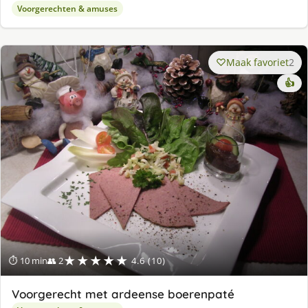
Voorgerechten & amuses
Maak favoriet
2
👍
★★★★★
⏱ 10 min
👥 2
4.6 (10)
Voorgerecht met ardeense boerenpaté