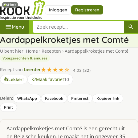
AI-kok
Inloggen
Registreren
Zoek een recept
Menu
Aardappelkroketjes met Comté
U bent hier:
Home
›
Recepten
›
Aardappelkroketjes met Comté
Voorgerechten & amuses
★★★★☆
Recept van
beerder
4.03 (32)
Maak favoriet
10
👍
Lekker!
Delen:
WhatsApp
Facebook
Pinterest
Kopieer link
Print
Aardappelkroketjes met Comté is een gerecht uit
de Belgische keuken. Je maakt het in ongeveer 35