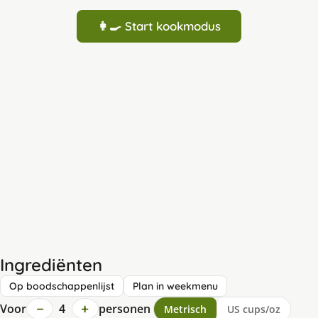
👩‍🍳 Start kookmodus
Ingrediënten
Op boodschappenlijst
Plan in weekmenu
−
+
Voor
4
personen
Metrisch
US cups/oz