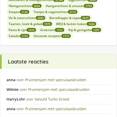
Vleesgerechten
Voorgerechten & amuses
3024
2759
Soepen
Toetjes & nagerechten
2120
2115
Vis & zeevruchten
Borrelhapjes & tapas
2095
2015
Taarten, koek & gebak
BBQ & buiten koken
1975
1434
Pasta & rijst
Groenten
Kip & gevogelte
1419
1312
1297
Salades
Gezonde recepten
1216
1177
Laatste reacties
anna
over
Pruimenjam met speculaaskruiden
Wilmie
over
Pruimenjam met speculaaskruiden
HarryLohr
over
Gevuld Turks brood
anna
over
Pruimenjam met speculaaskruiden