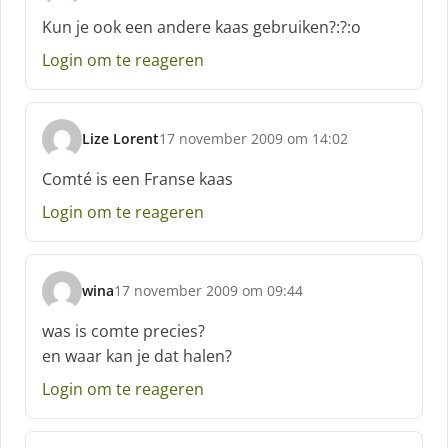
c
Kun je ook een andere kaas gebruiken?:?:o
h
Login om te reageren
r
e
e
f
Lize Lorent
17 november 2009 om 14:02
:
s
c
Comté is een Franse kaas
h
Login om te reageren
r
e
e
f
wina
17 november 2009 om 09:44
:
s
c
was is comte precies?
h
en waar kan je dat halen?
r
e
Login om te reageren
e
f
: