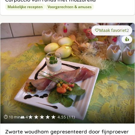
Makkelijke recepten
Voorgerechten & amuses
Maak favoriet
2
👍
★★★★★
⏱ 10 min
👥 4
4.55 (11)
Zwarte woudham gepresenteerd door fijnproever