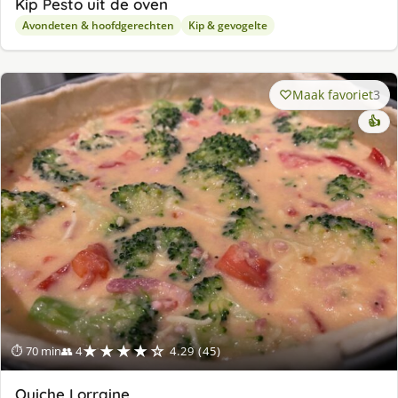
Kip Pesto uit de oven
Avondeten & hoofdgerechten
Kip & gevogelte
Maak favoriet
3
👍
★★★★☆
⏱ 70 min
👥 4
4.29 (45)
Quiche Lorraine