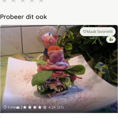
Probeer dit ook
Maak favoriet
8
👍
★★★★☆
⏱ 5 min
👥 2
4.26 (31)