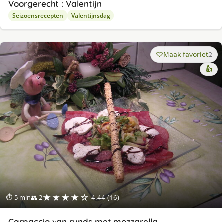
Voorgerecht : Valentijn
Seizoensrecepten
Valentijnsdag
Maak favoriet
2
👍
★★★★☆
⏱ 5 min
👥 2
4.44 (16)
Carpaccio van runds met mozzarella