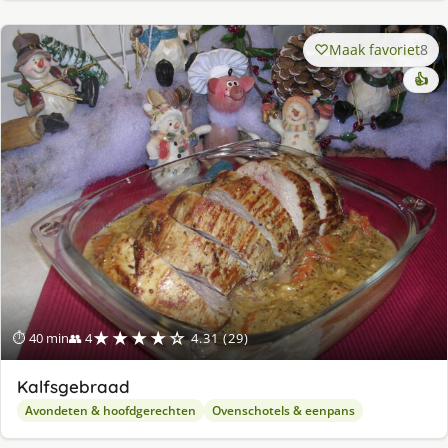
Maak favoriet
8
👍
★★★★☆
⏱ 40 min
👥 4
4.31 (29)
Kalfsgebraad
Avondeten & hoofdgerechten
Ovenschotels & eenpans