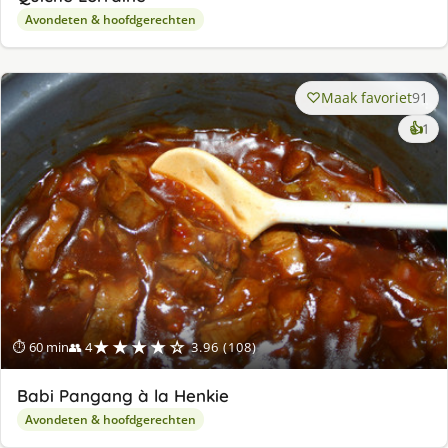
Avondeten & hoofdgerechten
Maak favoriet
91
ke
👍
1
lek
ge
★★★★☆
⏱ 60 min
👥 4
3.96 (108)
Babi Pangang à la Henkie
Avondeten & hoofdgerechten