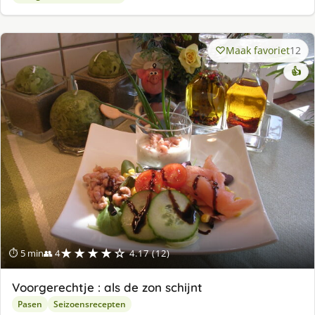
Maak favoriet
12
👍
★★★★☆
⏱ 5 min
👥 4
4.17 (12)
Voorgerechtje : als de zon schijnt
Pasen
Seizoensrecepten