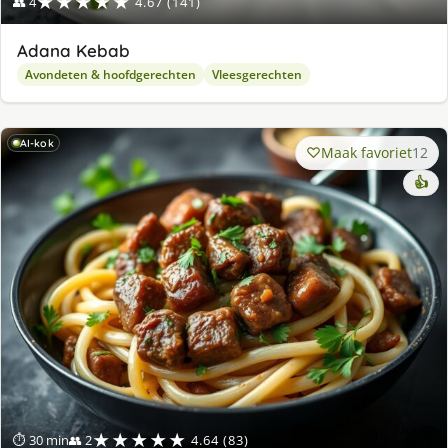
★★★★★
👥 4
4.67 (141)
Adana Kebab
Avondeten & hoofdgerechten
Vleesgerechten
AI-kok
Maak favoriet
12
👍
★★★★★
⏱ 30 min
👥 2
4.64 (83)