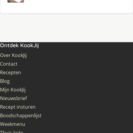
Ontdek KookJij
Over KookJij
Contact
Recepten
Blog
Mijn KookJij
Nieuwsbrief
Recept insturen
Boodschappenlijst
Weekmenu
Thuis koks