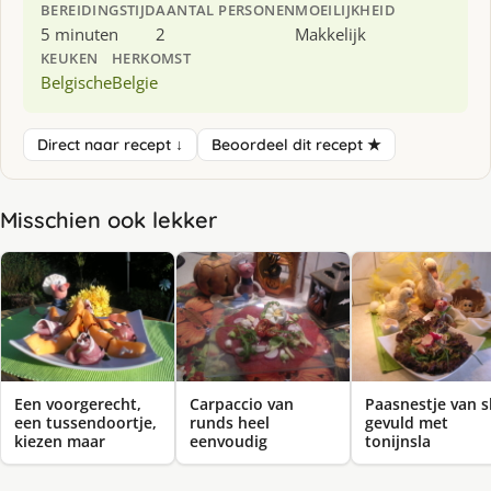
BEREIDINGSTIJD
AANTAL PERSONEN
MOEILIJKHEID
5 minuten
2
Makkelijk
KEUKEN
HERKOMST
Belgische
Belgie
Direct naar recept ↓
Beoordeel dit recept ★
Misschien ook lekker
Een voorgerecht,
Carpaccio van
Paasnestje van s
een tussendoortje,
runds heel
gevuld met
kiezen maar
eenvoudig
tonijnsla