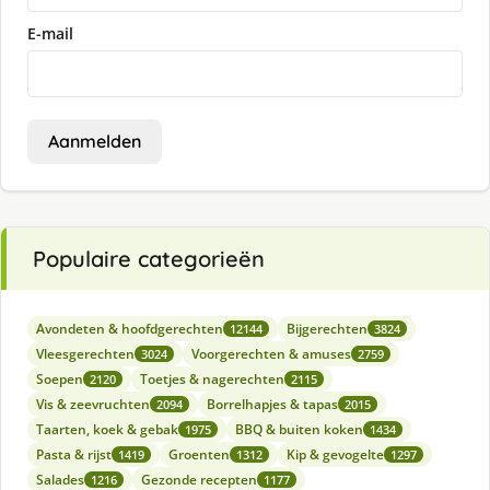
E-mail
Aanmelden
Populaire categorieën
Avondeten & hoofdgerechten
Bijgerechten
12144
3824
Vleesgerechten
Voorgerechten & amuses
3024
2759
Soepen
Toetjes & nagerechten
2120
2115
Vis & zeevruchten
Borrelhapjes & tapas
2094
2015
Taarten, koek & gebak
BBQ & buiten koken
1975
1434
Pasta & rijst
Groenten
Kip & gevogelte
1419
1312
1297
Salades
Gezonde recepten
1216
1177