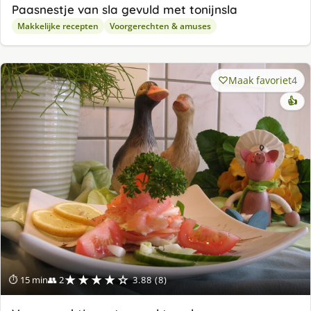
Paasnestje van sla gevuld met tonijnsla
Makkelijke recepten
Voorgerechten & amuses
Maak favoriet
4
👍
★★★★☆
⏱ 15 min
👥 2
3.88 (8)