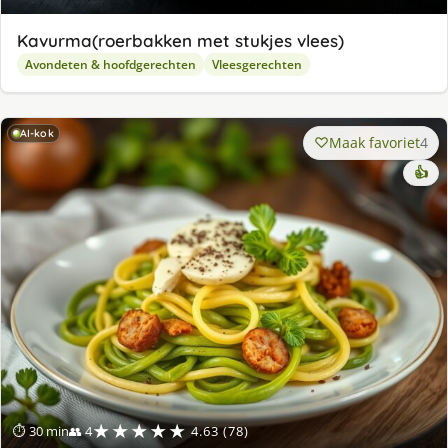
Kavurma(roerbakken met stukjes vlees)
Avondeten & hoofdgerechten
Vleesgerechten
AI-kok
Maak favoriet
4
👍
★★★★★
⏱ 30 min
👥 4
4.63 (78)