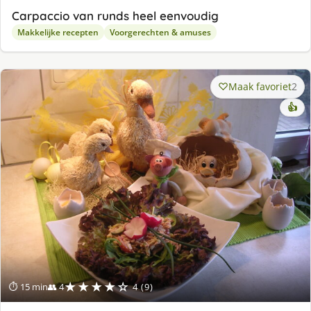
Carpaccio van runds heel eenvoudig
Makkelijke recepten
Voorgerechten & amuses
Maak favoriet
2
👍
★★★★☆
⏱ 15 min
👥 4
4 (9)