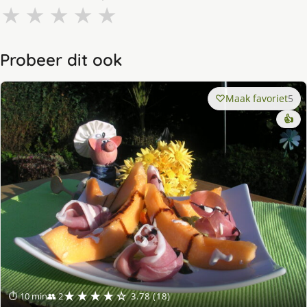
★
★
★
★
★
Probeer dit ook
Maak favoriet
5
👍
★★★★☆
⏱ 10 min
👥 2
3.78 (18)