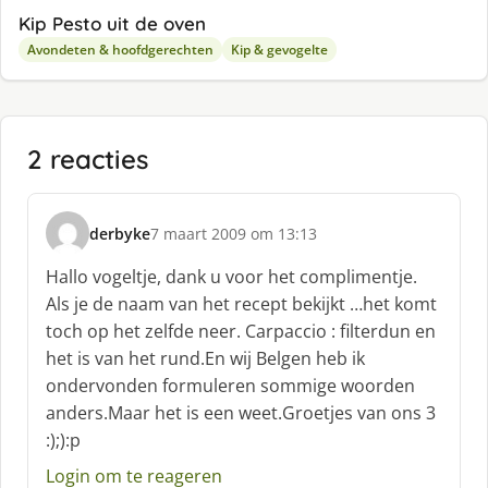
Kip Pesto uit de oven
Avondeten & hoofdgerechten
Kip & gevogelte
2 reacties
derbyke
7 maart 2009 om 13:13
s
c
Hallo vogeltje, dank u voor het complimentje.
h
Als je de naam van het recept bekijkt …het komt
r
toch op het zelfde neer. Carpaccio : filterdun en
e
het is van het rund.En wij Belgen heb ik
e
f
ondervonden formuleren sommige woorden
:
anders.Maar het is een weet.Groetjes van ons 3
:);):p
Login om te reageren