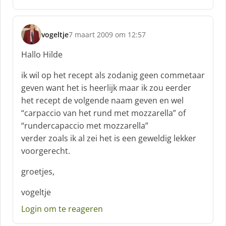
vogeltje
7 maart 2009 om 12:57
s
c
Hallo Hilde
h
r
ik wil op het recept als zodanig geen commetaar
e
geven want het is heerlijk maar ik zou eerder
e
het recept de volgende naam geven en wel
f
“carpaccio van het rund met mozzarella” of
:
“rundercapaccio met mozzarella”
verder zoals ik al zei het is een geweldig lekker
voorgerecht.
groetjes,
vogeltje
Login om te reageren