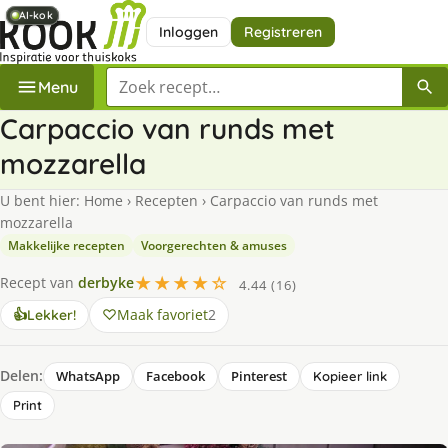
AI-kok
AI-kok
AI-kok
Inloggen
Registreren
Zoek een recept
Menu
Carpaccio van runds met
mozzarella
U bent hier:
Home
›
Recepten
›
Carpaccio van runds met
mozzarella
Makkelijke recepten
Voorgerechten & amuses
★★★★☆
Recept van
derbyke
4.44 (16)
Maak favoriet
2
👍
Lekker!
Delen:
WhatsApp
Facebook
Pinterest
Kopieer link
Print