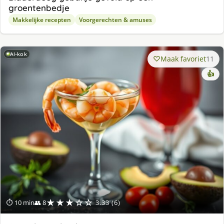
groentenbedje
Makkelijke recepten
Voorgerechten & amuses
AI-kok
Maak favoriet
11
👍
★★★☆☆
⏱ 10 min
👥 8
3.33 (6)