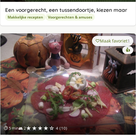
Een voorgerecht, een tussendoortje, kiezen maar
Makkelijke recepten
Voorgerechten & amuses
Maak favoriet
1
👍
★★★★☆
⏱ 5 min
👥 2
4 (10)