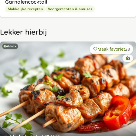
Garnalencocktail
Makkelijke recepten
Voorgerechten & amuses
Lekker hierbij
AI-kok
Maak favoriet
28
👍