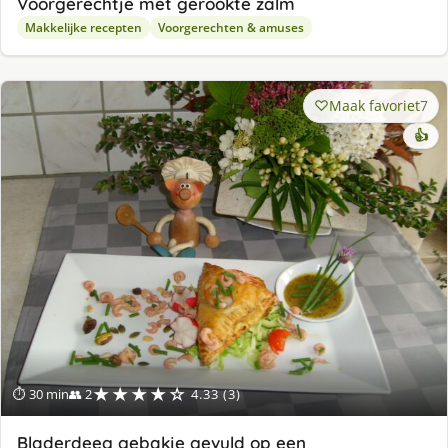
Voorgerechtje met gerookte zalm
Makkelijke recepten
Voorgerechten & amuses
Maak favoriet
7
👍
★★★★☆
⏱ 30 min
👥 2
4.33 (3)
Bladerdeeg gebakje gevuld op een