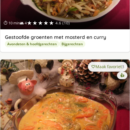
★★★★★
⏱ 10 min
👥 4
4.6 (10)
Gestoofde groenten met mosterd en curry
Avondeten & hoofdgerechten
Bijgerechten
Maak favoriet
3
👍