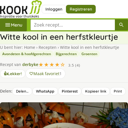
Inloggen
Registreren
Zoek een recept
Menu
Witte kool in een herfstkleurtje
U bent hier:
Home
›
Recepten
›
Witte kool in een herfstkleurtje
Avondeten & hoofdgerechten
Bijgerechten
Groenten
★★★★☆
Recept van
derbyke
3.5 (4)
Maak favoriet
1
👍
Lekker!
Delen:
WhatsApp
Pinterest
Delen…
Kopieer link
Print