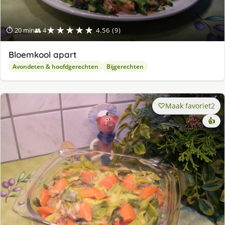
★★★★★
⏱ 20 min
👥 4
4.56 (9)
Bloemkool apart
Avondeten & hoofdgerechten
Bijgerechten
Maak favoriet
2
👍