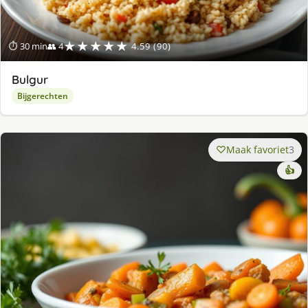
★★★★★
⏱ 30 min
👥 4
4.59 (90)
Bulgur
Bijgerechten
Maak favoriet
3
👍