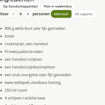
Op boodschappenlijst
Plan in weekmenu
−
+
Voor
4
personen
Metrisch
US cups/oz
800 g witte kool zeer fijn gesneden
boter
rozemarijn, een handvol
Provençaalse kruiden
een handvol rozijnen
een handvol pijnboompitten
een stuk courgette zeer fijn gesneden
twee eetlepels vloeibare honing
250 ml room
4 schijven raclette kaas