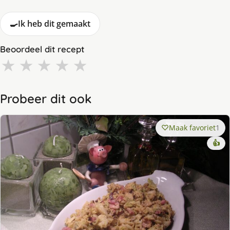
🍳
Ik heb dit gemaakt
Beoordeel dit recept
★
★
★
★
★
Probeer dit ook
Maak favoriet
1
👍