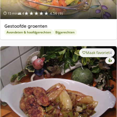
★★★★★
⏱ 15 min
👥 4
4.56 (9)
Gestoofde groenten
Avondeten & hoofdgerechten
Bijgerechten
Maak favoriet
4
👍