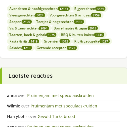
Avondeten & hoofdgerechten
Bijgerechten
12144
3824
Vleesgerechten
Voorgerechten & amuses
3024
2759
Soepen
Toetjes & nagerechten
2120
2115
Vis & zeevruchten
Borrelhapjes & tapas
2094
2015
Taarten, koek & gebak
BBQ & buiten koken
1975
1434
Pasta & rijst
Groenten
Kip & gevogelte
1419
1312
1297
Salades
Gezonde recepten
1216
1177
Laatste reacties
anna
over
Pruimenjam met speculaaskruiden
Wilmie
over
Pruimenjam met speculaaskruiden
HarryLohr
over
Gevuld Turks brood
anna
over
Pruimenjam met speculaaskruiden