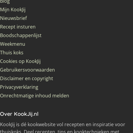
Blog
Mijn KookJij
Nieuwsbrief
Recept insturen
Boodschappenlijst
Weekmenu
Thuis koks
Cookies op KookJij
Gebruikersvoorwaarden
Disclaimer en copyright
Privacyverklaring
Onrechtmatige inhoud melden
Over KookJij.nl
KookJij is dé kookwebsite vol recepten en inspiratie voor
thuiskoks. Deel recepten, tips en kooktechnieken met