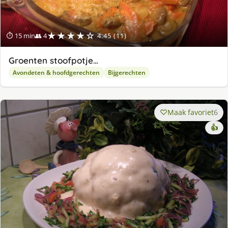
★★★★☆
⏱ 15 min
👥 4
4.45 (11)
Groenten stoofpotje…
Avondeten & hoofdgerechten
Bijgerechten
Maak favoriet
6
👍