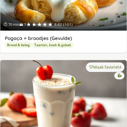
★★★★★
⏱ 70 min
👥 1
4.62 (101)
Pogaça = broodjes (Gevulde)
Brood & beleg
Taarten, koek & gebak
Maak favoriet
4
👍