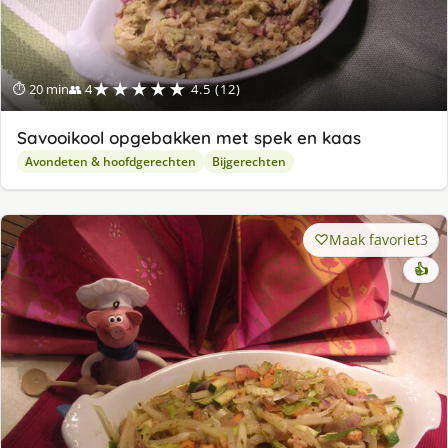
★★★★★
⏱ 20 min
👥 4
4.5 (12)
Savooikool opgebakken met spek en kaas
Avondeten & hoofdgerechten
Bijgerechten
Maak favoriet
3
👍