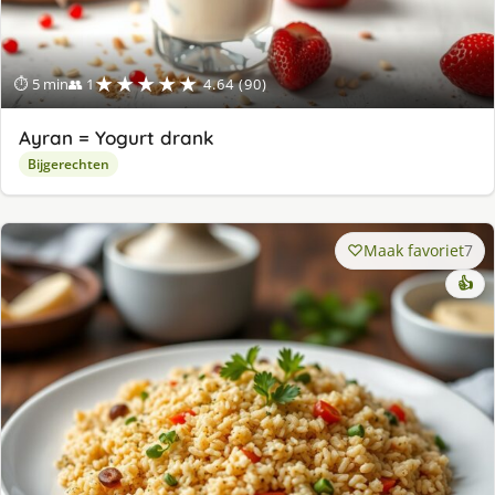
★★★★★
⏱ 5 min
👥 1
4.64 (90)
Ayran = Yogurt drank
Bijgerechten
Maak favoriet
7
👍