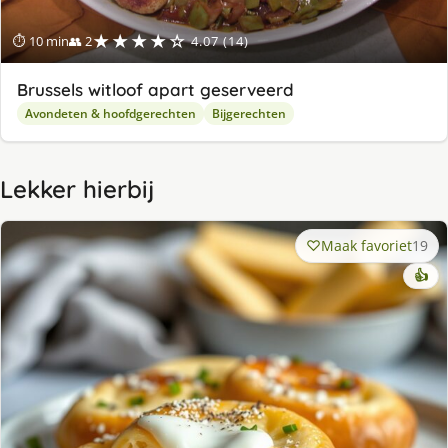
★★★★☆
⏱ 10 min
👥 2
4.07 (14)
Brussels witloof apart geserveerd
Avondeten & hoofdgerechten
Bijgerechten
Lekker hierbij
Maak favoriet
19
👍