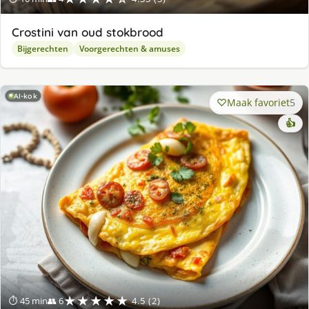
Crostini van oud stokbrood
Bijgerechten
Voorgerechten & amuses
AI-kok
Maak favoriet
5
👍
★★★★★
⏱ 45 min
👥 6
4.5 (2)