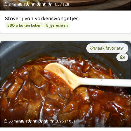
★★★★★
⏱ 2 min
👥 4
4.57 (28)
Stoverij van varkenswangetjes
BBQ & buiten koken
Bijgerechten
Maak favoriet
91
ke
👍
1
lek
ge
★★★★☆
⏱ 60 min
👥 4
3.96 (108)