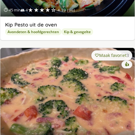
★★★★☆
⏱ 45 min
👥 4
4.39 (96)
Kip Pesto uit de oven
Avondeten & hoofdgerechten
Kip & gevogelte
Maak favoriet
3
👍