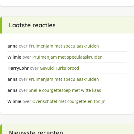
Laatste reacties
anna
over
Pruimenjam met speculaaskruiden
Wilmie
over
Pruimenjam met speculaaskruiden
HarryLohr
over
Gevuld Turks brood
anna
over
Pruimenjam met speculaaskruiden
anna
over
Snelle courgettesoep met witte kaas
Wilmie
over
Ovenschotel met courgette en tonijn
Nieuwste recepten