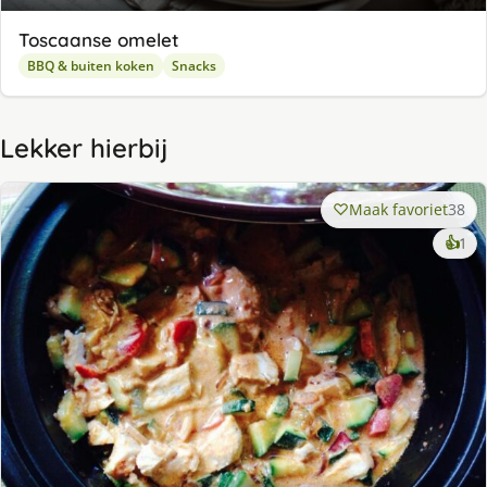
Toscaanse omelet
BBQ & buiten koken
Snacks
Lekker hierbij
Maak favoriet
38
ke
👍
1
lek
ge