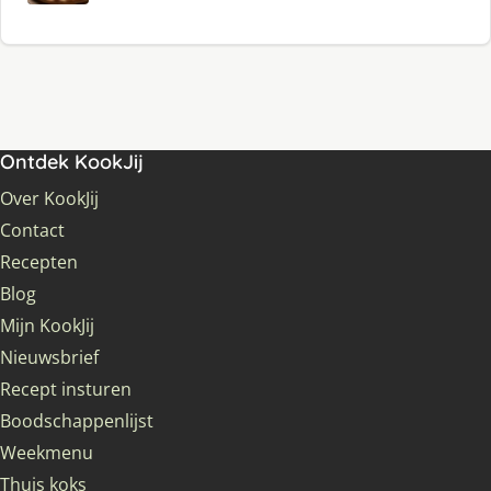
Ontdek KookJij
Over KookJij
Contact
Recepten
Blog
Mijn KookJij
Nieuwsbrief
Recept insturen
Boodschappenlijst
Weekmenu
Thuis koks