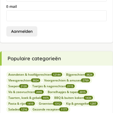
E-mail
Aanmelden
Populaire categorieën
Avondeten & hoofdgerechten
Bijgerechten
12144
3824
Vleesgerechten
Voorgerechten & amuses
3024
2759
Soepen
Toetjes & nagerechten
2120
2115
Vis & zeevruchten
Borrelhapjes & tapas
2095
2015
Taarten, koek & gebak
BBQ & buiten koken
1975
1434
Pasta & rijst
Groenten
Kip & gevogelte
1419
1312
1297
Salades
Gezonde recepten
1216
1177