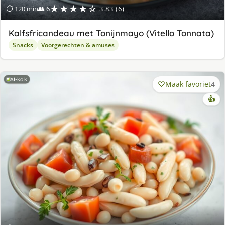
★★★★☆
⏱ 120 min
👥 6
3.83 (6)
Kalfsfricandeau met Tonijnmayo (Vitello Tonnata)
Snacks
Voorgerechten & amuses
AI-kok
Maak favoriet
4
👍