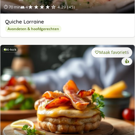
★★★★☆
⏱ 70 min
👥 4
4.29 (45)
Quiche Lorraine
Avondeten & hoofdgerechten
AI-kok
Maak favoriet
6
👍