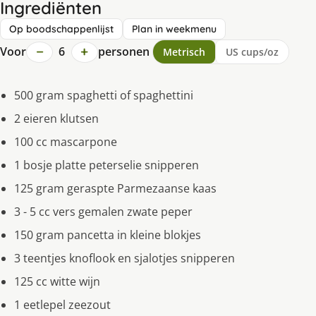
Ingrediënten
Op boodschappenlijst
Plan in weekmenu
−
+
Voor
6
personen
Metrisch
US cups/oz
500 gram spaghetti of spaghettini
2 eieren klutsen
100 cc mascarpone
1 bosje platte peterselie snipperen
125 gram geraspte Parmezaanse kaas
3 - 5 cc vers gemalen zwate peper
150 gram pancetta in kleine blokjes
3 teentjes knoflook en sjalotjes snipperen
125 cc witte wijn
1 eetlepel zeezout