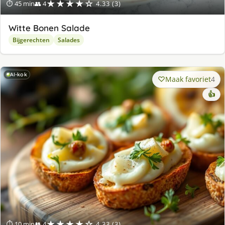
★★★★☆
⏱ 45 min
👥 4
4.33 (3)
Witte Bonen Salade
Bijgerechten
Salades
AI-kok
Maak favoriet
4
👍
★★★★☆
⏱ 10 min
👥 4
4.33 (3)