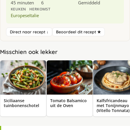
45 minuten
6
Gemiddeld
KEUKEN
HERKOMST
Europese
Italie
Direct naar recept ↓
Beoordeel dit recept ★
Misschien ook lekker
Siciliaanse
Tomato Balsamico
Kalfsfricandeau
tuinbonenschotel
uit de Oven
met Tonijnmayo
(Vitello Tonnata)