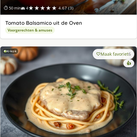
★★★★★
⏱ 50 min
👥 4
4.67 (3)
Tomato Balsamico uit de Oven
Voorgerechten & amuses
AI-kok
Maak favoriet
6
👍