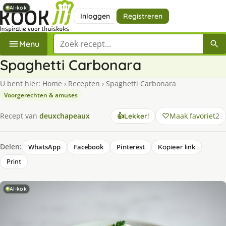
AI-kok
AI-kok
AI-kok
AI-kok
AI-kok
AI-kok
Inloggen
Registreren
Zoek een recept
Menu
Spaghetti Carbonara
U bent hier:
Home
›
Recepten
›
Spaghetti Carbonara
Voorgerechten & amuses
Maak favoriet
2
Recept van
deuxchapeaux
👍
Lekker!
Delen:
WhatsApp
Facebook
Pinterest
Kopieer link
Print
AI-kok