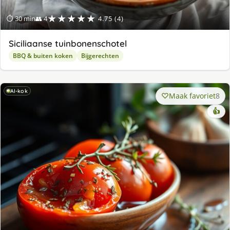
★★★★★
⏱ 30 min
👥 4
4.75 (4)
Siciliaanse tuinbonenschotel
BBQ & buiten koken
Bijgerechten
AI-kok
Maak favoriet
8
👍