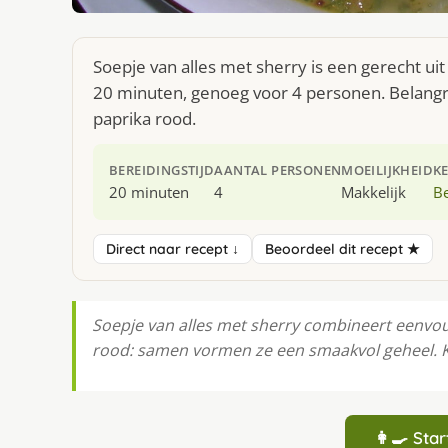
Soepje van alles met sherry is een gerecht ui
20 minuten, genoeg voor 4 personen. Belangrij
paprika rood.
BEREIDINGSTIJD
AANTAL PERSONEN
MOEILIJKHEID
K
20 minuten
4
Makkelijk
Be
Direct naar recept ↓
Beoordeel dit recept ★
Soepje van alles met sherry combineert eenvou
rood: samen vormen ze een smaakvol geheel. Kl
👩‍🍳 St