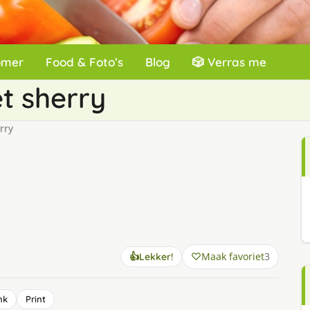
omer
Food & Foto’s
Blog
🎲 Verras me
t sherry
rry
Maak favoriet
3
👍
Lekker!
nk
Print