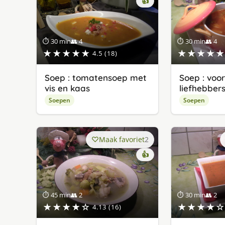
👍
⏱ 30 min
👥 4
⏱ 30 min
👥 4
★★★★★
★★★★★
4.5 (18)
Soep : tomatensoep met
Soep : voo
vis en kaas
liefhebber
Soepen
Soepen
Maak favoriet
2
👍
⏱ 45 min
👥 2
⏱ 30 min
👥 2
★★★★☆
★★★★☆
4.13 (16)