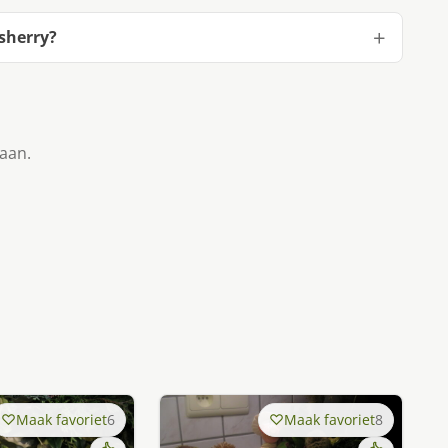
sherry?
taan.
Maak favoriet
6
Maak favoriet
8