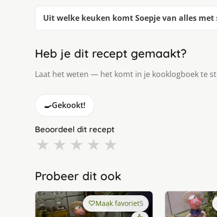
Uit welke keuken komt Soepje van alles met 
Heb je dit recept gemaakt?
Laat het weten — het komt in je kooklogboek te s
🍳
Gekookt!
Beoordeel dit recept
★
★
★
★
★
Probeer dit ook
Maak favoriet
5