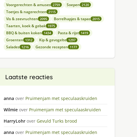
Voorgerechten & amuses
Soepen
2759
2120
Toetjes & nagerechten
2115
Vis & zeevruchten
Borrelhapjes & tapas
2095
2015
Taarten, koek & gebak
1975
BBQ & buiten koken
Pasta & rijst
1434
1419
Groenten
Kip & gevogelte
1312
1297
Salades
Gezonde recepten
1216
1177
Laatste reacties
anna
over
Pruimenjam met speculaaskruiden
Wilmie
over
Pruimenjam met speculaaskruiden
HarryLohr
over
Gevuld Turks brood
anna
over
Pruimenjam met speculaaskruiden