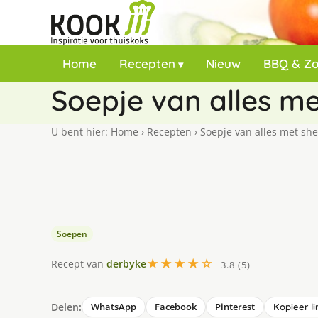
Home
Recepten
Nieuw
BBQ & Z
Soepje van alles me
U bent hier:
Home
›
Recepten
›
Soepje van alles met she
Soepen
★★★★☆
Recept van
derbyke
3.8 (5)
Delen:
WhatsApp
Facebook
Pinterest
Kopieer li