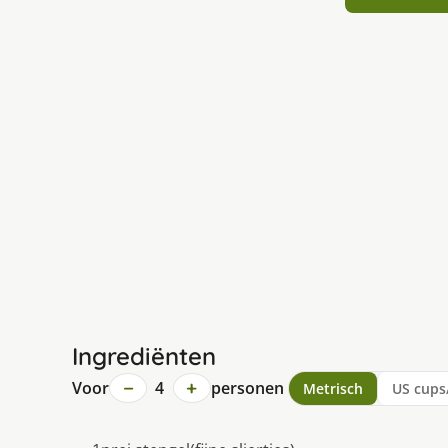
Ingrediënten
−
+
Voor
4
personen
Metrisch
US cups