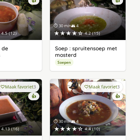
👍
👍
⏱ 30 min
👥 4
★★★★☆
4.5 (12)
4.2 (15)
r de
Soep : spruitensoep met
s
mosterd
Soepen
Maak favoriet
3
Maak favoriet
3
👍
👍
⏱ 30 min
👥 4
★★★★☆
4.13 (16)
4.4 (10)