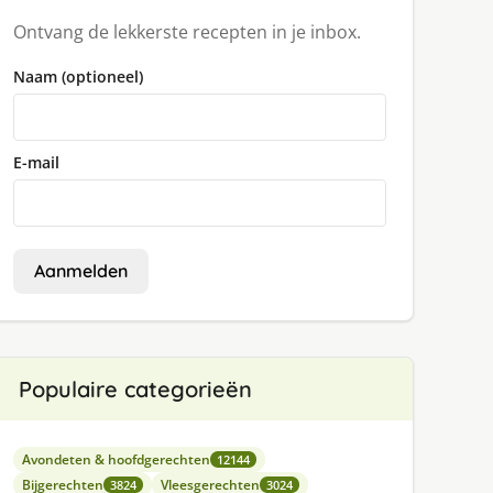
Ontvang de lekkerste recepten in je inbox.
Naam (optioneel)
E-mail
Aanmelden
Populaire categorieën
Avondeten & hoofdgerechten
12144
Bijgerechten
Vleesgerechten
3824
3024