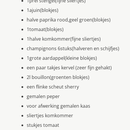
1prei stengel(fijne sliertjes)
1ajuin(blokjes)
halve paprika rood,geel groen(blokjes)
1tomaat(blokjes)
1halve komkommer(fijne sliertjes)
champignons 6stuks(halveren en schijfjes)
1grote aardappel(kleine blokjes)
een paar takjes kervel (zeer fijn gehakt)
2l bouillon(groenten blokjes)
een flinke scheut sherry
gemalen peper
voor afwerking gemalen kaas
sliertjes komkommer
stukjes tomaat