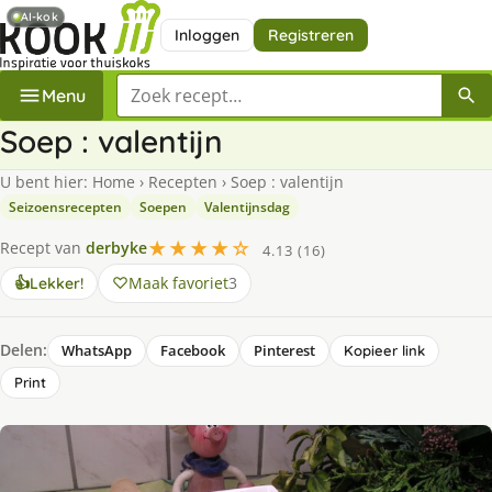
AI-kok
Inloggen
Registreren
Zoek een recept
Menu
Soep : valentijn
U bent hier:
Home
›
Recepten
›
Soep : valentijn
Seizoensrecepten
Soepen
Valentijnsdag
★★★★☆
Recept van
derbyke
4.13 (16)
Maak favoriet
3
👍
Lekker!
Delen:
WhatsApp
Facebook
Pinterest
Kopieer link
Print