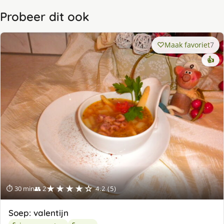
Probeer dit ook
Maak favoriet
7
👍
★★★★☆
⏱ 30 min
👥 2
4.2 (5)
Soep: valentijn