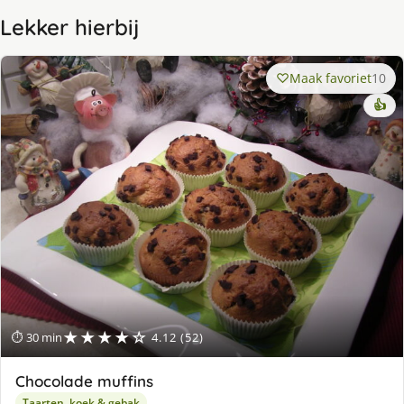
Lekker hierbij
Maak favoriet
10
👍
★★★★☆
⏱ 30 min
4.12 (52)
Chocolade muffins
Taarten, koek & gebak