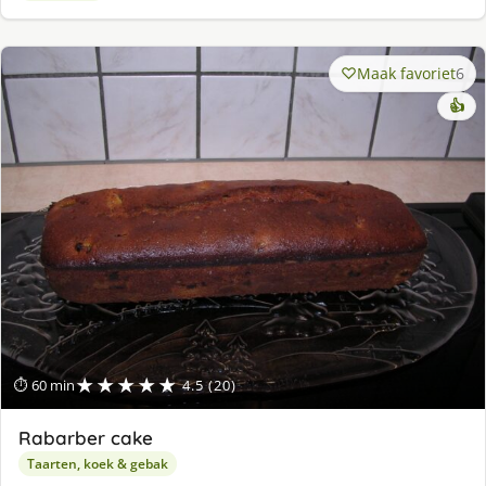
Maak favoriet
6
👍
★★★★★
⏱ 60 min
4.5 (20)
Rabarber cake
Taarten, koek & gebak