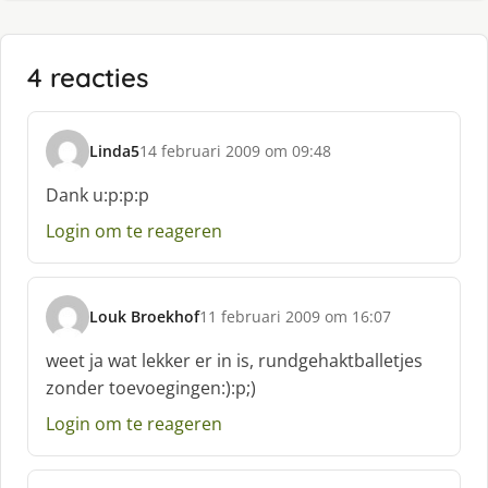
4 reacties
Linda5
14 februari 2009 om 09:48
s
c
Dank u:p:p:p
h
Login om te reageren
r
e
e
f
Louk Broekhof
11 februari 2009 om 16:07
:
s
c
weet ja wat lekker er in is, rundgehaktballetjes
h
zonder toevoegingen:):p;)
r
e
Login om te reageren
e
f
: