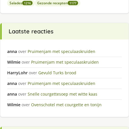
Salades
Gezonde recepten
1216
1177
Laatste reacties
anna
over
Pruimenjam met speculaaskruiden
Wilmie
over
Pruimenjam met speculaaskruiden
HarryLohr
over
Gevuld Turks brood
anna
over
Pruimenjam met speculaaskruiden
anna
over
Snelle courgettesoep met witte kaas
Wilmie
over
Ovenschotel met courgette en tonijn