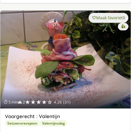
Maak favoriet
8
👍
★★★★☆
⏱ 5 min
👥 2
4.26 (31)
Voorgerecht : Valentijn
Seizoensrecepten
Valentijnsdag