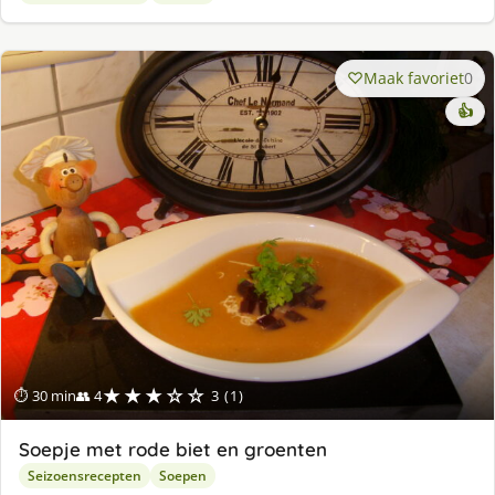
Maak favoriet
0
👍
★★★☆☆
⏱ 30 min
👥 4
3 (1)
Soepje met rode biet en groenten
Seizoensrecepten
Soepen