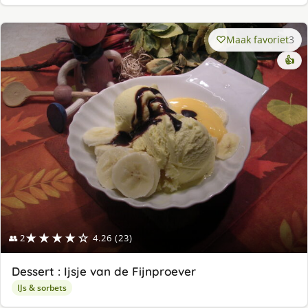
Maak favoriet
3
👍
★★★★☆
👥 2
4.26 (23)
Dessert : Ijsje van de Fijnproever
IJs & sorbets