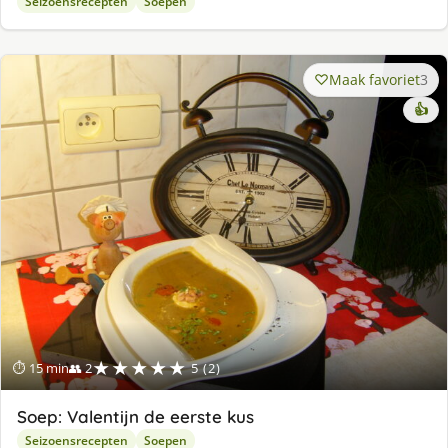
Seizoensrecepten
Soepen
Maak favoriet
3
👍
★★★★★
⏱ 15 min
👥 2
5 (2)
Soep: Valentijn de eerste kus
Seizoensrecepten
Soepen