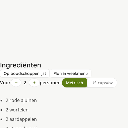
Ingrediënten
Op boodschappenlijst
Plan in weekmenu
−
+
Voor
2
personen
Metrisch
US cups/oz
2 rode ajuinen
2 wortelen
2 aardappelen