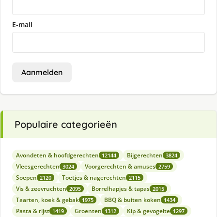
E-mail
Aanmelden
Populaire categorieën
Avondeten & hoofdgerechten
Bijgerechten
12144
3824
Vleesgerechten
Voorgerechten & amuses
3024
2759
Soepen
Toetjes & nagerechten
2120
2115
Vis & zeevruchten
Borrelhapjes & tapas
2095
2015
Taarten, koek & gebak
BBQ & buiten koken
1975
1434
Pasta & rijst
Groenten
Kip & gevogelte
1419
1312
1297