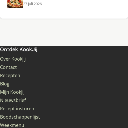
27 juli 2026
Ontdek KookJij
Over KookJij
Contact
Recepten
Blog
Mijn KookJij
Nieuwsbrief
Recept insturen
Boodschappenlijst
Weekmenu