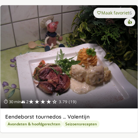
Maak favoriet
6
👍
★★★★☆
⏱ 30 min
👥 2
3.79 (19)
Eendeborst tournedos … Valentijn
Avondeten & hoofdgerechten
Seizoensrecepten