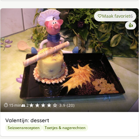
Maak favoriet
6
👍
★★★★☆
⏱ 15 min
👥 2
3.9 (20)
Valentijn: dessert
Seizoensrecepten
Toetjes & nagerechten