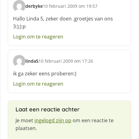
derbyke
10 februari 2009 om 19:57
s
c
Hallo Linda 5, zeker doen .groetjes van ons
h
3:);):p
r
e
Login om te reageren
e
f
:
linda5
10 februari 2009 om 17:26
s
c
ik ga zeker eens proberen:)
h
Login om te reageren
r
e
e
f
Laat een reactie achter
:
Je moet
ingelogd zijn op
om een reactie te
plaatsen.