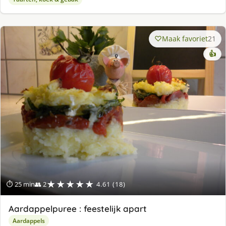
Maak favoriet
21
👍
★★★★★
⏱ 25 min
👥 2
4.61 (18)
Aardappelpuree : feestelijk apart
Aardappels