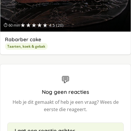
★★★★★
⏱ 60 min
4.5 (20)
Rabarber cake
Taarten, koek & gebak
💬
Nog geen reacties
Heb je dit gemaakt of heb je een vraag? Wees de
eerste die reageert.
Laat een reactie achter