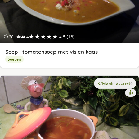
★★★★★
⏱ 30 min
👥 4
4.5 (18)
Soep : tomatensoep met vis en kaas
Soepen
Maak favoriet
6
👍