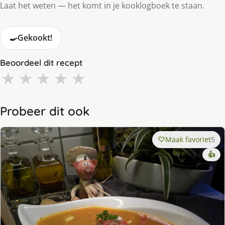
Laat het weten — het komt in je kooklogboek te staan.
🍳
Gekookt!
Beoordeel dit recept
★
★
★
★
★
Probeer dit ook
Maak favoriet
5
👍