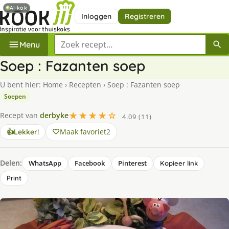
AI-kok
Inloggen
Registreren
Zoek een recept
Menu
Soep : Fazanten soep
U bent hier:
Home
›
Recepten
›
Soep : Fazanten soep
Soepen
★★★★☆
Recept van
derbyke
4.09 (11)
Maak favoriet
2
👍
Lekker!
Delen:
WhatsApp
Facebook
Pinterest
Kopieer link
Print