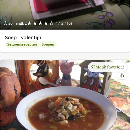
★★★★☆
⏱ 30 min
👥 2
4.13 (16)
Soep : valentijn
Seizoensrecepten
Soepen
Maak favoriet
3
👍