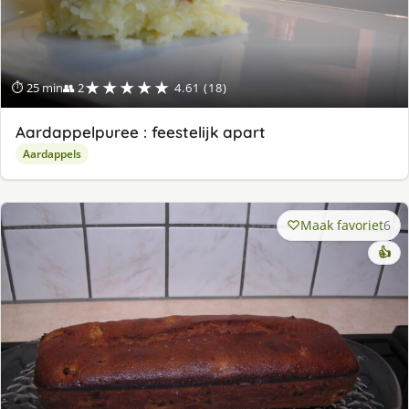
★★★★★
⏱ 25 min
👥 2
4.61 (18)
Aardappelpuree : feestelijk apart
Aardappels
Maak favoriet
6
👍