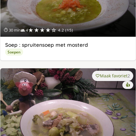
★★★★☆
⏱ 30 min
👥 4
4.2 (15)
Soep : spruitensoep met mosterd
Soepen
Maak favoriet
2
👍