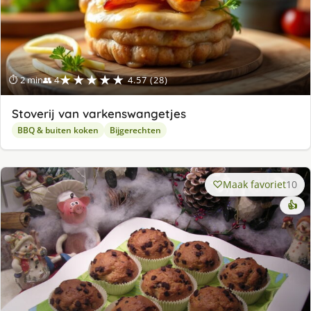
★★★★★
⏱ 2 min
👥 4
4.57 (28)
Stoverij van varkenswangetjes
BBQ & buiten koken
Bijgerechten
Maak favoriet
10
👍