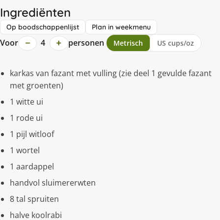
Ingrediënten
Op boodschappenlijst
Plan in weekmenu
−
+
Voor
4
personen
Metrisch
US cups/oz
karkas van fazant met vulling (zie deel 1 gevulde fazant
met groenten)
1 witte ui
1 rode ui
1 pijl witloof
1 wortel
1 aardappel
handvol sluimererwten
8 tal spruiten
halve koolrabi