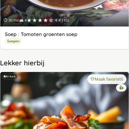
★★★★☆
⏱ 30 min
👥 4
4.4 (10)
Soep : Tomaten groenten soep
Soepen
Lekker hierbij
AI-kok
Maak favoriet
6
👍