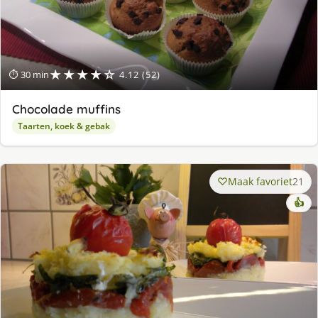
★★★★☆
⏱ 30 min
4.12 (52)
Chocolade muffins
Taarten, koek & gebak
Maak favoriet
21
👍