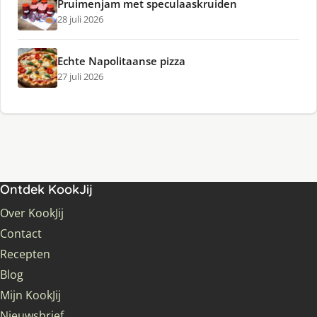
Pruimenjam met speculaaskruiden
28 juli 2026
Echte Napolitaanse pizza
27 juli 2026
Ontdek KookJij
Over KookJij
Contact
Recepten
Blog
Mijn KookJij
Nieuwsbrief