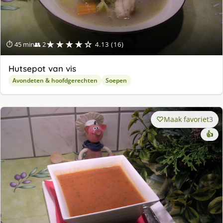
★★★★☆
⏱ 45 min
👥 2
4.13 (16)
Hutsepot van vis
Avondeten & hoofdgerechten
Soepen
Maak favoriet
3
👍