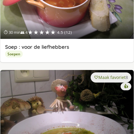
★★★★★
⏱ 30 min
👥 4
4.5 (12)
Soep : voor de liefhebbers
Soepen
Maak favoriet
8
👍