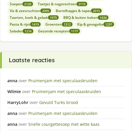
Soepen
Toetjes & nagerechten
2120
2115
Vis & zeevruchten
Borrelhapjes & tapas
2095
2015
Taarten, koek & gebak
BBQ & buiten koken
1975
1434
Pasta & rijst
Groenten
Kip & gevogelte
1419
1312
1297
Salades
Gezonde recepten
1216
1177
Laatste reacties
anna
over
Pruimenjam met speculaaskruiden
Wilmie
over
Pruimenjam met speculaaskruiden
HarryLohr
over
Gevuld Turks brood
anna
over
Pruimenjam met speculaaskruiden
anna
over
Snelle courgettesoep met witte kaas